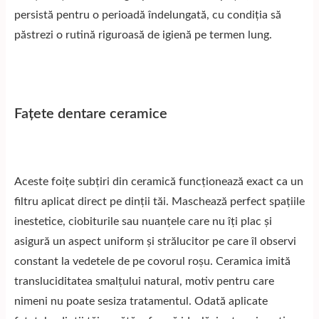
persistă pentru o perioadă îndelungată, cu condiția să
păstrezi o rutină riguroasă de igienă pe termen lung.
Fațete dentare ceramice
Aceste foițe subțiri din ceramică funcționează exact ca un
filtru aplicat direct pe dinții tăi. Maschează perfect spațiile
inestetice, ciobiturile sau nuanțele care nu îți plac și
asigură un aspect uniform și strălucitor pe care îl observi
constant la vedetele de pe covorul roșu. Ceramica imită
transluciditatea smalțului natural, motiv pentru care
nimeni nu poate sesiza tratamentul. Odată aplicate