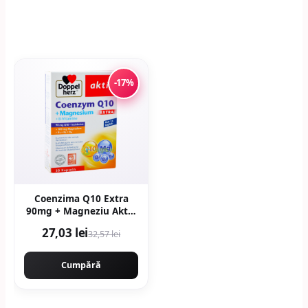
-17%
Coenzima Q10 Extra
90mg + Magneziu Aktiv
30cps
27,03 lei
32,57 lei
Cumpără