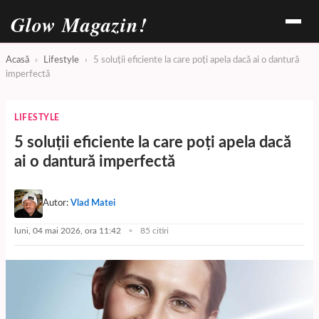
Glow Magazin!
Acasă
›
Lifestyle
›
5 soluții eficiente la care poți apela dacă ai o dantură
imperfectă
LIFESTYLE
5 soluții eficiente la care poți apela dacă
ai o dantură imperfectă
Autor:
Vlad Matei
luni, 04 mai 2026, ora 11:42
85 citiri