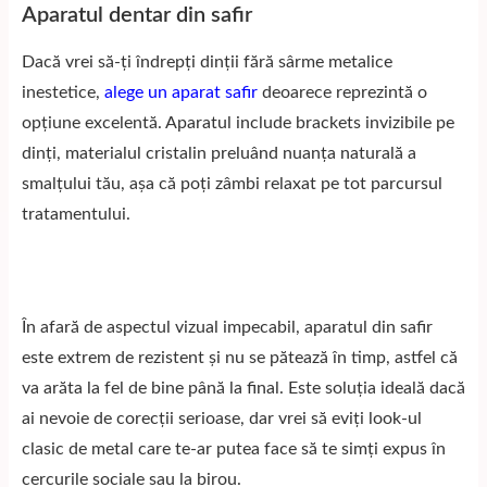
Aparatul dentar din safir
Dacă vrei să-ți îndrepți dinții fără sârme metalice
inestetice,
alege un aparat safir
deoarece reprezintă o
opțiune excelentă. Aparatul include brackets invizibile pe
dinți, materialul cristalin preluând nuanța naturală a
smalțului tău, așa că poți zâmbi relaxat pe tot parcursul
tratamentului.
În afară de aspectul vizual impecabil, aparatul din safir
este extrem de rezistent și nu se pătează în timp, astfel că
va arăta la fel de bine până la final. Este soluția ideală dacă
ai nevoie de corecții serioase, dar vrei să eviți look-ul
clasic de metal care te-ar putea face să te simți expus în
cercurile sociale sau la birou.