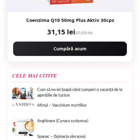
Coenzima Q10 50mg Plus Aktiv 30cps
31,15 lei
37,53 lei
Cumpără acum
CELE MAI CITITE
Cum să nu iei țeapă când cumperi o vacanță de la
agențiile de turism
Afinul – Vaccinium myrtillus
Anghinare (Cynara scolymus)
Spanac – (Spinacia oleracea)