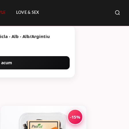
YLE
LOVE & SEX
cla - Alb - Alb/Argintiu
 acum
-15%