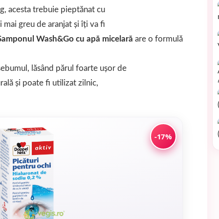
ng, acesta trebuie pieptănat cu
 mai greu de aranjat și îți va fi
Șamponul Wash&Go cu apă micelară
are o formulă
 sebumul, lăsând părul foarte ușor de
ală și poate fi utilizat zilnic,
-17%