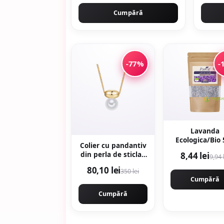
Cumpără
-77%
-
Lavanda
Ecologica/Bio
Colier cu pandantiv
8,44 lei
din perla de sticla -
9,94 
Alb - Alb/Auriu
80,10 lei
350 lei
Cumpără
Cumpără