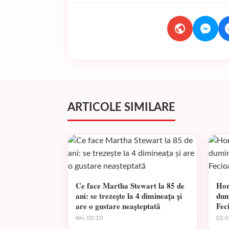
ARTICOLE SIMILARE
Ce face Martha Stewart la 85 de
Hor
ani: se trezește la 4 dimineața și
dum
are o gustare neașteptată
Fec
Ieri, 02:10
02.0