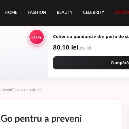
HOME
FASHION
BEAUTY
CELEBRITY
LIFEST
Colier cu pandantiv din perla de sti
-77%
80,10 lei
350 lei
Cumpără
preveni încurcarea părului
&Go pentru a preveni