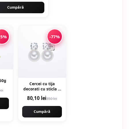
Cumpără
15%
-77%
 50g
Cercei cu tija
decorati cu sticla si
lei
zirconia - Alb
80,10 lei
350 lei
Cumpără