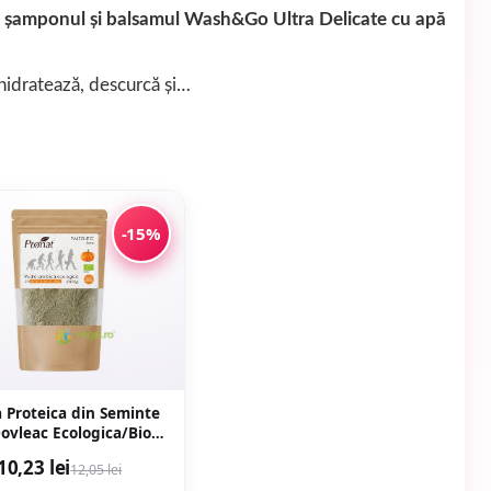
,
șamponul și balsamul Wash&Go Ultra Delicate cu apă
 hidratează, descurcă și…
-15%
 Proteica din Seminte
ovleac Ecologica/Bio
150g
10,23 lei
12,05 lei