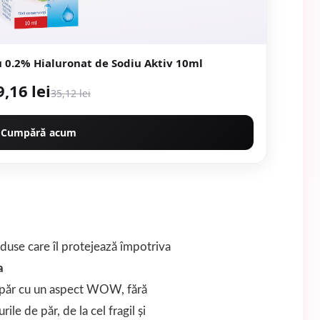
u 0.2% Hialuronat de Sodiu Aktiv 10ml
9,16 lei
35,12 lei
Cumpără acum
roduse care îl protejează împotriva
a
un păr cu un aspect WOW, fără
ile de păr, de la cel fragil și