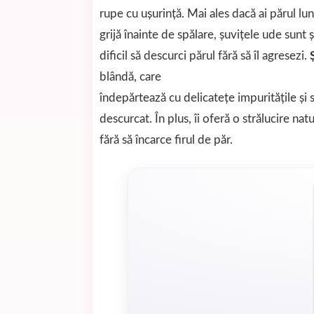
rupe cu ușurință. Mai ales dacă ai părul lu
grijă înainte de spălare, șuvițele ude sunt și
dificil să descurci părul fără să îl agresezi.
blândă, care
îndepărtează cu delicatețe impuritățile și
descurcat. În plus, îi oferă o strălucire natur
fără să încarce firul de păr.