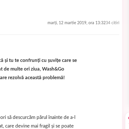
marți, 12 martie 2019, ora 13:32
34 citiri
 și tu te confrunți cu șuvițe care se
icat de multe ori ziua, Wash&Go
ri care rezolvă această problemă!
ri să descurcăm părul înainte de a-l
, care devine mai fragil și se poate