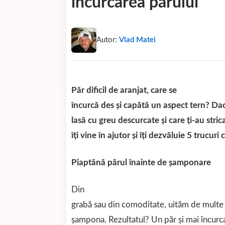
încurcarea părului
Autor:
Vlad Matei
Păr dificil de aranjat, care se
încurcă des și capătă un aspect tern? Dacă
lasă cu greu descurcate și care ți-au str
îți vine în ajutor și îți dezvăluie 5 trucu
Piaptănă părul înainte de șamponare
Din
grabă sau din comoditate, uităm de multe o
șampona. Rezultatul? Un păr și mai încurcat