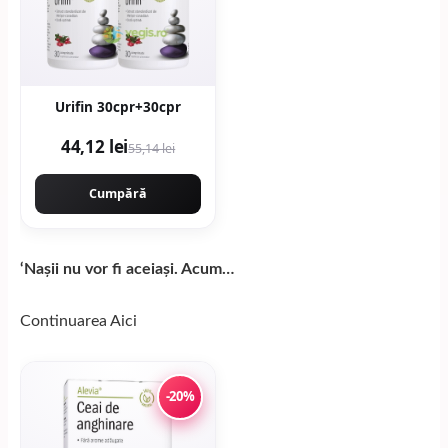
Urifin 30cpr+30cpr
44,12 lei
55,14 lei
Cumpără
‘Nașii nu vor fi aceiași. Acum…
Continuarea
Aici
-20%