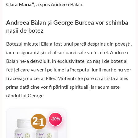
Clara Maria.”
, a spus Andreea Bălan.
Andreea Bălan și George Burcea vor schimba
nașii de botez
Botezul micuței Ella a fost unul parcă desprins din povești,
iar cu siguranță și cel al surioarei sale va fi la fel. Andreea
Bălan ne-a dezvăluit, în exclusivitate, că nașii de botez ai
fetiței care va veni pe lume la începutul lunii martie nu vor
fi aceeași cu cei ai Ellei. Motivul? Se pare că artista a ales
prima dată cine vor fi părinții spirituali, iar acum este
rândul lui George.
-20%