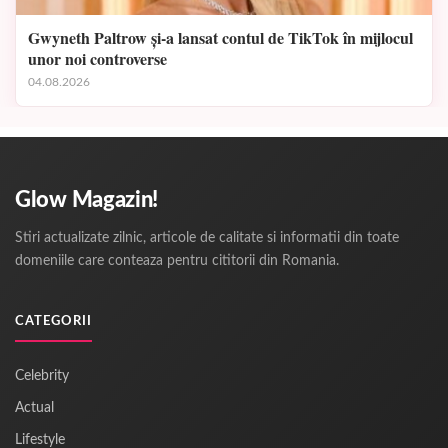
Gwyneth Paltrow și-a lansat contul de TikTok în mijlocul
unor noi controverse
04.08.2026
Glow Magazin!
Stiri actualizate zilnic, articole de calitate si informatii din toate
domeniile care conteaza pentru cititorii din Romania.
CATEGORII
Celebrity
Actual
Lifestyle