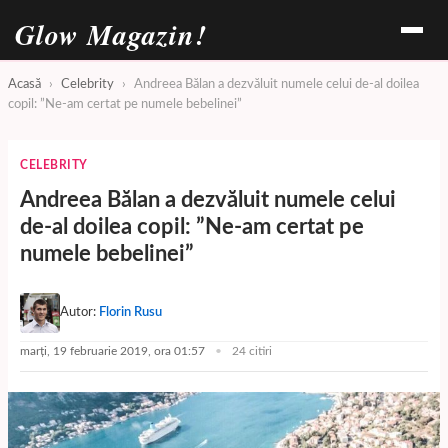
Glow Magazin!
Acasă
›
Celebrity
›
Andreea Bălan a dezvăluit numele celui de-al doilea
copil: ”Ne-am certat pe numele bebelinei”
CELEBRITY
Andreea Bălan a dezvăluit numele celui
de-al doilea copil: ”Ne-am certat pe
numele bebelinei”
Autor:
Florin Rusu
marți, 19 februarie 2019, ora 01:57
24 citiri