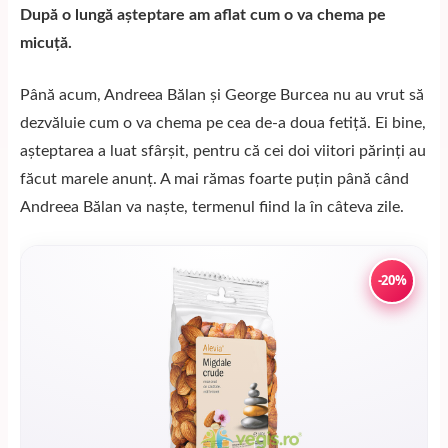
După o lungă așteptare am aflat cum o va chema pe
micuță.
Până acum, Andreea Bălan și George Burcea nu au vrut să
dezvăluie cum o va chema pe cea de-a doua fetiță. Ei bine,
așteptarea a luat sfârșit, pentru că cei doi viitori părinți au
făcut marele anunț. A mai rămas foarte puțin până când
Andreea Bălan va naște, termenul fiind la în câteva zile.
-20%