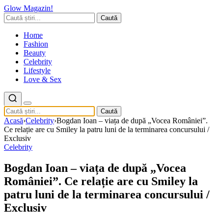
Glow Magazin!
Caută
Home
Fashion
Beauty
Celebrity
Lifestyle
Love & Sex
Caută
Acasă
›
Celebrity
›
Bogdan Ioan – viața de după „Vocea României”.
Ce relație are cu Smiley la patru luni de la terminarea concursului /
Exclusiv
Celebrity
Bogdan Ioan – viața de după „Vocea
României”. Ce relație are cu Smiley la
patru luni de la terminarea concursului /
Exclusiv