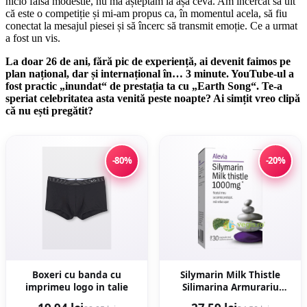
nicio falsă modestie, nu mă așteptam la așa ceva. Am încercat să uit
că este o competiție și mi-am propus ca, în momentul acela, să fiu
conectat la mesajul piesei și să încerc să transmit emoție. Ce a urmat
a fost un vis.
La doar 26 de ani, fără pic de experiență, ai devenit faimos pe
plan național, dar și internațional în… 3 minute. YouTube-ul a
fost practic „inundat“ de prestația ta cu „Earth Song“. Te-a
speriat celebri­tatea asta venită peste noapte? Ai simțit vreo clipă
că nu ești pregătit?
-80%
-20%
Boxeri cu banda cu
Silymarin Milk Thistle
imprimeu logo in talie
Silimarina Armurariu
1000mg 30cps moi