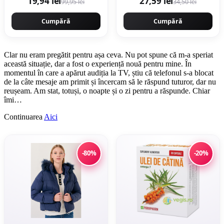
19,94 lei
27,59 lei
99,95 lei
34,50 lei
Cumpără
Cumpără
Clar nu eram pregătit pentru așa ceva. Nu pot spune că m-a speriat
această situație, dar a fost o experiență nouă pentru mine. În
momentul în care a apărut audiția la TV, știu că telefonul s-a blocat
de la câte mesaje am primit și încercam să le răs­pund tuturor, dar nu
reușeam. Am stat, totuși, o noapte și o zi pentru a răspunde. Chiar
îmi…
Continuarea
Aici
-80%
-20%