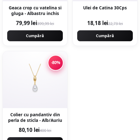
Geaca crop cu vatelina si
Ulei de Catina 30Cps
gluga - Albastru inchis
79,99 lei
18,18 lei
399,99 lei
22,73 lei
Cumpără
Cumpără
-80%
Colier cu pandantiv din
perla de sticla - Alb/Auriu
80,10 lei
400 lei