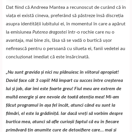
Dat fiind că Andreea Mantea a recunoscut de curând că în
viața ei există cineva, preferând să păstreze însă discreția
asupra identității iubitului ei, în momentul în care a apărut
la emisiunea
Puterea dragostei
într-o rochie care nu o
avantaja, mai bine zis, lăsa să se vadă o burtică ușor
nefirească pentru o persoană cu silueta ei, fanii vedetei au
concluzionat imediat că este însărcinată.
„Nu sunt gravida și nici nu plănuiesc în viitorul apropiat!
David face cât 3 copii! Mă împart cu succes între creșterea
lui și job, dar îmi este foarte greu! Fiul meu are extrem de
multă energie și are nevoie de toată atenția mea! Mi-am
făcut programul în așa fel încât, atunci când eu sunt la
filmări, el este la grădiniță. Iar dacă vreți să vorbim despre
burtica mea, atunci să afle curioșii faptul că eu în fiecare
primăvară țin anumite cure de detoxifiere care… mai și