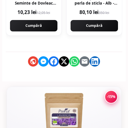
Seminte de Dovleac
perla de sticla - Alb -
Ecologica/Bio 150g
Alb/Auriu
10,23 lei
80,10 lei
12,05 lei
350 lei
Cumpără
Cumpără
-15%