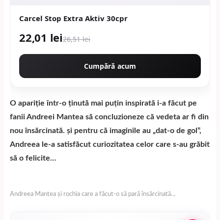
Carcel Stop Extra Aktiv 30cpr
22,01 lei
26,51 lei
Cumpără acum
O apariție într-o ținută mai puțin inspirată i-a făcut pe
fanii Andreei Mantea să concluzioneze că vedeta ar fi din
nou însărcinată. și pentru că imaginile au „dat-o de gol”,
Andreea le-a satisfăcut curiozitatea celor care s-au grăbit
să o felicite…
Andreea Mantea și rochia care a făcut-o să pară însărcinată…