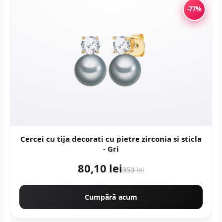
-77%
Cercei cu tija decorati cu pietre zirconia si sticla
- Gri
80,10 lei
350 lei
Cumpără acum