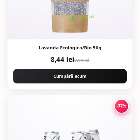
Lavanda Ecologica/Bio 50g
8,44 lei
9,94 lei
Cumpără acum
-77%