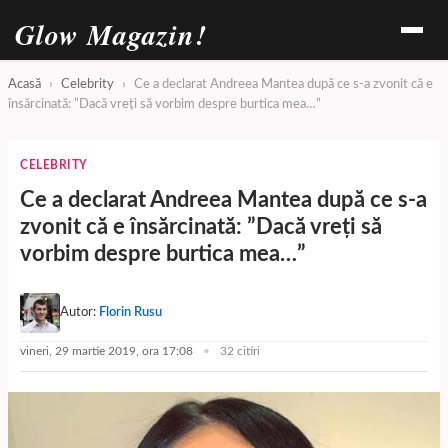
Glow Magazin!
Acasă
›
Celebrity
›
Ce a declarat Andreea Mantea după ce s-a zvonit că e
însărcinată: ”Dacă vreți să vorbim despre burtica mea…”
CELEBRITY
Ce a declarat Andreea Mantea după ce s-a
zvonit că e însărcinată: ”Dacă vreți să
vorbim despre burtica mea…”
Autor:
Florin Rusu
vineri, 29 martie 2019, ora 17:08
32 citiri