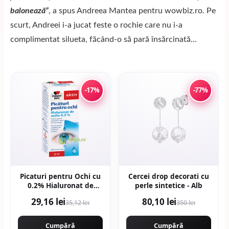
balonează”
, a spus Andreea Mantea pentru wowbiz.ro. Pe
scurt, Andreei i-a jucat feste o rochie care nu i-a
complimentat silueta, făcând-o să pară însărcinată…
-17%
-77%
Picaturi pentru Ochi cu
Cercei drop decorati cu
0.2% Hialuronat de
perle sintetice - Alb
Sodiu Aktiv 10ml
29,16 lei
80,10 lei
35,12 lei
350 lei
Cumpără
Cumpără