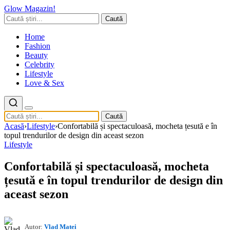
Glow Magazin!
Caută
Home
Fashion
Beauty
Celebrity
Lifestyle
Love & Sex
Caută
Acasă
›
Lifestyle
›
Confortabilă și spectaculoasă, mocheta țesută e în
topul trendurilor de design din aceast sezon
Lifestyle
Confortabilă și spectaculoasă, mocheta
țesută e în topul trendurilor de design din
aceast sezon
Autor:
Vlad Matei