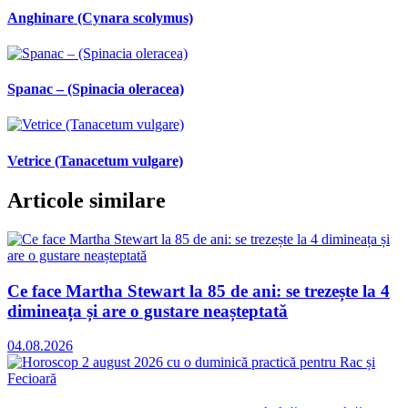
Anghinare (Cynara scolymus)
Spanac – (Spinacia oleracea)
Vetrice (Tanacetum vulgare)
Articole similare
Ce face Martha Stewart la 85 de ani: se trezește la 4
dimineața și are o gustare neașteptată
04.08.2026