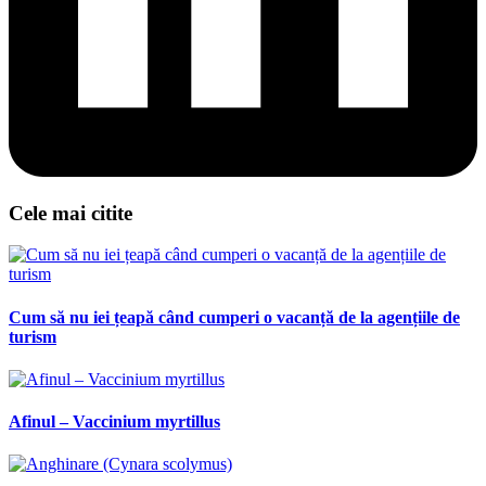
Cele mai citite
Cum să nu iei țeapă când cumperi o vacanță de la agențiile de
turism
Afinul – Vaccinium myrtillus