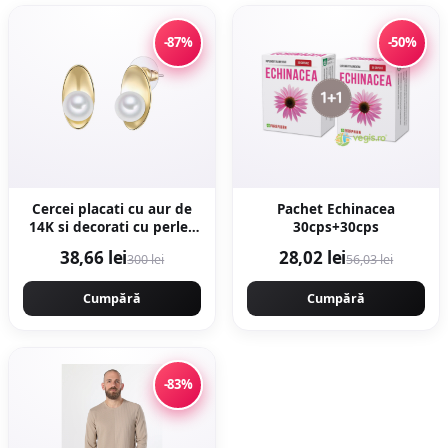
-87%
-50%
Cercei placati cu aur de
Pachet Echinacea
14K si decorati cu perle -
30cps+30cps
Auriu
38,66 lei
28,02 lei
300 lei
56,03 lei
Cumpără
Cumpără
-83%