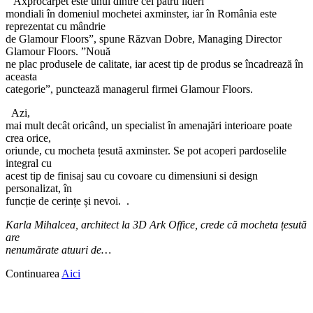
”Axprocarpet este unul dintre cei patru lideri
mondiali în domeniul mochetei axminster, iar în România este
reprezentat cu mândrie
de Glamour Floors”, spune Răzvan Dobre, Managing Director
Glamour Floors. ”Nouă
ne plac produsele de calitate, iar acest tip de produs se încadrează în
aceasta
categorie”, punctează managerul firmei Glamour Floors.
Azi,
mai mult decât oricând, un specialist în amenajări interioare poate
crea orice,
oriunde, cu mocheta țesută axminster. Se pot acoperi pardoselile
integral cu
acest tip de finisaj sau cu covoare cu dimensiuni si design
personalizat, în
funcție de cerințe și nevoi. .
Karla Mihalcea, architect la 3D Ark Office, crede că mocheta țesută
are
nenumărate atuuri de…
Continuarea
Aici