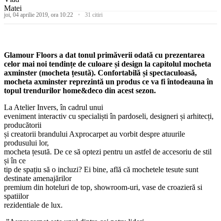
joi, 04 aprilie 2019, ora 10:22
31 citiri
Glamour Floors a dat tonul primăverii odată cu prezentarea
celor mai noi tendințe de culoare și design la capitolul mocheta
axminster (mocheta țesută). Confortabilă și spectaculoasă,
mocheta axminster reprezintă un produs ce va fi întodeauna în
topul trendurilor home&deco din acest sezon.
La Atelier Invers, în cadrul unui
eveniment interactiv cu specialiști în pardoseli, designeri și arhitecți,
producătorii
și creatorii brandului Axprocarpet au vorbit despre atuurile
produsului lor,
mocheta țesută. De ce să optezi pentru un astfel de accesoriu de stil
și în ce
tip de spațiu să o incluzi? Ei bine, află că mochetele tesute sunt
destinate amenajărilor
premium din hoteluri de top, showroom-uri, vase de croazieră si
spatiilor
rezidentiale de lux.