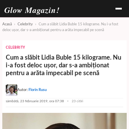
Glow Magazin!
Acasă
›
Celebrity
›
Cum a slăbit Lidia Buble 15 kilograme. Nu i-a fost
deloc ușor, dar s-a ambiționat pentru a arăta impecabil pe scenă
CELEBRITY
Cum a slăbit Lidia Buble 15 kilograme. Nu
i-a fost deloc ușor, dar s-a ambiționat
pentru a arăta impecabil pe scenă
Autor:
Florin Rusu
sâmbătă, 23 februarie 2019, ora 07:38
23 citiri