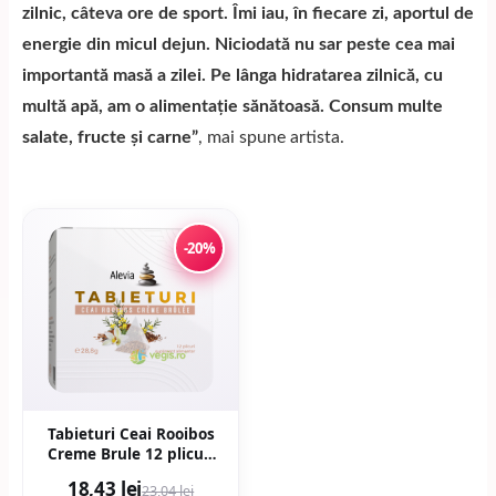
zilnic, câteva ore de sport. Îmi iau, în fiecare zi, aportul de
energie din micul dejun. Niciodată nu sar peste cea mai
importantă masă a zilei. Pe lânga hidratarea zilnică, cu
multă apă, am o alimentație sănătoasă. Consum multe
salate, fructe și carne”
, mai spune artista.
-20%
Tabieturi Ceai Rooibos
Creme Brule 12 plicuri
piramida
18,43 lei
23,04 lei