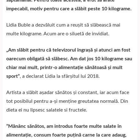
săptămânal. Pentru toate acestea, a vrut să arate
impecabil, motiv pentru care a slăbit peste 10 kilograme.
Lidia Buble a dezvăluit cum a reușit să slăbească mai
multe kilograme. Acum are o siluetă de invidiat.
„Am slăbit pentru că televizorul îngrașă și atunci am fost
oarecum obligată să slăbesc. Am dat jos 10 kilograme sau
chiar mai mult, printr-o alimentație sănătoasă și mult
sport”
, a declarat Lidia la sfârșitul lui 2018.
Artista a slăbit așadar sănătos și constant, iar acum face
tot posibilul pentru a-și menține greutatea normală. Din
dieta ei nu lipsesc salatele si fructele.
”Mănânc sănătos, am introdus foarte multe salate în
alimentație, consum foarte puțină carne la care adaug,