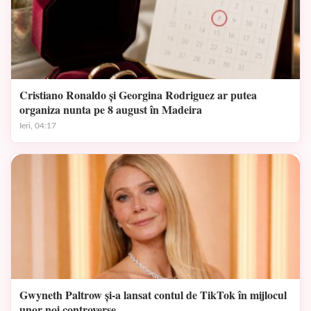
Cristiano Ronaldo și Georgina Rodriguez ar putea
organiza nunta pe 8 august în Madeira
Ieri, 04:17
Gwyneth Paltrow și-a lansat contul de TikTok în mijlocul
unor noi controverse