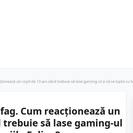
ționează un copil de 13 ani când trebuie să lase gaming-ul și să se lupte cu 
cofag. Cum reacționează un
d trebuie să lase gaming-ul