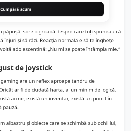
Cumpără acum
 ca o păpușă, spre o groapă despre care toți spuneau că
 înjuri și să râzi. Reacția normală e să te înghețe
 revoltă adolescentină: „Nu mi se poate întâmpla mie.”
gust de joystick
în gaming are un reflex aproape tandru de
. Oricât ar fi de ciudată harta, ai un minim de logică.
există arme, există un inventar, există un punct în
tă pauză.
 albastru și obiecte care se schimbă sub ochii lui,