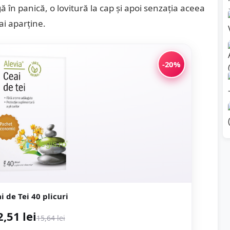
gă în panică, o lovitură la cap și apoi senzația aceea
ai aparține.
-20%
i de Tei 40 plicuri
2,51 lei
15,64 lei