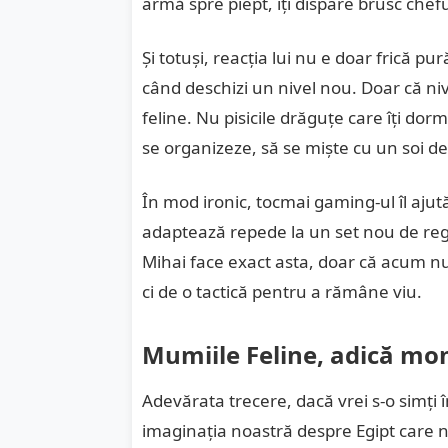
armă spre piept, îți dispare brusc cheful
Și totuși, reacția lui nu e doar frică pur
când deschizi un nivel nou. Doar că niv
feline. Nu pisicile drăguțe care îți dor
se organizeze, să se miște cu un soi de 
În mod ironic, tocmai gaming-ul îl ajut
adaptează repede la un set nou de regul
Mihai face exact asta, doar că acum nu
ci de o tactică pentru a rămâne viu.
Mumiile Feline, adică mo
Adevărata trecere, dacă vrei s-o simți 
imaginația noastră despre Egipt care n