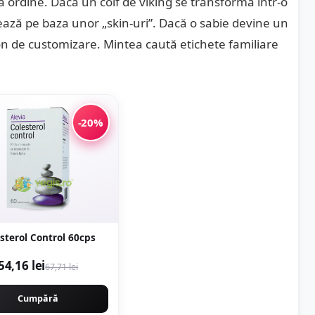
ă ordine. Dacă un coif de viking se transformă într-o
ază pe baza unor „skin-uri”. Dacă o sabie devine un
on de customizare. Mintea caută etichete familiare
-20%
sterol Control 60cps
54,16 lei
67,71 lei
Cumpără