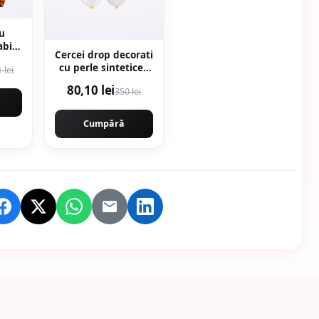
au
abil
Cercei drop decorati
600g
cu perle sintetice -
 lei
Alb
80,10 lei
350 lei
Cumpără