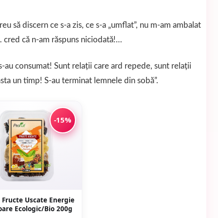
reu să discern ce s-a zis, ce s-a „umflat”, nu m-am ambalat
s… cred că n-am răspuns niciodată!…
s-au consumat! Sunt relaţii care ard repede, sunt relaţii
ăsta un timp! S-au terminat lemnele din sobă”.
-15%
 Fructe Uscate Energie
oare Ecologic/Bio 200g