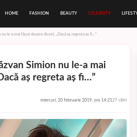
HOME
FASHION
BEAUTY
CELEBRITY
LIFEST
 nu le-a mai făcut despre divorț. „Dacă aș regreta aș fi…”
Răzvan Simion nu le-a mai
Dacă aș regreta aș fi…”
miercuri, 20 februarie 2019, ora 14:21
27 citiri