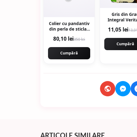
Gris din Gr
Integral Verit
Colier cu pandantiv
Ecologic/Bio 
11,05 lei
din perla de sticla -
13,01
Alb - Alb/Argintiu
80,10 lei
350 lei
Cumpără
Cumpără
ARTICOLE SIMILARE