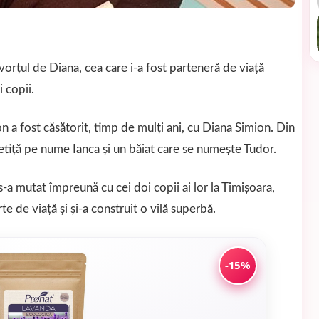
vorțul de Diana, cea care i-a fost parteneră de viață
 copii.
 a fost căsătorit, timp de mulți ani, cu Diana Simion. Din
 fetiță pe nume Ianca și un băiat care se numește Tudor.
 mutat împreună cu cei doi copii ai lor la Timișoara,
e de viață și și-a construit o vilă superbă.
-15%