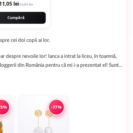
11,05 lei
13,01 lei
Cumpără
pre cei doi copii ai lor.
ar despre nevoile lor! Ianca a intrat la liceu, în toamnă,
loggerii din România pentru că mi i-a prezentat el! Sunt…
15%
-77%