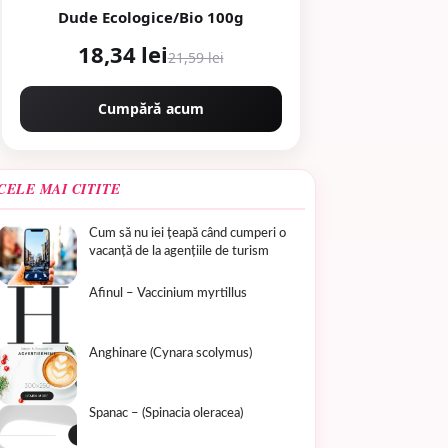
Dude Ecologice/Bio 100g
18,34 lei
21,59 lei
Cumpără acum
CELE MAI CITITE
Cum să nu iei țeapă când cumperi o
vacanță de la agențiile de turism
Afinul – Vaccinium myrtillus
Anghinare (Cynara scolymus)
Spanac – (Spinacia oleracea)