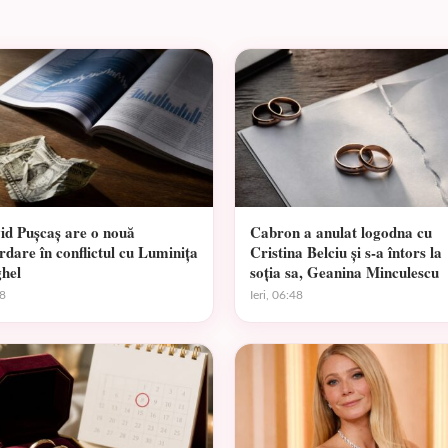
id Pușcaș are o nouă
Cabron a anulat logodna cu
rdare în conflictul cu Luminița
Cristina Belciu și s-a întors la
hel
soția sa, Geanina Minculescu
8
Ieri, 06:48