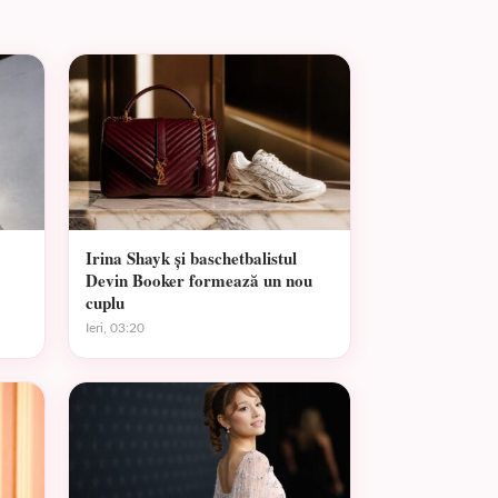
Irina Shayk și baschetbalistul
Devin Booker formează un nou
cuplu
Ieri, 03:20