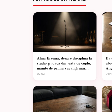
Alina Eremia, despre disciplina la
Dav
studio și joaca din viața de cuplu,
abo
înainte de prima vacanță mai
Ang
lungă
09:03
05:4