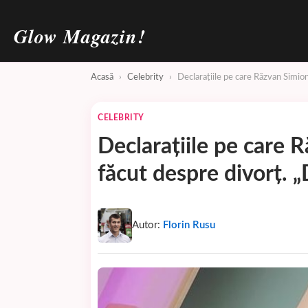
Glow Magazin!
Acasă
›
Celebrity
›
Declarațiile pe care Răzvan Simion
CELEBRITY
Declarațiile pe care 
făcut despre divorț. „
Autor:
Florin Rusu