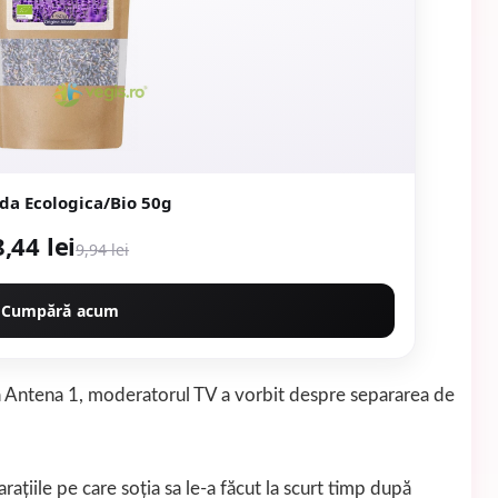
da Ecologica/Bio 50g
8,44 lei
9,94 lei
Cumpără acum
la Antena 1, moderatorul TV a vorbit despre separarea de
raţiile pe care soţia sa le-a făcut la scurt timp după