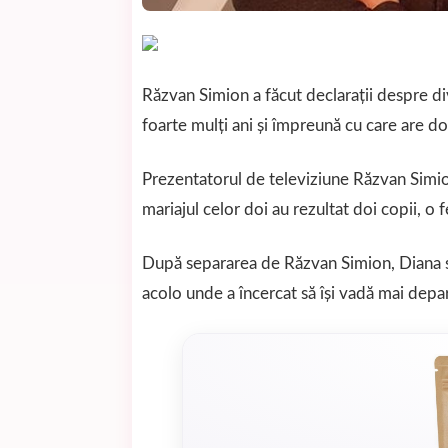
Răzvan Simion a făcut declarații despre di
foarte mulți ani și împreună cu care are doi
Prezentatorul de televiziune Răzvan Simion
mariajul celor doi au rezultat doi copii, o
După separarea de Răzvan Simion, Diana s-a
acolo unde a încercat să își vadă mai depart