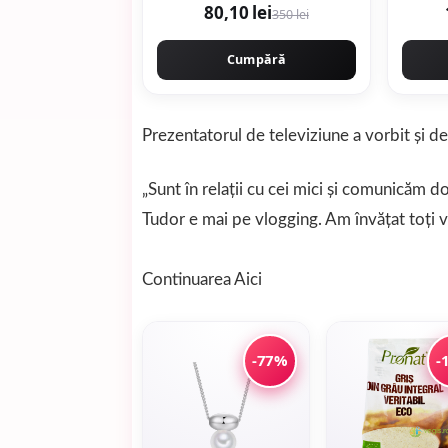
80,10 lei
350 lei
Cumpără
Prezentatorul de televiziune a vorbit și des
„Sunt în relaţii cu cei mici şi comunicăm do
Tudor e mai pe vlogging. Am învăţat toţi v
Continuarea
Aici
-77%
-