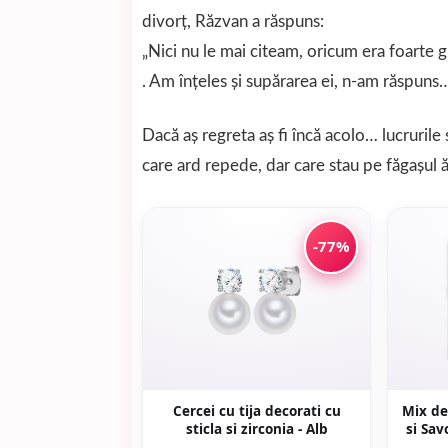
divorţ, Răzvan a răspuns:
„Nici nu le mai citeam, oricum era foarte g
. Am înţeles şi supărarea ei, n-am răspun
Dacă aş regreta aş fi încă acolo… lucrurile 
care ard repede, dar care stau pe făgaşul 
-77%
Cercei cu tija decorati cu
Mix de
sticla si zirconia - Alb
si Sav