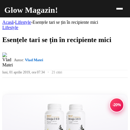
Glow Magazin!
Acasă
›
Lifestyle
›
Esențele tari se țin în recipiente mici
Lifestyle
Esențele tari se țin în recipiente mici
Autor:
Vlad Matei
luni, 01 aprilie 2019, ora 07:34
21 citiri
-20%