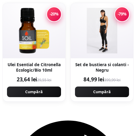
-20%
-79%
Ulei Esential de Citronella
Set de bustiera si colanti -
Ecologic/Bio 10ml
Negru
23,64 lei
84,99 lei
29,55 lei
399,99 lei
Cumpără
Cumpără