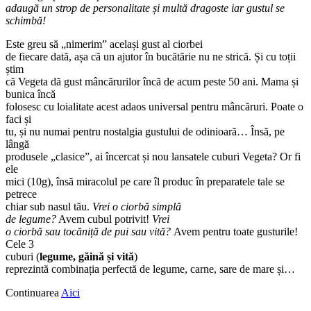
adaugă un strop de personalitate și multă dragoste iar gustul se
schimbă!
Este greu să „nimerim” același gust al ciorbei
de fiecare dată, așa că un ajutor în bucătărie nu ne strică. Și cu toții
știm
că Vegeta dă gust mâncărurilor încă de acum peste 50 ani. Mama și
bunica încă
folosesc cu loialitate acest adaos universal pentru mâncăruri. Poate o
faci și
tu, și nu numai pentru nostalgia gustului de odinioară… Însă, pe
lângă
produsele „clasice”, ai încercat și nou lansatele cuburi Vegeta? Or fi
ele
mici (10g), însă miracolul pe care îl produc în preparatele tale se
petrece
chiar sub nasul tău.
Vrei o ciorbă simplă
de legume?
Avem cubul potrivit!
Vrei
o ciorbă sau tocăniță de pui sau vită?
Avem pentru toate gusturile!
Cele 3
cuburi (
legume, găină și vită
)
reprezintă combinația perfectă de legume, carne, sare de mare și…
Continuarea
Aici