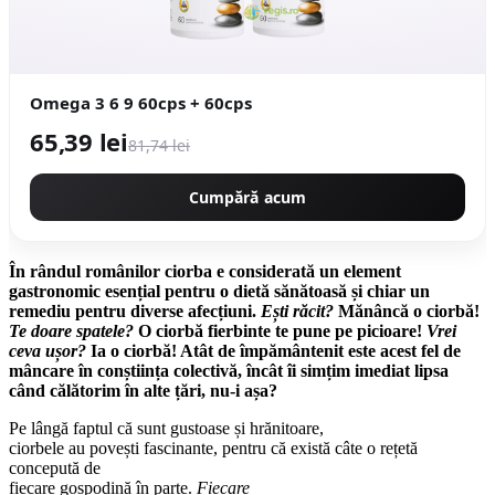
Omega 3 6 9 60cps + 60cps
65,39 lei
81,74 lei
Cumpără acum
În rândul românilor ciorba e considerată un element
gastronomic esențial pentru o dietă sănătoasă și chiar un
remediu pentru diverse afecțiuni.
Ești răcit?
Mănâncă o ciorbă!
Te doare spatele?
O ciorbă fierbinte te pune pe picioare!
Vrei
ceva ușor?
Ia o ciorbă! Atât de împământenit este acest fel de
mâncare în conștiința colectivă, încât îi simțim imediat lipsa
când călătorim în alte țări, nu-i așa?
Pe lângă faptul că sunt gustoase și hrănitoare,
ciorbele au povești fascinante, pentru că există câte o rețetă
concepută de
fiecare gospodină în parte.
Fiecare