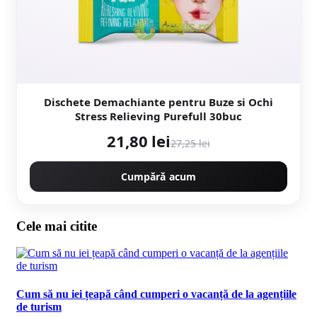
Dischete Demachiante pentru Buze si Ochi
Stress Relieving Purefull 30buc
21,80 lei
27,25 lei
Cumpără acum
Cele mai citite
Cum să nu iei țeapă când cumperi o vacanță de la agențiile
de turism