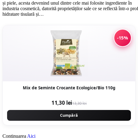
și piele, acesta devenind unul dintre cele mai folosite ingrediente în
industria cosmetică, datorită proprietăților sale ce se reflectă într-o pr
hidratare tisulară și…
-15%
Mix de Seminte Crocante Ecologice/Bio 110g
11,30 lei
13,30 lei
Cumpără
Continuarea
Aici