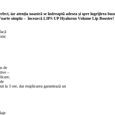
rfect, iar atenția noastră se îndreaptă adesea și spre îngrijirea bu
? Foarte simplu – încearcă LIPS UP Hyaluron Volume Lip Booster!
 facă
ronic
us de
itive –
licare,
 de
ă la 3 ore, dar reaplicarea garantează un
laje