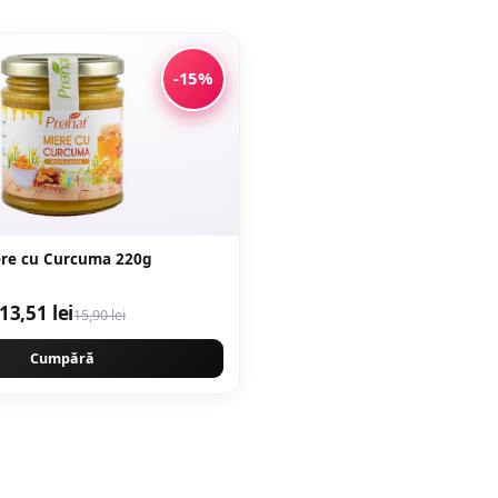
-15%
re cu Curcuma 220g
13,51 lei
15,90 lei
Cumpără