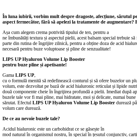
În luna iubirii, vorbim mult despre dragoste, afecțiune, sărutul pe
aspect fermecător, fără să apelezi la tratamente de augmentare
Așa cum alegem crema potrivită tipului de ten, pentru a
ne îmbunătăți textura și aspectul pielii, acest balsam special trebuie să
parte din rutina de îngrijire zilnică, pentru a obține doza de acid hialu
necesară pentru buze voluptoase și pline de senzualitate!
LIPS UP Hyaluron Volume Lip Booster
pentru buze pline și apetisante!
Gama
LIPS UP
,
cu o formulă menită să redefinească conturul și să ofere buzelor un pl
volum, este dezvoltat pe bază de acid hialuronic reticulat și lipide nutr
două componente cheie în îngrijirea profundă a pielii. Imediat după ap
buzele tale vor fi mai pline, mai hidratate, moi și delicate, numai bune
sărutat. Efectul
LIPS UP
Hyaluron Volume Lip Booster
durează pân
volum care durează.
De ce au nevoie buzele tale?
Acidul hialuronic este un carbohidrat ce se găsește în
mod natural în organismul nostru, în special în țesutul conjunctiv, carti