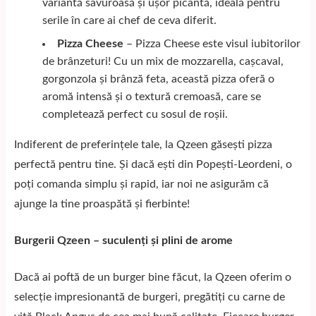
variantă savuroasă și ușor picantă, ideală pentru
serile în care ai chef de ceva diferit.
Pizza Cheese
– Pizza Cheese este visul iubitorilor
de brânzeturi! Cu un mix de mozzarella, cașcaval,
gorgonzola și brânză feta, această pizza oferă o
aromă intensă și o textură cremoasă, care se
completează perfect cu sosul de roșii.
Indiferent de preferințele tale, la Qzeen găsești pizza
perfectă pentru tine. Și dacă ești din Popești-Leordeni, o
poți comanda simplu și rapid, iar noi ne asigurăm că
ajunge la tine proaspătă și fierbinte!
Burgerii Qzeen – suculenți și plini de arome
Dacă ai poftă de un burger bine făcut, la Qzeen oferim o
selecție impresionantă de
burgeri
, pregătiți cu carne de