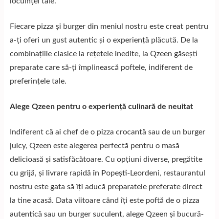
locuinței tale.
Fiecare pizza și burger din meniul nostru este creat pentru
a-ți oferi un gust autentic și o experiență plăcută. De la
combinațiile clasice la rețetele inedite, la Qzeen găsești
preparate care să-ți împlinească poftele, indiferent de
preferințele tale.
Alege Qzeen pentru o experiență culinară de neuitat
Indiferent că ai chef de o pizza crocantă sau de un burger
juicy, Qzeen este alegerea perfectă pentru o masă
delicioasă și satisfăcătoare. Cu opțiuni diverse, pregătite
cu grijă, și livrare rapidă în Popești-Leordeni, restaurantul
nostru este gata să îți aducă preparatele preferate direct
la tine acasă. Data viitoare când îți este poftă de o pizza
autentică sau un burger suculent, alege Qzeen și bucură-