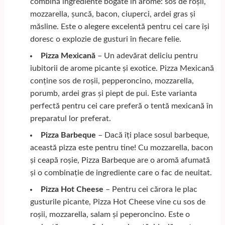
combină ingrediente bogate în arome: sos de roșii,
mozzarella, șuncă, bacon, ciuperci, ardei gras și
măsline. Este o alegere excelentă pentru cei care își
doresc o explozie de gusturi în fiecare felie.
Pizza Mexicană
– Un adevărat deliciu pentru
iubitorii de arome picante și exotice. Pizza Mexicană
conține sos de roșii, pepperoncino, mozzarella,
porumb, ardei gras și piept de pui. Este varianta
perfectă pentru cei care preferă o tentă mexicană în
preparatul lor preferat.
Pizza Barbeque
– Dacă îți place sosul barbeque,
această pizza este pentru tine! Cu mozzarella, bacon
și ceapă roșie, Pizza Barbeque are o aromă afumată
și o combinație de ingrediente care o fac de neuitat.
Pizza Hot Cheese
– Pentru cei cărora le plac
gusturile picante, Pizza Hot Cheese vine cu sos de
roșii, mozzarella, salam și peperoncino. Este o