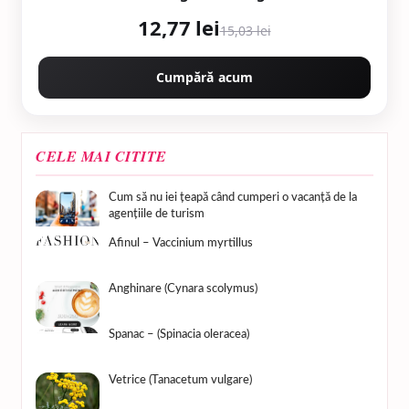
12,77 lei
15,03 lei
Cumpără acum
CELE MAI CITITE
Cum să nu iei țeapă când cumperi o vacanță de la
agențiile de turism
Afinul – Vaccinium myrtillus
Anghinare (Cynara scolymus)
Spanac – (Spinacia oleracea)
Vetrice (Tanacetum vulgare)