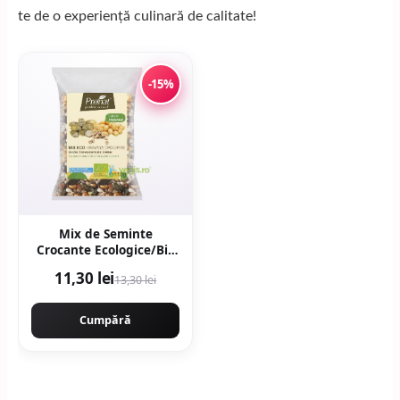
te de o experiență culinară de calitate!
-15%
Mix de Seminte
Crocante Ecologice/Bio
110g
11,30 lei
13,30 lei
Cumpără