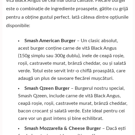
vită Black Angus de cea mai bună calitate. Fiecare burger
este o combinație de ingrediente proaspete, gătite cu grijă
pentru a obține gustul perfect. Iată câteva dintre opțiunile
disponibile:
Smash American Burger
– Un clasic absolut,
acest burger conține carne de vită Black Angus
(150g simplu sau 300g dublu), inele de ceapă roșie,
roșii, castravete murat, brânză cheddar, ou și salată
verde. Totul este servit într-o chiflă proaspătă, care
adaugă un plus de savoare fiecărei mușcături.
Smash Qzeen Burger
– Burgerul nostru special,
Smash Qzeen, include carne de vită Black Angus,
ceapă roșie, roșii, castravete murat, brânză cheddar,
bacon crocant și salată verde. Este ideal pentru cei
care vor un gust intens și bine echilibrat.
Smash Mozzarella & Cheese Burger
– Dacă ești