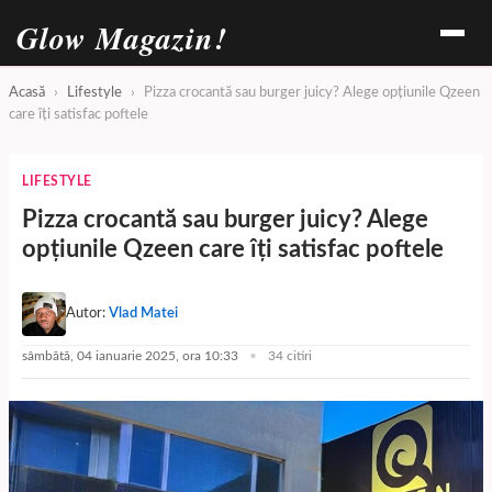
Glow Magazin!
Acasă
›
Lifestyle
›
Pizza crocantă sau burger juicy? Alege opțiunile Qzeen
care îți satisfac poftele
LIFESTYLE
Pizza crocantă sau burger juicy? Alege
opțiunile Qzeen care îți satisfac poftele
Autor:
Vlad Matei
sâmbătă, 04 ianuarie 2025, ora 10:33
34 citiri