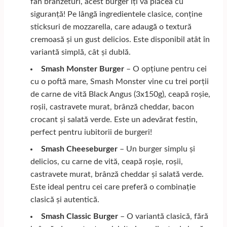
fan brânzeturi, acest burger îți va plăcea cu
siguranță! Pe lângă ingredientele clasice, conține
sticksuri de mozzarella, care adaugă o textură
cremoasă și un gust delicios. Este disponibil atât în
variantă simplă, cât și dublă.
Smash Monster Burger
– O opțiune pentru cei
cu o poftă mare, Smash Monster vine cu trei porții
de carne de vită Black Angus (3x150g), ceapă roșie,
roșii, castravete murat, brânză cheddar, bacon
crocant și salată verde. Este un adevărat festin,
perfect pentru iubitorii de burgeri!
Smash Cheeseburger
– Un burger simplu și
delicios, cu carne de vită, ceapă roșie, roșii,
castravete murat, brânză cheddar și salată verde.
Este ideal pentru cei care preferă o combinație
clasică și autentică.
Smash Classic Burger
– O variantă clasică, fără