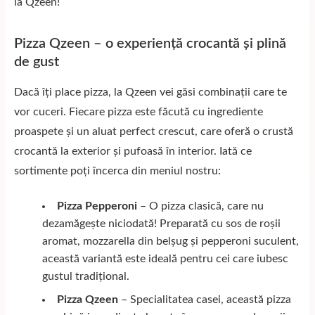
la Qzeen!
Pizza Qzeen – o experiență crocantă și plină
de gust
Dacă îți place
pizza
, la Qzeen vei găsi combinații care te
vor cuceri. Fiecare pizza este făcută cu ingrediente
proaspete și un aluat perfect crescut, care oferă o crustă
crocantă la exterior și pufoasă în interior. Iată ce
sortimente poți încerca din meniul nostru:
Pizza Pepperoni
– O pizza clasică, care nu
dezamăgește niciodată! Preparată cu sos de roșii
aromat, mozzarella din belșug și pepperoni suculent,
această variantă este ideală pentru cei care iubesc
gustul tradițional.
Pizza Qzeen
– Specialitatea casei, această pizza