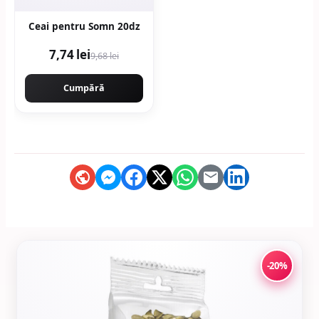
Ceai pentru Somn 20dz
7,74 lei
9,68 lei
Cumpără
-20%