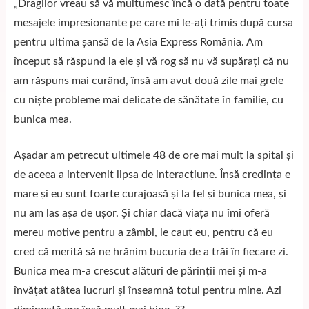
„Dragilor vreau să vă mulțumesc încă o dată pentru toate
mesajele impresionante pe care mi le-ați trimis după cursa
pentru ultima șansă de la Asia Express România. Am
început să răspund la ele și vă rog să nu vă supărați că nu
am răspuns mai curând, însă am avut două zile mai grele
cu niște probleme mai delicate de sănătate în familie, cu
bunica mea.
Așadar am petrecut ultimele 48 de ore mai mult la spital și
de aceea a intervenit lipsa de interacțiune. Însă credința e
mare și eu sunt foarte curajoasă și la fel și bunica mea, și
nu am las așa de ușor. Și chiar dacă viața nu îmi oferă
mereu motive pentru a zâmbi, le caut eu, pentru că eu
cred că merită să ne hrănim bucuria de a trăi în fiecare zi.
Bunica mea m-a crescut alături de părinții mei și m-a
învățat atâtea lucruri și înseamnă totul pentru mine. Azi