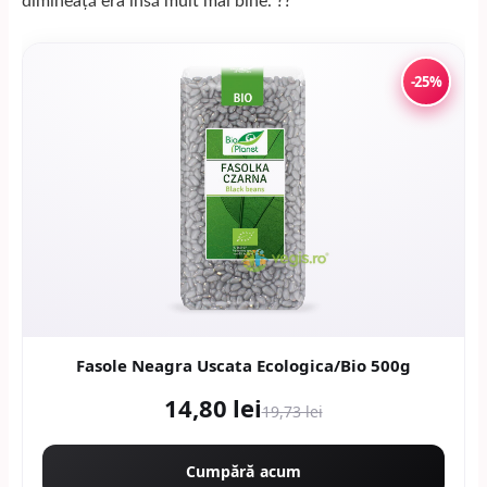
dimineață era însă mult mai bine. ??
-25%
Fasole Neagra Uscata Ecologica/Bio 500g
14,80 lei
19,73 lei
Cumpără acum