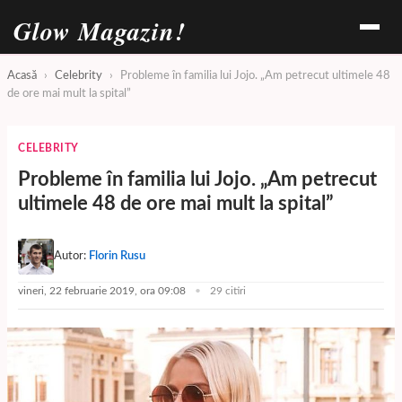
Glow Magazin!
Acasă
›
Celebrity
›
Probleme în familia lui Jojo. „Am petrecut ultimele 48
de ore mai mult la spital”
CELEBRITY
Probleme în familia lui Jojo. „Am petrecut
ultimele 48 de ore mai mult la spital”
Autor:
Florin Rusu
vineri, 22 februarie 2019, ora 09:08
29 citiri