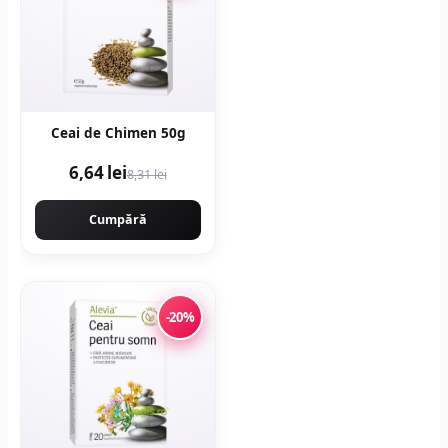
Ceai de Chimen 50g
6,64 lei
8,31 lei
Cumpără
-20%