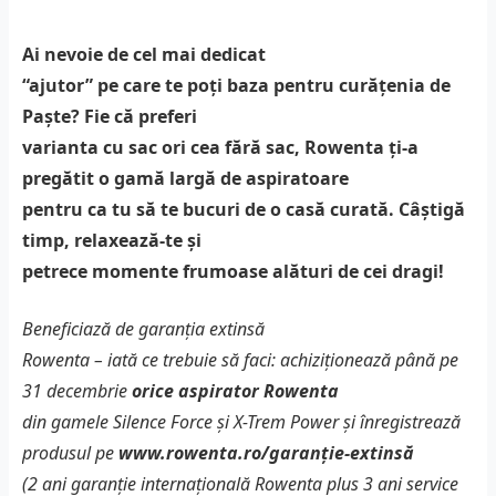
Ai nevoie de cel mai dedicat
“ajutor” pe care te poți baza pentru curățenia de
Paște? Fie că preferi
varianta cu sac ori cea fără sac, Rowenta ți-a
pregătit o gamă largă de aspiratoare
pentru ca tu să te bucuri de o casă curată. Câștigă
timp, relaxează-te și
petrece momente frumoase alături de cei dragi!
Beneficiază de garanția extinsă
Rowenta – iată ce trebuie să faci: achiziționează până pe
31 decembrie
orice
aspirator
Rowenta
din gamele Silence Force și X-Trem Power și înregistrează
produsul pe
www.rowenta.ro/garanție-extinsă
(2 ani garanție internațională Rowenta plus 3 ani service