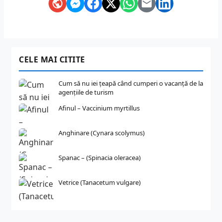
CELE MAI CITITE
Cum să nu iei țeapă când cumperi o vacanță de la
agențiile de turism
Afinul – Vaccinium myrtillus
Anghinare (Cynara scolymus)
Spanac – (Spinacia oleracea)
Vetrice (Tanacetum vulgare)