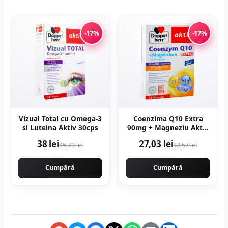
-17%
-17%
Vizual Total cu Omega-3
Coenzima Q10 Extra
si Luteina Aktiv 30cps
90mg + Magneziu Aktiv
30cps
38 lei
27,03 lei
45,79 lei
32,57 lei
Cumpără
Cumpără