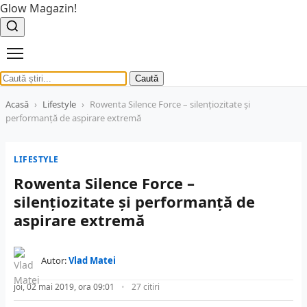
Glow Magazin!
Caută
Acasă
›
Lifestyle
›
Rowenta Silence Force – silențiozitate și
performanță de aspirare extremă
LIFESTYLE
Rowenta Silence Force –
silențiozitate și performanță de
aspirare extremă
Autor:
Vlad Matei
joi, 02 mai 2019, ora 09:01
27 citiri