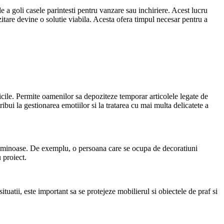
e a goli casele parintesti pentru vanzare sau inchiriere. Acest lucru
zitare devine o solutie viabila. Acesta ofera timpul necesar pentru a
.
icile. Permite oamenilor sa depoziteze temporar articolele legate de
ibui la gestionarea emotiilor si la tratarea cu mai multa delicatete a
oluminoase. De exemplu, o persoana care se ocupa de decoratiuni
 proiect.
tuatii, este important sa se protejeze mobilierul si obiectele de praf si