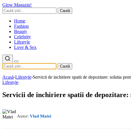
Glow Magazin!
Caută
Home
Fashion
Beauty
Celebrity
Lifestyle
Love & Sex
Caută
Acasă
›
Lifestyle
›
Servicii de inchiriere spatii de depozitare: solutia pe
Lifestyle
Servicii de inchiriere spatii de depozitare
Autor:
Vlad Matei