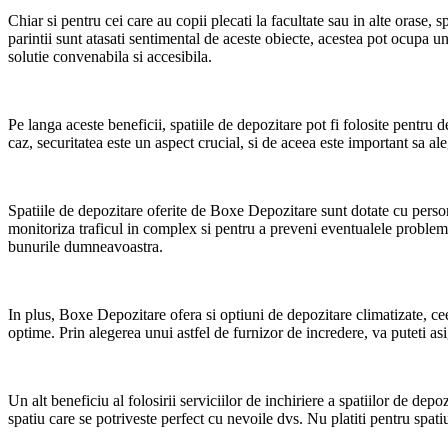
Chiar si pentru cei care au copii plecati la facultate sau in alte orase,
parintii sunt atasati sentimental de aceste obiecte, acestea pot ocupa un
solutie convenabila si accesibila.
Pe langa aceste beneficii, spatiile de depozitare pot fi folosite pentr
caz, securitatea este un aspect crucial, si de aceea este important sa 
Spatiile de depozitare oferite de Boxe Depozitare sunt dotate cu perso
monitoriza traficul in complex si pentru a preveni eventualele probleme
bunurile dumneavoastra.
In plus, Boxe Depozitare ofera si optiuni de depozitare climatizate, cee
optime. Prin alegerea unui astfel de furnizor de incredere, va puteti asig
Un alt beneficiu al folosirii serviciilor de inchiriere a spatiilor de dep
spatiu care se potriveste perfect cu nevoile dvs. Nu platiti pentru spati