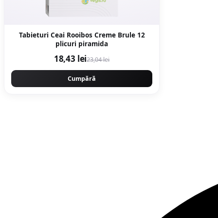
Tabieturi Ceai Rooibos Creme Brule 12
plicuri piramida
18,43 lei
23,04 lei
Cumpără