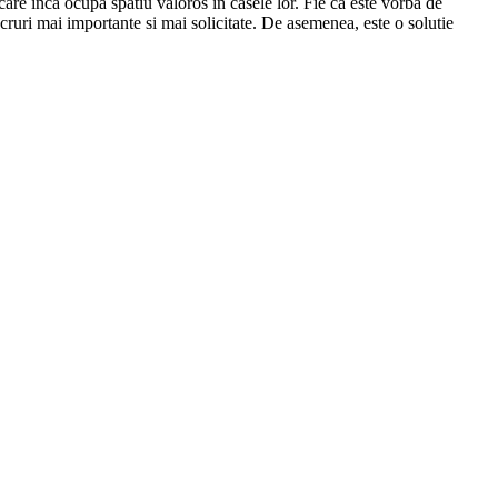
 care inca ocupa spatiu valoros in casele lor. Fie ca este vorba de
ucruri mai importante si mai solicitate. De asemenea, este o solutie