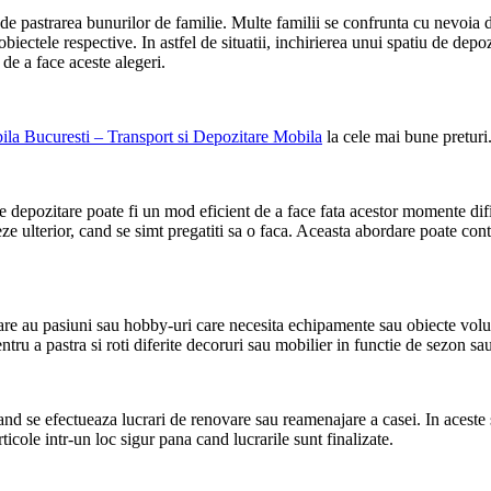
t de pastrarea bunurilor de familie. Multe familii se confrunta cu nevoia d
biectele respective. In astfel de situatii, inchirierea unui spatiu de depo
 de a face aceste alegeri.
ila Bucuresti – Transport si Depozitare Mobila
la cele mai bune preturi
de depozitare poate fi un mod eficient de a face fata acestor momente dif
e ulterior, cand se simt pregatiti sa o faca. Aceasta abordare poate contr
 care au pasiuni sau hobby-uri care necesita echipamente sau obiecte v
ntru a pastra si roti diferite decoruri sau mobilier in functie de sezon sau
nd se efectueaza lucrari de renovare sau reamenajare a casei. In aceste si
cole intr-un loc sigur pana cand lucrarile sunt finalizate.