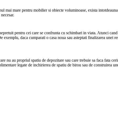
nul mai mare pentru mobilier si obiecte voluminoase, exista intotdeauna 
 necesar.
nepretuit pentru cei care se confrunta cu schimbari in viata. Atunci cand 
e exemplu, daca cumparati o casa noua sau asteptati finalizarea unei ren
are nu au propriul spatiu de depozitare sau care trebuie sa faca fata cerin
plimentare legate de inchirierea de spatiu de birou sau de construirea un