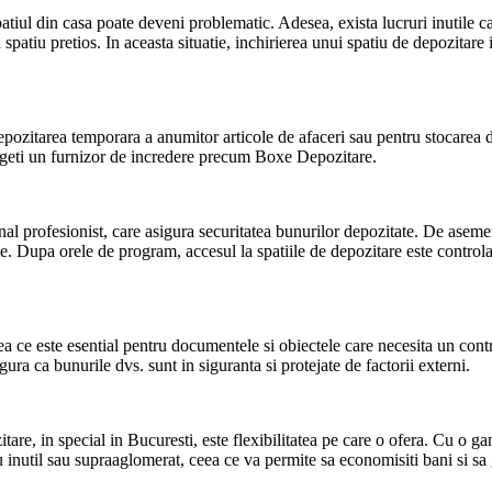
 spatiul din casa poate deveni problematic. Adesea, exista lucruri inutile 
 spatiu pretios. In aceasta situatie, inchirierea unui spatiu de depozitare 
u depozitarea temporara a anumitor articole de afaceri sau pentru stocar
alegeti un furnizor de incredere precum Boxe Depozitare.
nal profesionist, care asigura securitatea bunurilor depozitate. De ase
. Dupa orele de program, accesul la spatiile de depozitare este controlat
a ce este esential pentru documentele si obiectele care necesita un contro
ura ca bunurile dvs. sunt in siguranta si protejate de factorii externi.
ozitare, in special in Bucuresti, este flexibilitatea pe care o ofera. Cu o
u inutil sau supraaglomerat, ceea ce va permite sa economisiti bani si sa g