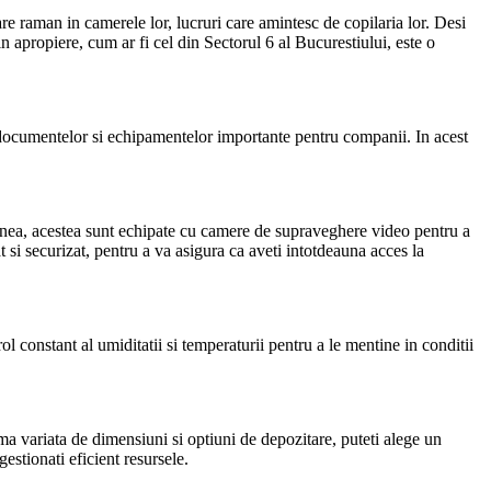
care raman in camerele lor, lucruri care amintesc de copilaria lor. Desi
in apropiere, cum ar fi cel din Sectorul 6 al Bucurestiului, este o
ea documentelor si echipamentelor importante pentru companii. In acest
menea, acestea sunt echipate cu camere de supraveghere video pentru a
 si securizat, pentru a va asigura ca aveti intotdeauna acces la
l constant al umiditatii si temperaturii pentru a le mentine in conditii
 gama variata de dimensiuni si optiuni de depozitare, puteti alege un
estionati eficient resursele.