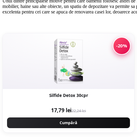
Unul dintre principalele motive pentru care oamenii folosesc astfel de sp
mobilier, haine sau alte obiecte, un spatiu de depozitare va permite sa p
excelenta pentru cei care se apuca de renovarea casei lor, deoarece acea
-20%
Silfide Detox 30cpr
17,79 lei
22,24 lei
Cumpără