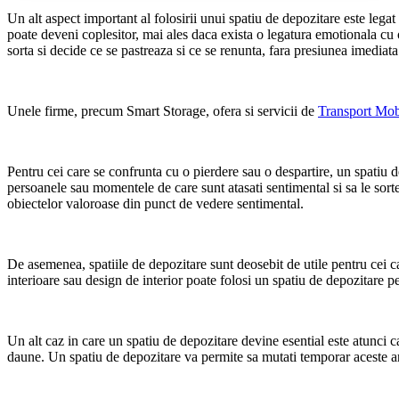
Un alt aspect important al folosirii unui spatiu de depozitare este lega
poate deveni coplesitor, mai ales daca exista o legatura emotionala cu o
sorta si decide ce se pastreaza si ce se renunta, fara presiunea imediata
Unele firme, precum Smart Storage, ofera si servicii de
Transport Mob
Pentru cei care se confrunta cu o pierdere sau o despartire, un spatiu 
persoanele sau momentele de care sunt atasati sentimental si sa le sortez
obiectelor valoroase din punct de vedere sentimental.
De asemenea, spatiile de depozitare sunt deosebit de utile pentru cei
interioare sau design de interior poate folosi un spatiu de depozitare pe
Un alt caz in care un spatiu de depozitare devine esential este atunci ca
daune. Un spatiu de depozitare va permite sa mutati temporar aceste arti