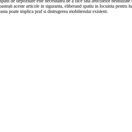
atii de depozitare este necesitatea de a face fata articolelor neutilizate
astrati aceste articole in siguranta, eliberand spatiu in locuinta pentru l
sta poate implica praf si distrugerea mobilierului existent.