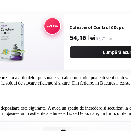
-20%
Colesterol Control 60cps
54,16 lei
67,71 lei
Cumpără ac
 depozitarea articolelor personale sau ale companiei poate deveni o adevara
la solutii de stocare eficiente si sigure. Din fericire, in Bucuresti, exis
epozitare este siguranta. A avea un spatiu de incredere si securizat in ca
ntru gasirea unui astfel de spatiu este Boxe Depozitare, un furnizor de i