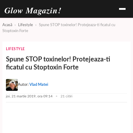
Glow Magazin!
Acasă
›
Lifestyle
›
Spune STOP toxinelor! Protejeaza-ti ficatul cu
Stoptoxin Forte
LIFESTYLE
Spune STOP toxinelor! Protejeaza-ti
ficatul cu Stoptoxin Forte
Autor:
Vlad Matei
joi, 21 martie 2019, ora 09:14
21 citiri