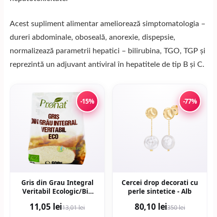
Acest supliment alimentar ameliorează simptomatologia –
dureri abdominale, oboseală, anorexie, dispepsie,
normalizează parametrii hepatici – bilirubina, TGO, TGP și
reprezintă un adjuvant antiviral în hepatitele de tip B și C.
-15%
-77%
Gris din Grau Integral
Cercei drop decorati cu
Veritabil Ecologic/Bio
perle sintetice - Alb
600g
11,05 lei
80,10 lei
13,01 lei
350 lei