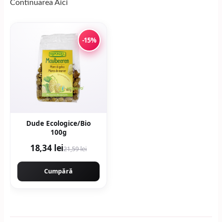
Continuarea
Aici
-15%
Dude Ecologice/Bio
100g
18,34 lei
21,59 lei
Cumpără