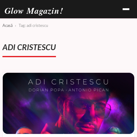
Glow Magazin!
Acasă
›
Tag: adi cristescu
ADI CRISTESCU