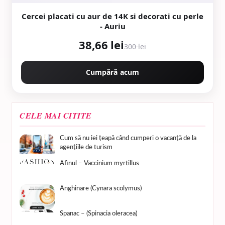
Cercei placati cu aur de 14K si decorati cu perle
- Auriu
38,66 lei
300 lei
Cumpără acum
CELE MAI CITITE
Cum să nu iei țeapă când cumperi o vacanță de la
agențiile de turism
Afinul – Vaccinium myrtillus
Anghinare (Cynara scolymus)
Spanac – (Spinacia oleracea)