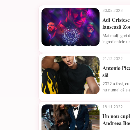
30.05.2023
Adi Cristesc
lansează Zo
Mai mulți grei 
ingredientele u
21.12.2022
Antonio Pica
săi
2022 a fost, cu
nu numai că s-a 
18.11.2022
Un nou cupl
Andreea Bost