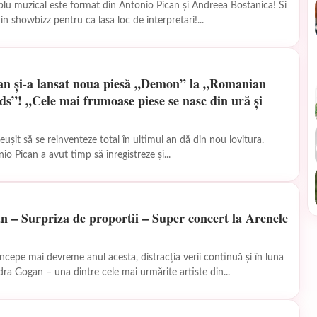
lu muzical este format din Antonio Pican și Andreea Bostanica! Si
 in showbizz pentru ca lasa loc de interpretari!...
an și-a lansat noua piesă „Demon” la „Romanian
s”! „Cele mai frumoase piese se nasc din ură și
reușit să se reinventeze total în ultimul an dă din nou lovitura.
o Pican a avut timp să înregistreze și...
 – Surpriza de proportii – Super concert la Arenele
începe mai devreme anul acesta, distracția verii continuă și în luna
ra Gogan – una dintre cele mai urmărite artiste din...