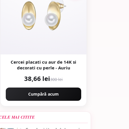
Cercei placati cu aur de 14K si
decorati cu perle - Auriu
38,66 lei
300 lei
Cumpără acum
CELE MAI CITITE