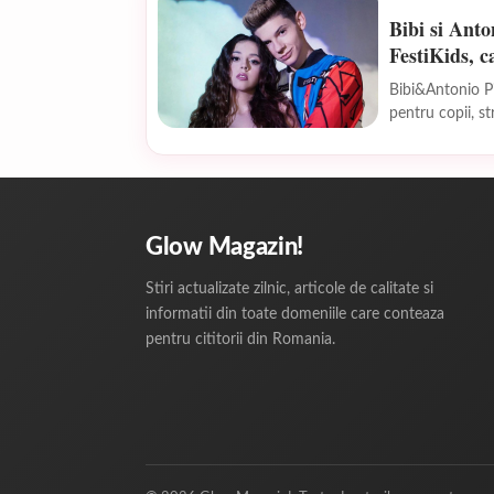
Bibi si Anto
FestiKids, c
Bibi&Antonio Pi
pentru copii, s
și un...
Glow Magazin!
Stiri actualizate zilnic, articole de calitate si
informatii din toate domeniile care conteaza
pentru cititorii din Romania.