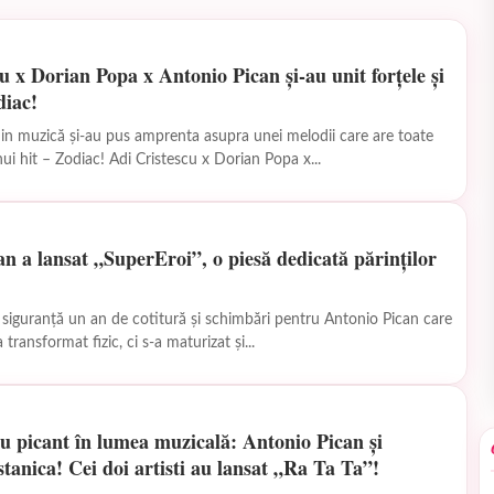
u x Dorian Popa x Antonio Pican și-au unit forțele și
diac!
din muzică și-au pus amprenta asupra unei melodii care are toate
nui hit – Zodiac! Adi Cristescu x Dorian Popa x...
n a lansat „SuperEroi”, o piesă dedicată părinților
 siguranță un an de cotitură și schimbări pentru Antonio Pican care
transformat fizic, ci s-a maturizat și...
u picant în lumea muzicală: Antonio Pican și
anica! Cei doi artisti au lansat „Ra Ta Ta”!