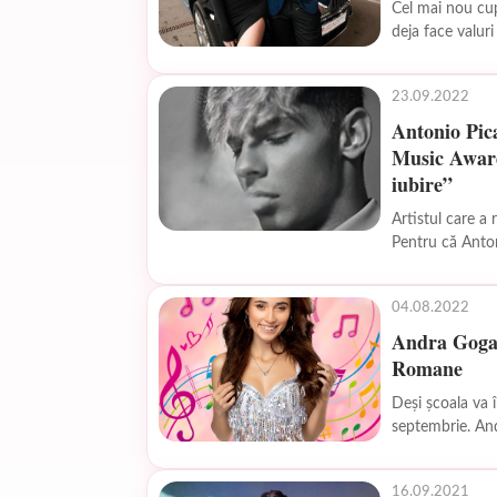
Cel mai nou cup
deja face valuri
23.09.2022
Antonio Pic
Music Award
iubire”
Artistul care a 
Pentru că Antoni
04.08.2022
Andra Gogan
Romane
Deși școala va 
septembrie. And
16.09.2021