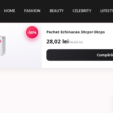
HOME
FASHION
BEAUTY
CELEBRITY
LIFEST
Pachet Echinacea 30cps+30cps
-50%
28,02 lei
56,03 lei
Cumpără