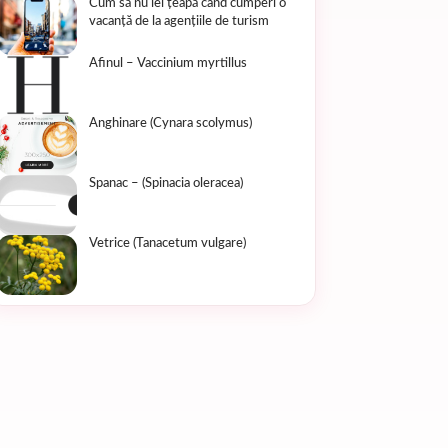
Cum să nu iei țeapă când cumperi o
vacanță de la agențiile de turism
Afinul – Vaccinium myrtillus
Anghinare (Cynara scolymus)
Spanac – (Spinacia oleracea)
Vetrice (Tanacetum vulgare)