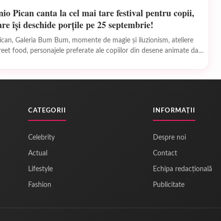
nio Pican canta la cel mai tare festival pentru copii,
are își deschide porțile pe 25 septembrie!
can, Galeria Bum Bum, momente de magie și iluzionism, ateliere
treet food, personajele preferate ale copiilor din desene animate dar
CATEGORII
INFORMAȚII
Celebrity
Despre noi
Actual
Contact
Lifestyle
Echipa redacțională
Fashion
Publicitate