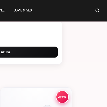
YLE
LOVE & SEX
 acum
-87%