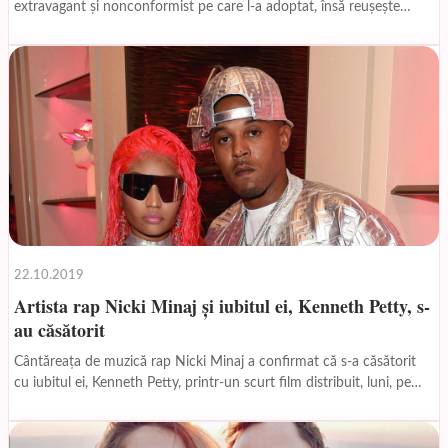
extravagant și nonconformist pe care l-a adoptat, însă reușește
mereu să păstreze discreția în ceea...
22.10.2019
Artista rap Nicki Minaj și iubitul ei, Kenneth Petty, s-
au căsătorit
Cântăreața de muzică rap Nicki Minaj a confirmat că s-a căsătorit
cu iubitul ei, Kenneth Petty, printr-un scurt film distribuit, luni, pe
rețeaua de socializare...