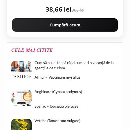
38,66 lei
300 lei
Cumpără acum
CELE MAI CITITE
Cum să nu iei țeapă când cumperi o vacanță de la
agențiile de turism
Afinul – Vaccinium myrtillus
Anghinare (Cynara scolymus)
Spanac – (Spinacia oleracea)
Vetrice (Tanacetum vulgare)