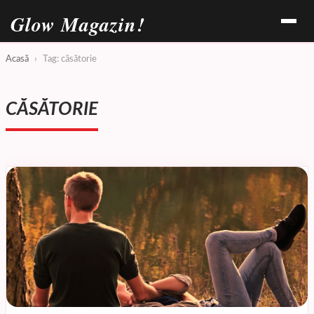
Glow Magazin!
Acasă
›
Tag: căsătorie
CĂSĂTORIE