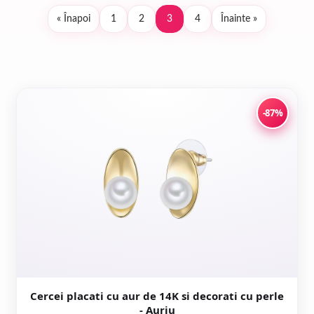
« Înapoi
1
2
3
4
Înainte »
Paginație
articole
-87%
Cercei placati cu aur de 14K si decorati cu perle
- Auriu