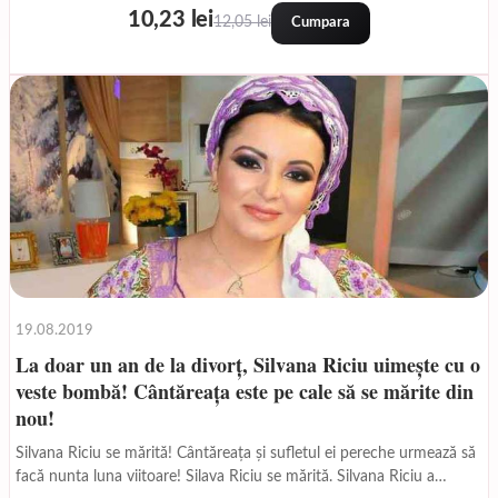
10,23 lei
12,05 lei
Cumpara
19.08.2019
La doar un an de la divorț, Silvana Riciu uimește cu o
veste bombă! Cântăreața este pe cale să se mărite din
nou!
Silvana Riciu se mărită! Cântăreața și sufletul ei pereche urmează să
facă nunta luna viitoare! Silava Riciu se mărită. Silvana Riciu a