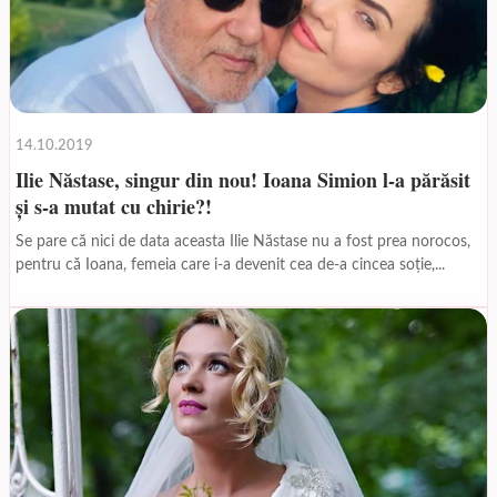
14.10.2019
Ilie Năstase, singur din nou! Ioana Simion l-a părăsit
și s-a mutat cu chirie?!
Se pare că nici de data aceasta Ilie Năstase nu a fost prea norocos,
pentru că Ioana, femeia care i-a devenit cea de-a cincea soție,...