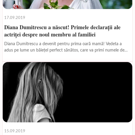
17.09.2019
Diana Dumitrescu a născut! Primele declarații ale
actriței despre noul membru al familiei
Diana Dumitrescu a devenit pentru prima oară mamă! Vedeta a
adus pe lume un băiețel perfect sănătos, care va primi numele de
Carol Anton. Diana...
15.09.2019