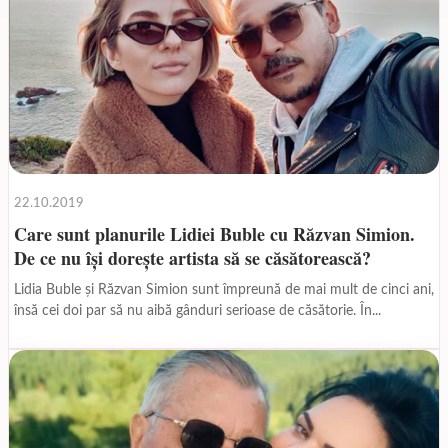
22.10.2019
Care sunt planurile Lidiei Buble cu Răzvan Simion.
De ce nu își dorește artista să se căsătorească?
Lidia Buble și Răzvan Simion sunt împreună de mai mult de cinci ani,
însă cei doi par să nu aibă gânduri serioase de căsătorie. În...