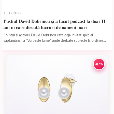
13.12.2022
Pustiul David Dobrincu și a făcut podcast la doar II
ani în care discută lucruri de oameni mari
Solistul și actorul David Dobrincu este deja invitat special
săptămânal la "Vorbește lume" unde dezbate subiecte la ordinea
zilei, unde își spune părerile despre lucruri...
-87%