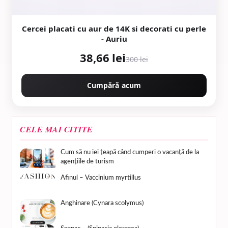
Cercei placati cu aur de 14K si decorati cu perle
- Auriu
38,66 lei
300 lei
Cumpără acum
CELE MAI CITITE
Cum să nu iei țeapă când cumperi o vacanță de la
agențiile de turism
Afinul – Vaccinium myrtillus
Anghinare (Cynara scolymus)