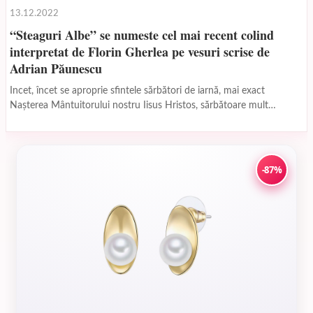
13.12.2022
“Steaguri Albe” se numeste cel mai recent colind
interpretat de Florin Gherlea pe vesuri scrise de
Adrian Păunescu
Incet, încet se aproprie sfintele sărbători de iarnă, mai exact
Naşterea Mântuitorului nostru Iisus Hristos, sărbătoare mult
aşteptatâ atât de cei mici care îl aşteaptă...
-87%