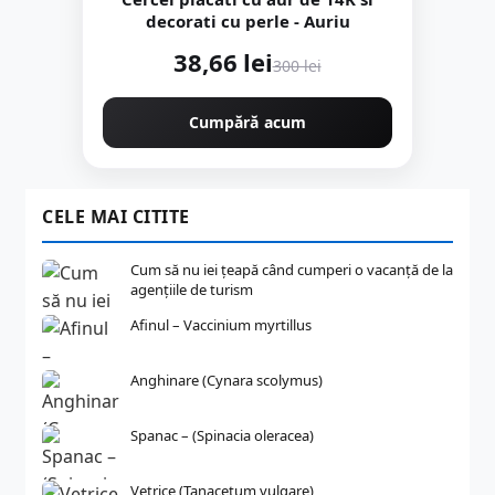
decorati cu perle - Auriu
38,66 lei
300 lei
Cumpără acum
CELE MAI CITITE
Cum să nu iei țeapă când cumperi o vacanță de la
agențiile de turism
Afinul – Vaccinium myrtillus
Anghinare (Cynara scolymus)
Spanac – (Spinacia oleracea)
Vetrice (Tanacetum vulgare)