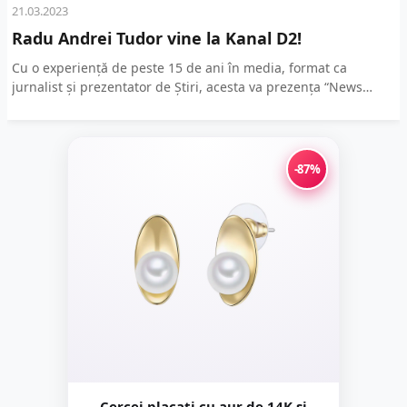
21.03.2023
Radu Andrei Tudor vine la Kanal D2!
Cu o experiență de peste 15 de ani în media, format ca
jurnalist și prezentator de Știri, acesta va prezența “News
Time”, știrile noii stații...
-87%
Cercei placati cu aur de 14K si