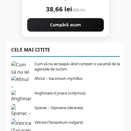
38,66 lei
300 lei
Cumpără acum
CELE MAI CITITE
Cum să nu iei țeapă când cumperi o vacanță de la
agențiile de turism
Afinul – Vaccinium myrtillus
Anghinare (Cynara scolymus)
Spanac – (Spinacia oleracea)
Vetrice (Tanacetum vulgare)