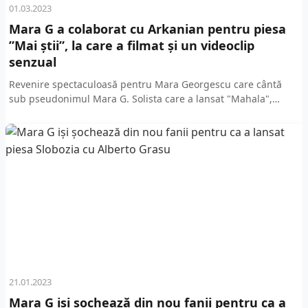
01.03.2023
Mara G a colaborat cu Arkanian pentru piesa
”Mai știi”, la care a filmat și un videoclip
senzual
Revenire spectaculoasă pentru Mara Georgescu care cântă
sub pseudonimul Mara G. Solista care a lansat "Mahala",
"Slobozia" sau "Trotinete" a revenit în atenția iubitorilor de...
21.01.2023
Mara G iși șochează din nou fanii pentru ca a