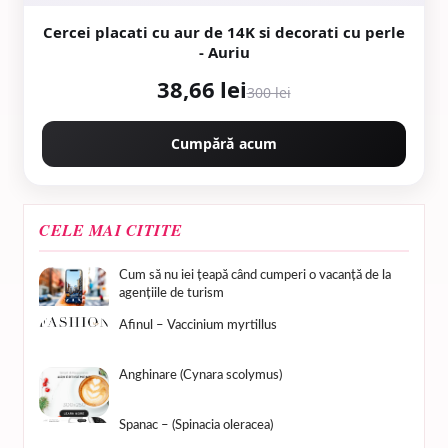
Cercei placati cu aur de 14K si decorati cu perle
- Auriu
38,66 lei
300 lei
Cumpără acum
CELE MAI CITITE
Cum să nu iei țeapă când cumperi o vacanță de la
agențiile de turism
Afinul – Vaccinium myrtillus
Anghinare (Cynara scolymus)
Spanac – (Spinacia oleracea)