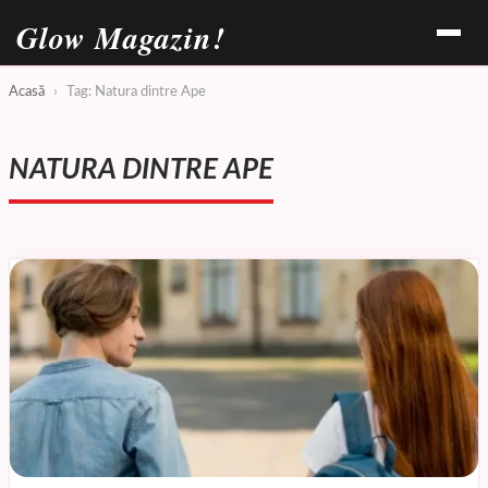
Glow Magazin!
Acasă
›
Tag: Natura dintre Ape
NATURA DINTRE APE