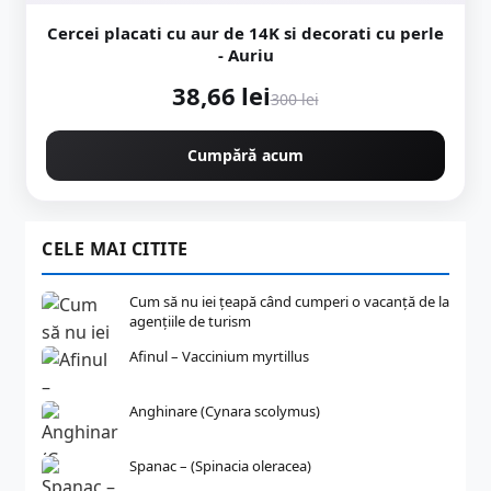
Cercei placati cu aur de 14K si decorati cu perle
- Auriu
38,66 lei
300 lei
Cumpără acum
CELE MAI CITITE
Cum să nu iei țeapă când cumperi o vacanță de la
agențiile de turism
Afinul – Vaccinium myrtillus
Anghinare (Cynara scolymus)
Spanac – (Spinacia oleracea)