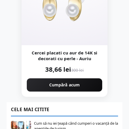
Cercei placati cu aur de 14K si
decorati cu perle - Auriu
38,66 lei
300 lei
Cumpără acum
CELE MAI CITITE
Cum să nu iei țeapă când cumperi o vacanță de la
agențiile de turism