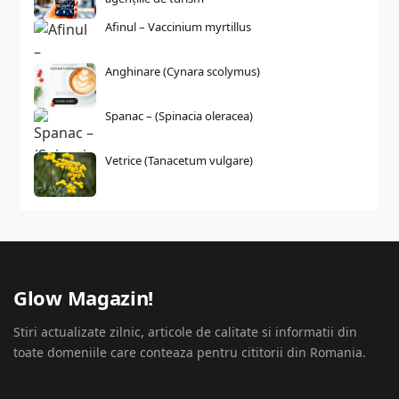
Afinul – Vaccinium myrtillus
Anghinare (Cynara scolymus)
Spanac – (Spinacia oleracea)
Vetrice (Tanacetum vulgare)
Glow Magazin!
Stiri actualizate zilnic, articole de calitate si informatii din
toate domeniile care conteaza pentru cititorii din Romania.