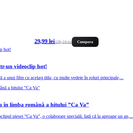
29,99 lei
136,24 lei
Cumpara
r-un videoclip hot!
a unui film cu același titlu, cu multe vedete în roluri principale,...
ta în limba română a hitului ”Ca Va”
lipul piesei ”Ca Va”, o colaborare specială. Iată că la aproape un an,...