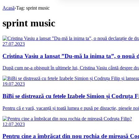
Acasă
›
Tag: sprint music
sprint music
27.07.2023
Cristina Vasiu a lansat ”Du-mă la inima ta”, o nouă d
După cum ne-a obișnuit în ultimele lui, Cristina Vasiu cântă despre dr
19.07.2023
BiBi se distrează cu fetele Izabele Simion și Codruța F
Pentru că e vară, vacanță și toată lumea e pusă pe disracție, piesele no
12.07.2023
Pentru cine a îmbrăcat din nou rochia de mireasă Co