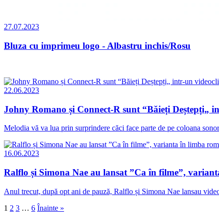
27.07.2023
Bluza cu imprimeu logo - Albastru inchis/Rosu
22.06.2023
Johny Romano și Connect-R sunt “Băieți Deștepți„ int
Melodia vă va lua prin surprindere căci face parte de pe coloana sonoră 
16.06.2023
Ralflo și Simona Nae au lansat ”Ca în filme”, varian
Anul trecut, după opt ani de pauză, Ralflo și Simona Nae lansau videoc
Paginație
1
2
3
…
6
Înainte »