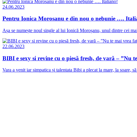
24.06.2023
Pentru Ionica Morosanu e din nou o nebunie …. Itali
Așa se numește noul single al lui Ionică Moroșanu, unul dintre cei mai i
22.06.2023
BIBI e sexy si revine cu o piesă fresh, de vară – ”Nu t
Vara a venit iar simpatica și talentata Bibi a plecat la mare, la soare, 