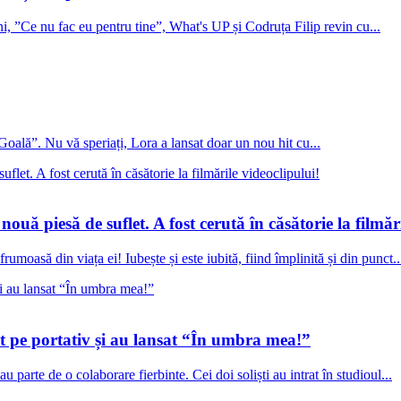
 ”Ce nu fac eu pentru tine”, What's UP și Codruța Filip revin cu...
”Goală”. Nu vă speriați, Lora a lansat doar un nou hit cu...
ă piesă de suflet. A fost cerută în căsătorie la filmări
moasă din viața ei! Iubește și este iubită, fiind împlinită și din punct..
it pe portativ și au lansat “În umbra mea!”
 parte de o colaborare fierbinte. Cei doi soliști au intrat în studioul...