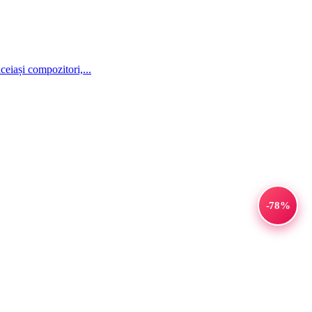
ceiași compozitori,...
-78%