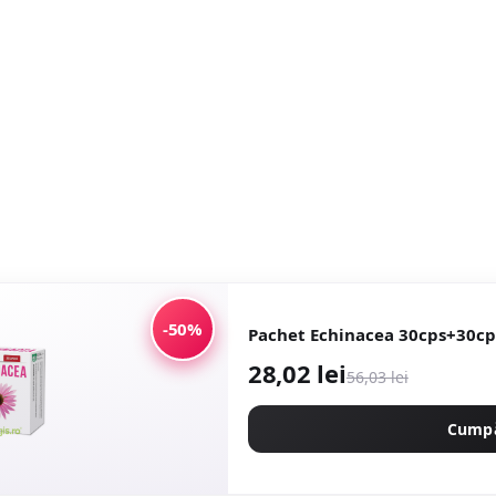
-50%
Pachet Echinacea 30cps+30cp
28,02 lei
56,03 lei
Cump