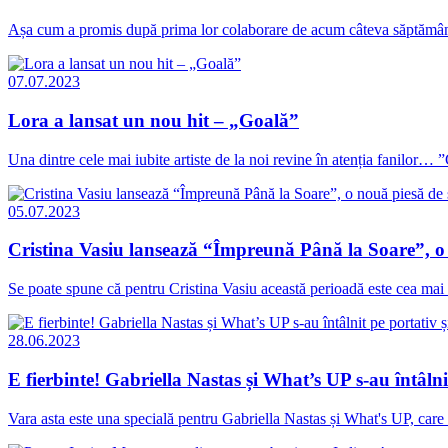
Așa cum a promis după prima lor colaborare de acum câteva săptămâni,
07.07.2023
Lora a lansat un nou hit – „Goală”
Una dintre cele mai iubite artiste de la noi revine în atenția fanilor… 
05.07.2023
Cristina Vasiu lansează “Împreună Până la Soare”, o nou
Se poate spune că pentru Cristina Vasiu această perioadă este cea mai fru
28.06.2023
E fierbinte! Gabriella Nastas și What’s UP s-au întâln
Vara asta este una specială pentru Gabriella Nastas și What's UP, care au