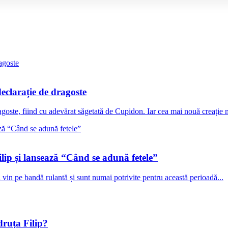
eclarație de dragoste
agoste, fiind cu adevărat săgetată de Cupidon. Iar cea mai nouă creație 
ilip și lansează “Când se adună fetele”
i vin pe bandă rulantă și sunt numai potrivite pentru această perioadă...
druța Filip?