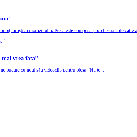
ano!
ubiți artiști ai momentului. Piesa este compusă și orchestrată de către a
e mai vrea fata”
să ne bucure cu noul său videoclip pentru piesa ”Nu te...