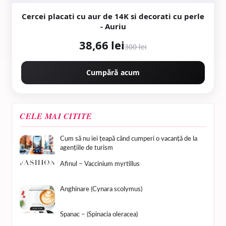
Cercei placati cu aur de 14K si decorati cu perle
- Auriu
38,66 lei
300 lei
Cumpără acum
CELE MAI CITITE
Cum să nu iei țeapă când cumperi o vacanță de la
agențiile de turism
Afinul – Vaccinium myrtillus
Anghinare (Cynara scolymus)
Spanac – (Spinacia oleracea)