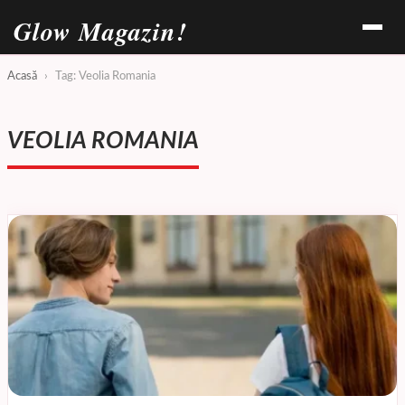
Glow Magazin!
Acasă
›
Tag: Veolia Romania
VEOLIA ROMANIA