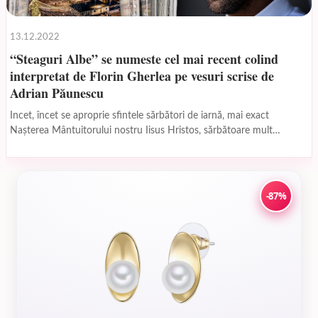
13.12.2022
“Steaguri Albe” se numeste cel mai recent colind
interpretat de Florin Gherlea pe vesuri scrise de
Adrian Păunescu
Incet, încet se aproprie sfintele sărbători de iarnă, mai exact
Naşterea Mântuitorului nostru Iisus Hristos, sărbătoare mult
aşteptatâ atât de cei mici care îl aşteaptă...
-87%