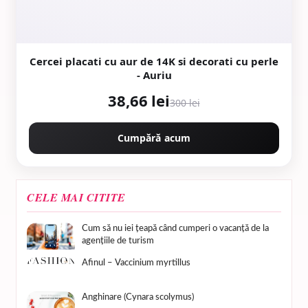
Cercei placati cu aur de 14K si decorati cu perle
- Auriu
38,66 lei
300 lei
Cumpără acum
CELE MAI CITITE
Cum să nu iei țeapă când cumperi o vacanță de la
agențiile de turism
Afinul – Vaccinium myrtillus
Anghinare (Cynara scolymus)