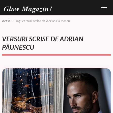
Glow Magazin!
Acasă
›
Tag: versuri scrise de Adrian Păunescu
VERSURI SCRISE DE ADRIAN
PĂUNESCU