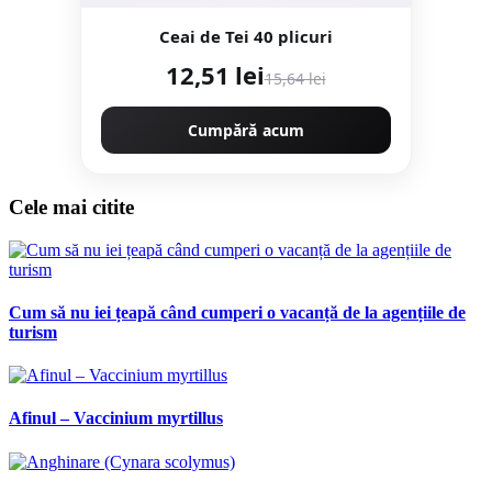
Ceai de Tei 40 plicuri
12,51 lei
15,64 lei
Cumpără acum
Cele mai citite
Cum să nu iei țeapă când cumperi o vacanță de la agențiile de
turism
Afinul – Vaccinium myrtillus