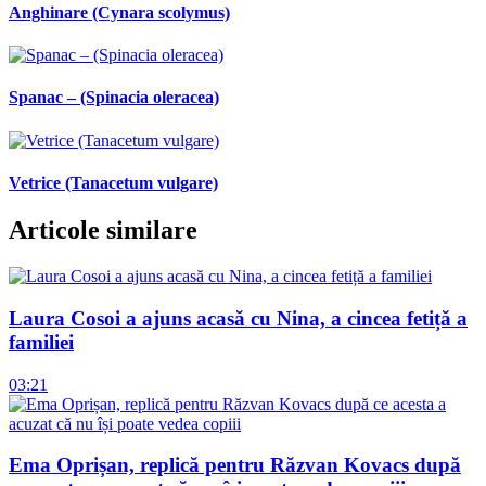
Anghinare (Cynara scolymus)
Spanac – (Spinacia oleracea)
Vetrice (Tanacetum vulgare)
Articole similare
Laura Cosoi a ajuns acasă cu Nina, a cincea fetiță a
familiei
03:21
Ema Oprișan, replică pentru Răzvan Kovacs după