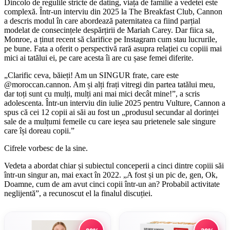
Dincolo de regulile stricte de dating, viața de familie a vedetei este
complexă. Într-un interviu din 2025 la The Breakfast Club, Cannon
a descris modul în care abordează paternitatea ca fiind parțial
modelat de consecințele despărțirii de Mariah Carey. Dar fiica sa,
Monroe, a ținut recent să clarifice pe Instagram cum stau lucrurile,
pe bune. Fata a oferit o perspectivă rară asupra relației cu copiii mai
mici ai tatălui ei, pe care acesta îi are cu șase femei diferite.
„Clarific ceva, băieți! Am un SINGUR frate, care este
@moroccan.cannon. Am și alți frați vitregi din partea tatălui meu,
dar toți sunt cu mulți, mulți ani mai mici decât mine!”, a scris
adolescenta. Într-un interviu din iulie 2025 pentru Vulture, Cannon a
spus că cei 12 copii ai săi au fost un „produsul secundar al dorinței
sale de a mulțumi femeile cu care ieșea sau prietenele sale singure
care își doreau copii.”
Cifrele vorbesc de la sine.
Vedeta a abordat chiar și subiectul conceperii a cinci dintre copiii săi
într-un singur an, mai exact în 2022. „A fost și un pic de, gen, Ok,
Doamne, cum de am avut cinci copii într-un an? Probabil activitate
neglijentă”, a recunoscut el la finalul discuției.