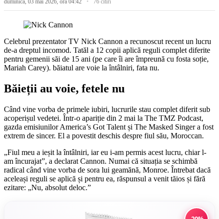
duminică, 03 mai 2026, ora 04:42
76 citiri
Celebrul prezentator TV Nick Cannon a recunoscut recent un lucru
de-a dreptul incomod. Tatăl a 12 copii aplică reguli complet diferite
pentru gemenii săi de 15 ani (pe care îi are împreună cu fosta soție,
Mariah Carey). băiatul are voie la întâlniri, fata nu.
Băieții au voie, fetele nu
Când vine vorba de primele iubiri, lucrurile stau complet diferit sub
acoperișul vedetei. Într-o apariție din 2 mai la The TMZ Podcast,
gazda emisiunilor America’s Got Talent și The Masked Singer a fost
extrem de sincer. El a povestit deschis despre fiul său, Moroccan.
„Fiul meu a ieșit la întâlniri, iar eu i-am permis acest lucru, chiar l-
am încurajat”, a declarat Cannon. Numai că situația se schimbă
radical când vine vorba de sora lui geamănă, Monroe. Întrebat dacă
aceleași reguli se aplică și pentru ea, răspunsul a venit tăios și fără
ezitare: „Nu, absolut deloc.”