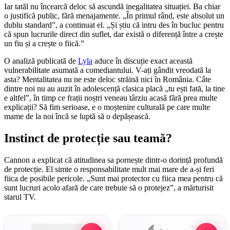
Iar tatăl nu încearcă deloc să ascundă inegalitatea situației. Ba chiar
o justifică public, fără menajamente. „În primul rând, este absolut un
dublu standard”, a continuat el. „Și știu că intru des în bucluc pentru
că spun lucrurile direct din suflet, dar există o diferență între a crește
un fiu și a crește o fiică.”
O analiză publicată de
Lyla
aduce în discuție exact această
vulnerabilitate asumată a comediantului. V-ați gândit vreodată la
asta? Mentalitatea nu ne este deloc străină nici în România. Câte
dintre noi nu au auzit în adolescență clasica placă „tu ești fată, la tine
e altfel”, în timp ce frații noștri veneau târziu acasă fără prea multe
explicații? Să fim serioase, e o moștenire culturală pe care multe
mame de la noi încă se luptă să o depășească.
Instinct de protecție sau teamă?
Cannon a explicat că atitudinea sa pornește dintr-o dorință profundă
de protecție. El simte o responsabilitate mult mai mare de a-și feri
fiica de posibile pericole. „Sunt mai protector cu fiica mea pentru că
sunt lucruri acolo afară de care trebuie să o protejez”, a mărturisit
starul TV.