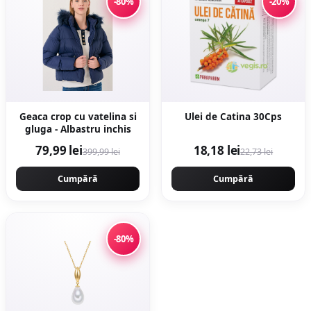
-80%
-20%
Geaca crop cu vatelina si
Ulei de Catina 30Cps
gluga - Albastru inchis
79,99 lei
18,18 lei
399,99 lei
22,73 lei
Cumpără
Cumpără
-80%