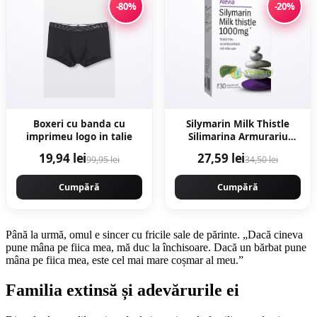
-80%
-20%
Boxeri cu banda cu
Silymarin Milk Thistle
imprimeu logo in talie
Silimarina Armurariu
1000mg 30cps moi
19,94 lei
27,59 lei
99,95 lei
34,50 lei
Cumpără
Cumpără
Până la urmă, omul e sincer cu fricile sale de părinte. „Dacă cineva
pune mâna pe fiica mea, mă duc la închisoare. Dacă un bărbat pune
mâna pe fiica mea, este cel mai mare coșmar al meu.”
Familia extinsă și adevărurile ei