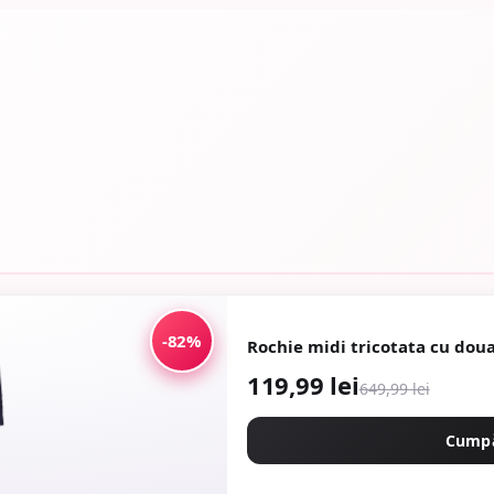
-82%
Rochie midi tricotata cu doua
119,99 lei
649,99 lei
Cump