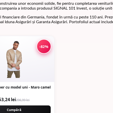
struirea unor economii solide, fie pentru completarea veniturilor
compania a introdus produsul SIGNAL 101 Invest, o soluție unit-l
i financiare din Germania, fondat în urmă cu peste 110 ani. Prez
al Iduna Asigurări și Garanta Asigurări. Portofoliul actual includ
-82%
er cu model uni - Maro camel
53,24 lei
296,99 lei
Cumpără