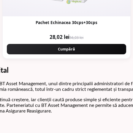
Pachet Echinacea 30cps+30cps
28,02 lei
56,03 lei
Cumpără
tal
BT Asset Management, unul dintre principalii administratori de f
mia românească, totul într-un cadru strict reglementat și transp
ontinuă creștere, iar clienții caută produse simple și eficiente p
litate. Parteneriatul cu BT Asset Management ne permite să aducem 
una Asigurare Reasigurare.