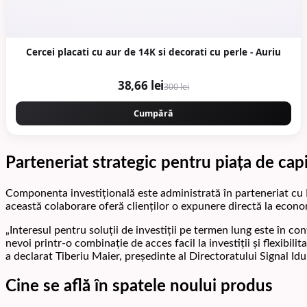
Cercei placati cu aur de 14K si decorati cu perle - Auriu
38,66 lei
300 lei
Cumpără
Parteneriat strategic pentru piața de capi
Componenta investițională este administrată în parteneriat cu 
această colaborare oferă clienților o expunere directă la econo
„Interesul pentru soluții de investiții pe termen lung este în c
nevoi printr-o combinație de acces facil la investiții și flexibi
a declarat Tiberiu Maier, președinte al Directoratului Signal Id
Cine se află în spatele noului produs