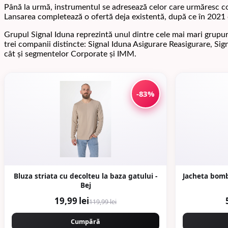
Până la urmă, instrumentul se adresează celor care urmăresc con
Lansarea completează o ofertă deja existentă, după ce în 2021 
Grupul Signal Iduna reprezintă unul dintre cele mai mari grupur
trei companii distincte: Signal Iduna Asigurare Reasigurare, Sign
cât și segmentelor Corporate și IMM.
-83%
Bluza striata cu decolteu la baza gatului -
Jacheta bomb
Bej
19,99 lei
119,99 lei
Cumpără