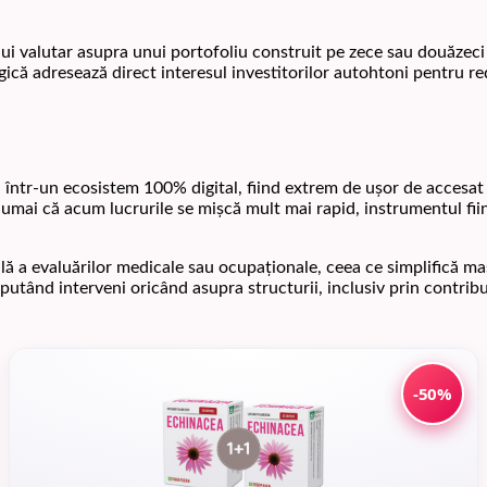
ului valutar asupra unui portofoliu construit pe zece sau douăzec
egică adresează direct interesul investitorilor autohtoni pentru r
ă într-un ecosistem 100% digital, fiind extrem de ușor de accesat 
mai că acum lucrurile se mișcă mult mai rapid, instrumentul fiind
ală a evaluărilor medicale sau ocupaționale, ceea ce simplifică m
ții putând interveni oricând asupra structurii, inclusiv prin contr
-50%