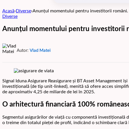
Acasă
›
Diverse
›
Anunțul momentului pentru investitorii români. C
Diverse
Anunțul momentului pentru investitorii ro
Autor:
Vlad Matei
Signal Iduna Asigurare Reasigurare și BT Asset Management își
investițională (de tip unit-linked), menită să ofere acces simpli
de aproximativ 4,25 de miliarde de lei în 2025.
O arhitectură financiară 100% româneas
Segmentul asigurărilor de viață cu componentă investițională d
o treime din totalul pieței de profil, indicând o schimbare clar