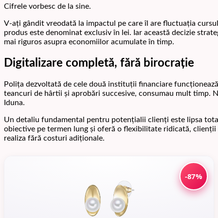
Cifrele vorbesc de la sine.
V-ați gândit vreodată la impactul pe care îl are fluctuația curs
produs este denominat exclusiv în lei. Iar această decizie strat
mai riguros asupra economiilor acumulate în timp.
Digitalizare completă, fără birocrație
Polița dezvoltată de cele două instituții financiare funcționeaz
teancuri de hârtii și aprobări succesive, consumau mult timp. Nu
Iduna.
Un detaliu fundamental pentru potențialii clienți este lipsa tot
obiective pe termen lung și oferă o flexibilitate ridicată, clien
realiza fără costuri adiționale.
-87%