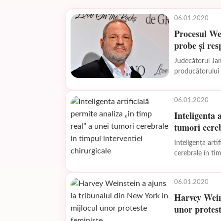
06.01.2020
Procesul We
probe şi res
Judecătorul Ja
producătorului 
declarat luni la 
06.01.2020
Inteligenta 
tumori cereb
Inteligenţa arti
cerebrale în tim
sigur...
06.01.2020
Harvey Weins
unor protest