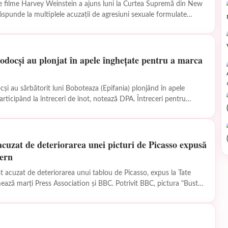
e filme Harvey Weinstein a ajuns luni la Curtea Supremă din New
ăspunde la multiplele acuzaţii de agresiuni sexuale formulate
todocşi au plonjat în apele îngheţate pentru a marca
ocşi au sărbătorit luni Boboteaza (Epifania) plonjând în apele
ipând la întreceri de înot, notează DPA. Întreceri pentru
ei au fost organizate...
cuzat de deteriorarea unei picturi de Picasso expusă
ern
t acuzat de deteriorarea unui tablou de Picasso, expus la Tate
i Press Association şi BBC. Potrivit BBC, pictura "Bust