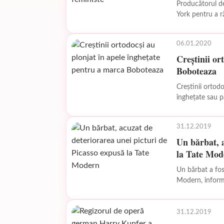
Producătorul d
York pentru a r
împotriva...
06.01.2020
Creştinii or
Boboteaza
Creştinii ortod
îngheţate sau partic
marcarea Epifani
31.12.2019
Un bărbat, a
la Tate Mod
Un bărbat a fos
Modern, informează marţ
de...
31.12.2019