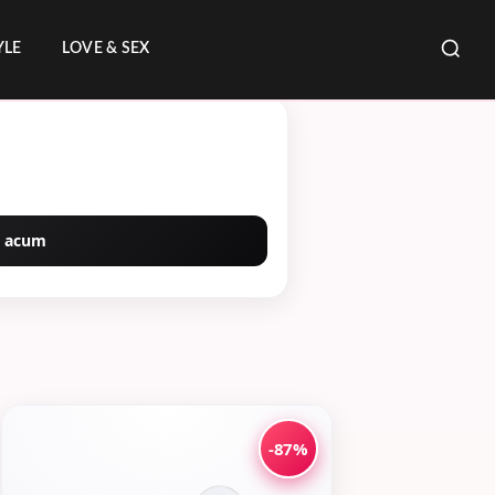
YLE
LOVE & SEX
 acum
-87%