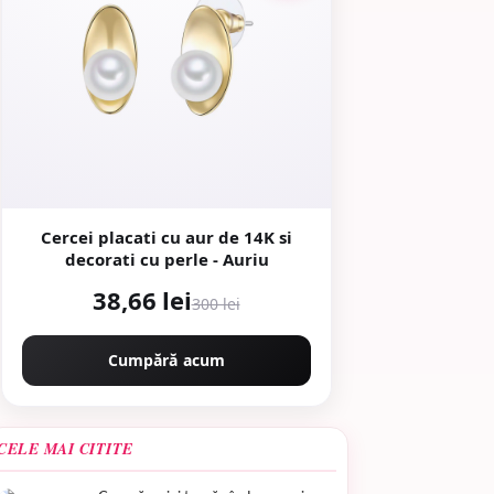
Cercei placati cu aur de 14K si
decorati cu perle - Auriu
38,66 lei
300 lei
Cumpără acum
CELE MAI CITITE