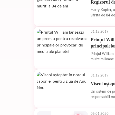
Regizorul d
Harry Kupfer, un
vârsta de 84 de 
31.12.2019
Prinţul Wil
principalelo
Prinţul William
multe milioane d
31.12.2019
Viscol aştep
Un sistem de jo
responsabilii me
prognozate să l
06.01.2020