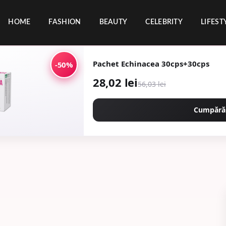
HOME
FASHION
BEAUTY
CELEBRITY
LIFEST
Pachet Echinacea 30cps+30cps
-50%
28,02 lei
56,03 lei
Cumpără