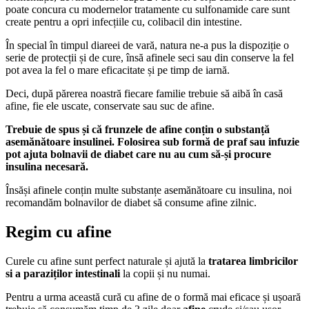
poate concura cu modernelor tratamente cu sulfonamide care sunt
create pentru a opri infecțiile cu, colibacil din intestine.
În special în timpul diareei de vară, natura ne-a pus la dispoziție o
serie de protecții și de cure, însă afinele seci sau din conserve la fel
pot avea la fel o mare eficacitate și pe timp de iarnă.
Deci, după părerea noastră fiecare familie trebuie să aibă în casă
afine, fie ele uscate, conservate sau suc de afine.
Trebuie de spus și că frunzele de afine conțin o substanță
asemănătoare insulinei. Folosirea sub formă de praf sau infuzie
pot ajuta bolnavii de diabet care nu au cum să-și procure
insulina necesară.
Însăși afinele conțin multe substanțe asemănătoare cu insulina, noi
recomandăm bolnavilor de diabet să consume afine zilnic.
Regim cu afine
Curele cu afine sunt perfect naturale și ajută la
tratarea limbricilor
si a paraziților intestinali
la copii și nu numai.
Pentru a urma această cură cu afine de o formă mai eficace și ușoară