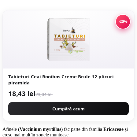
-20%
Tabieturi Ceai Rooibos Creme Brule 12 plicuri
piramida
18,43 lei
23,04 lei
Cumpără acum
Afinele (
Vaccinium myrtillus)
fac parte din familia
Ericaceae
și
cresc mai mult în zonele muntoase.