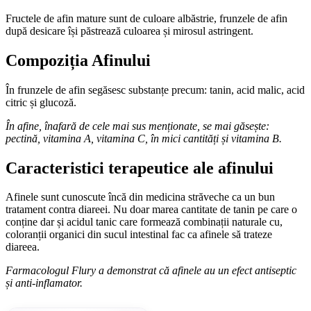
Fructele de afin mature sunt de culoare albăstrie, frunzele de afin
după desicare își păstrează culoarea și mirosul astringent.
Compoziția Afinului
În frunzele de afin segăsesc substanțe precum: tanin, acid malic, acid
citric și glucoză.
În afine, înafară de cele mai sus menționate, se mai găsește:
pectină, vitamina A, vitamina C, în mici cantități și vitamina B.
Caracteristici terapeutice ale afinului
Afinele sunt cunoscute încă din medicina străveche ca un bun
tratament contra diareei. Nu doar marea cantitate de tanin pe care o
conține dar și acidul tanic care formează combinații naturale cu,
coloranții organici din sucul intestinal fac ca afinele să trateze
diareea.
Farmacologul Flury a demonstrat că afinele au un efect antiseptic
și anti-inflamator.