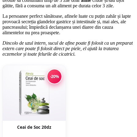
trebuie să consumăm timp de 3 zile doar
afine
crude și/sau ușor
gătite, fără a consuma un alt aliment pe durata celor 3 zile.
La persoanee perfect sănătoase, afinele luate cu puțin zahăr și lapte
provoacă secreția glandelor gastrice și intestinale și, mai ales, ale
pancreasului; împiedică declanșarea unei diaree din cauza
alimentelor nu prea proaspete.
Dincolo de uzul intern, sucul de afine poate fi folosit ca un preparat
extern care poate fi folosit direct pe piele, el ajută la tratarea
eczemelor și toate felurile de cicatrici.
-20%
Ceai de Soc 20dz