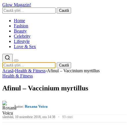
Glow Magazin!
Caută
Home
Fashion
Beauty
Celebrity
Lifestyle
Love & Sex
Caută
Acasă
›
Health & Fitness
›
Afinul – Vaccinium myrtillus
Health & Fitness
Afinul – Vaccinium myrtillus
Autor:
Roxana Voicu
sâmbătă, 10 noiembrie 2018, ora 14:38
93 citiri