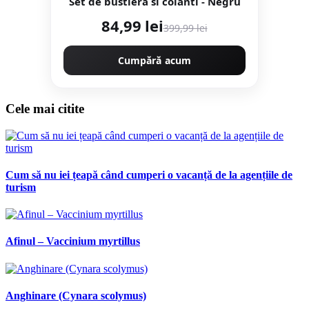
Set de bustiera si colanti - Negru
84,99 lei
399,99 lei
Cumpără acum
Cele mai citite
Cum să nu iei țeapă când cumperi o vacanță de la agențiile de
turism
Afinul – Vaccinium myrtillus
Anghinare (Cynara scolymus)