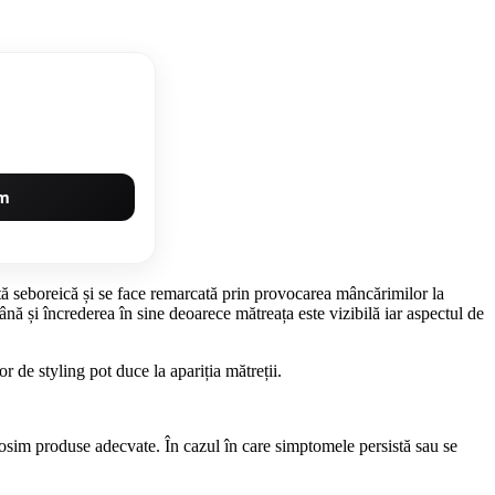
um
ită seboreică și se face remarcată prin provocarea mâncărimilor la
ână și încrederea în sine deoarece mătreața este vizibilă iar aspectul de
or de styling pot duce la apariția mătreții.
olosim produse adecvate. În cazul în care simptomele persistă sau se