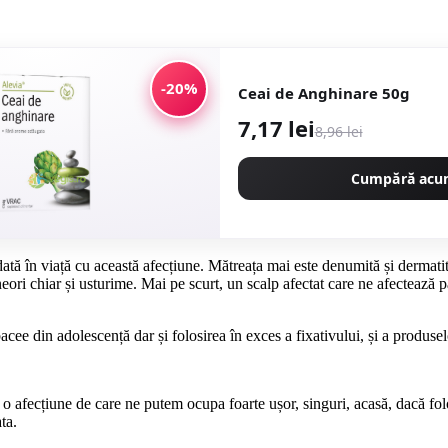
-20%
Ceai de Anghinare 50g
7,17 lei
8,96 lei
Cumpără ac
dată în viață cu această afecțiune. Mătreața mai este denumită și dermat
neori chiar și usturime. Mai pe scurt, un scalp afectat care ne afectează p
acee din adolescență dar și folosirea în exces a fixativului, și a produsel
te o afecțiune de care ne putem ocupa foarte ușor, singuri, acasă, dacă f
ta.