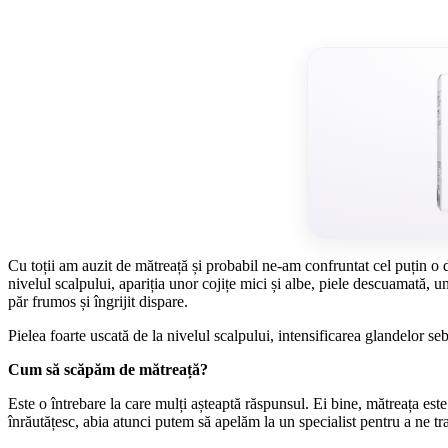
Cu toții am auzit de mătreață și probabil ne-am confruntat cel puțin o 
nivelul scalpului, apariția unor cojițe mici și albe, piele descuamată, u
păr frumos și îngrijit dispare.
Pielea foarte uscată de la nivelul scalpului, intensificarea glandelor seb
Cum să scăpăm de mătreață?
Este o întrebare la care mulți așteaptă răspunsul. Ei bine, mătreața es
înrăutățesc, abia atunci putem să apelăm la un specialist pentru a ne tra