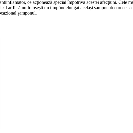
 antiinflamator, ce acționează special împotriva acestei afecțiuni. Cele 
deal ar fi să nu folosești un timp îndelungat același șampon deoarece sc
i ocazional șamponul.