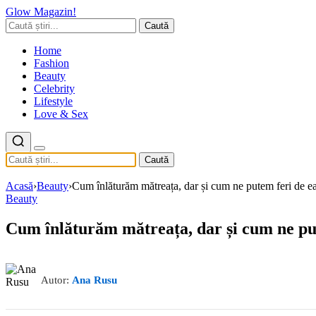
Glow Magazin!
Caută
Home
Fashion
Beauty
Celebrity
Lifestyle
Love & Sex
Caută
Acasă
›
Beauty
›
Cum înlăturăm mătreața, dar și cum ne putem feri de e
Beauty
Cum înlăturăm mătreața, dar și cum ne pu
Autor:
Ana Rusu