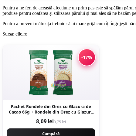
Pentru a ne feri de această afecțiune un prim pas este să spălăm părul or
produse pentru coafarea și stilizarea părului și mai ales să ne bazăm pe
Pentru a preveni mătreața trebuie să ai mare grijă cum îți îngrijești părul
Sursa: elle.ro
-17%
Pachet Rondele din Orez cu Glazura de
Cacao 66g + Rondele din Orez cu Glazura
de Lupin 66g
8,09 lei
9,75 lei
Cumpără