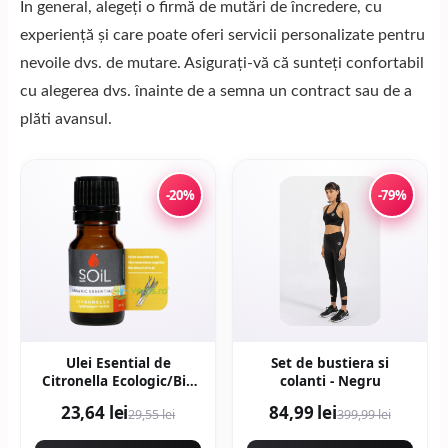
În general, alegeți o firmă de mutări de încredere, cu
experiență și care poate oferi servicii personalizate pentru
nevoile dvs. de mutare. Asigurați-vă că sunteți confortabil
cu alegerea dvs. înainte de a semna un contract sau de a
plăti avansul.
-20%
-79%
Ulei Esential de
Set de bustiera si
Citronella Ecologic/Bio
colanti - Negru
10ml
23,64 lei
84,99 lei
29,55 lei
399,99 lei