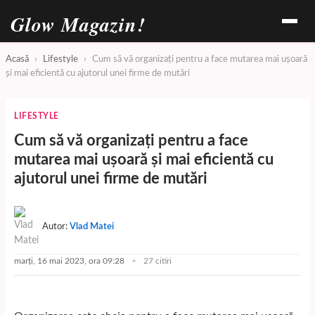
Glow Magazin!
Acasă
›
Lifestyle
›
Cum să vă organizați pentru a face mutarea mai ușoară
și mai eficientă cu ajutorul unei firme de mutări
LIFESTYLE
Cum să vă organizați pentru a face
mutarea mai ușoară și mai eficientă cu
ajutorul unei firme de mutări
Autor:
Vlad Matei
marți, 16 mai 2023, ora 09:28
27 citiri