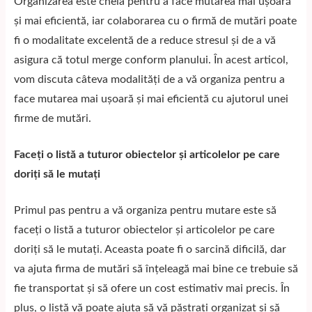
Organizarea este cheia pentru a face mutarea mai ușoară
și mai eficientă, iar colaborarea cu o
firmă de mutări
poate
fi o modalitate excelentă de a reduce stresul și de a vă
asigura că totul merge conform planului. În acest articol,
vom discuta câteva modalități de a vă organiza pentru a
face mutarea mai ușoară și mai eficientă cu ajutorul unei
firme de mutări.
Faceți o listă a tuturor obiectelor și articolelor pe care
doriți să le mutați
Primul pas pentru a vă organiza pentru mutare este să
faceți o listă a tuturor obiectelor și articolelor pe care
doriți să le mutați. Aceasta poate fi o sarcină dificilă, dar
va ajuta firma de mutări să înțeleagă mai bine ce trebuie să
fie transportat și să ofere un cost estimativ mai precis. În
plus, o listă vă poate ajuta să vă păstrați organizat și să