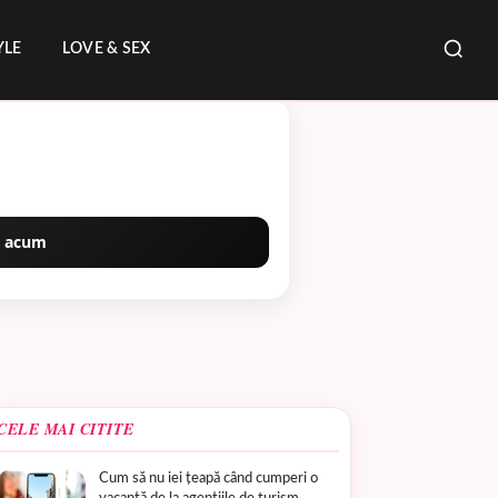
YLE
LOVE & SEX
 acum
CELE MAI CITITE
Cum să nu iei țeapă când cumperi o