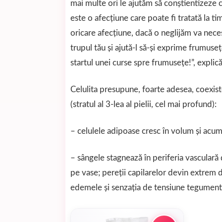
mai multe ori le ajutăm să conştientizeze c
este o afecţiune care poate fi tratată la ti
oricare afecţiune, dacă o neglijăm va nece
trupul tău şi ajută-l să-şi exprime frumuse
startul unei curse spre frumuseţe!”, explică
Celulita presupune, foarte adesea, coexist
(stratul al 3-lea al pielii, cel mai profund):
– celulele adipoase cresc în volum şi acu
– sângele stagnează în periferia vasculară
pe vase; pereţii capilarelor devin extrem
edemele şi senzaţia de tensiune tegumentar