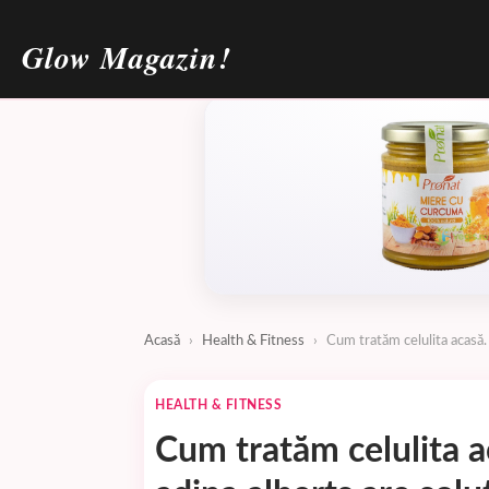
Glow Magazin!
Acasă
›
Health & Fitness
›
Cum tratăm celulita acasă. 
HEALTH & FITNESS
Cum tratăm celulita a