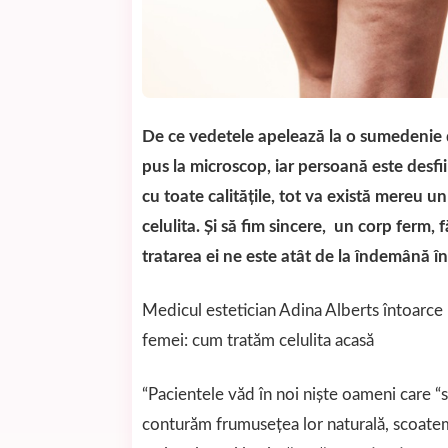
De ce vedetele apelează la o sumedenie d
pus la microscop, iar persoană este desfi
cu toate calităţile, tot va există mereu u
celulita. Şi să fim sincere, un corp ferm, 
tratarea ei ne este atât de la îndemână î
Medicul estetician Adina Alberts întoarce
femei: cum tratăm celulita acasă
“Pacientele văd în noi nişte oameni care “s
conturăm frumuseţea lor naturală, scoatem 