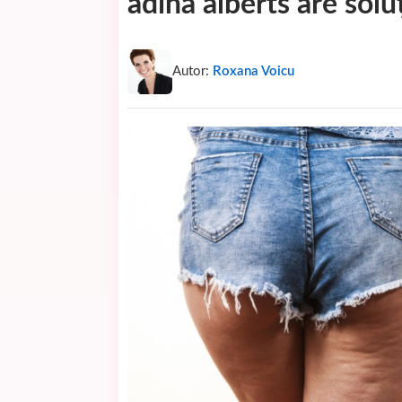
adina alberts are solu
Autor:
Roxana Voicu