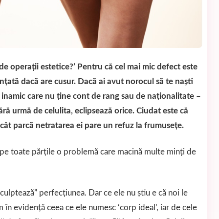
e operaţii estetice?’ Pentru că cel mai mic defect este
inţată dacă are cusur. Dacă ai avut norocul să te naşti
n inamic care nu ţine cont de rang sau de naţionalitate –
fără urmă de celulita, eclipsează orice. Ciudat este că
ncât parcă netratarea ei pare un refuz la frumuseţe.
 pe toate părțile o problemă care macină multe minți de
culptează” perfecţiunea. Dar ce ele nu ştiu e că noi le
în evidenţă ceea ce ele numesc ‘corp ideal’, iar de cele