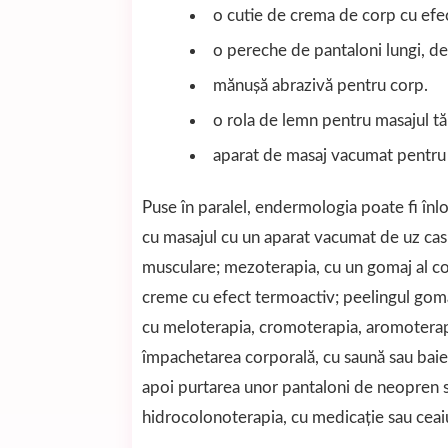
o cutie de crema de corp cu efect
o pereche de pantaloni lungi, de 
mănuşă abrazivă pentru corp.
o rola de lemn pentru masajul tă
aparat de masaj vacumat pentru 
Puse în paralel, endermologia poate fi înl
cu masajul cu un aparat vacumat de uz casni
musculare; mezoterapia, cu un gomaj al cor
creme cu efect termoactiv; peelingul gomaj 
cu meloterapia, cromoterapia, aromoterapia
împachetarea corporală, cu saună sau baie 
apoi purtarea unor pantaloni de neopren sau
hidrocolonoterapia, cu medicaţie sau ceaiu