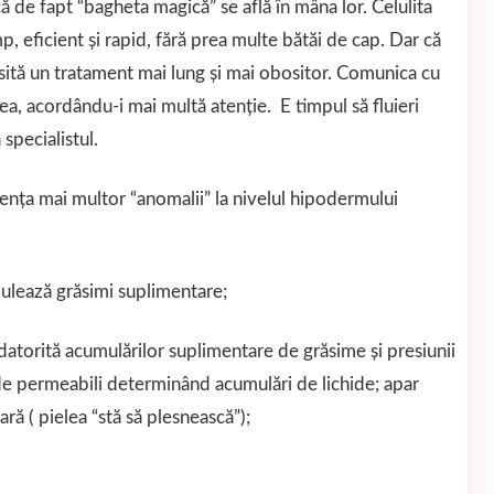
ă de fapt “bagheta magică” se află în mâna lor. Celulita
mp, eficient şi rapid, fără prea multe bătăi de cap. Dar că
sită un tratament mai lung şi mai obositor. Comunica cu
ţea, acordându-i mai multă atenţie. E timpul să fluieri
 specialistul.
enţa mai multor “anomalii” la nivelul hipodermului
mulează grăsimi suplimentare;
 datorită acumulărilor suplimentare de grăsime şi presiunii
 de permeabili determinând acumulări de lichide; apar
ă ( pielea “stă să plesnească”);