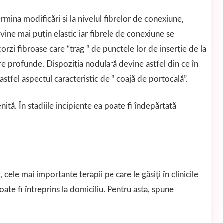
ermina modificări şi la nivelul fibrelor de conexiune,
vine mai puţin elastic iar fibrele de conexiune se
rzi fibroase care “trag “ de punctele lor de inserţie de la
lare profunde. Dispoziţia nodulară devine astfel din ce în
 astfel aspectul caracteristic de “ coajă de portocală”.
ită. În stadiile incipiente ea poate fi îndepărtată
 cele mai importante terapii pe care le găsiţi în clinicile
ate fi întreprins la domiciliu. Pentru asta, spune