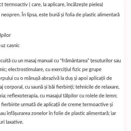
 termoactiv ( care, la aplicare, încălzeşte pielea)
neopren. În lipsa, este bună şi folia de plastic alimentară
lpilor
uz casnic
ocuită cu un masaj manual cu “frământarea” ţesuturilor sau
c; electrostimulare, cu exerciţiul fizic pe grupe
pului cu o mănuşă abrazivă la duș şi apoi aplicaţii de
corporal, cu saună și băi fierbinţi; tehnicile de relaxare,
; reflexoterapia, cu masajul tălpilor cu rolele de lemn;
fierbinte urmată de aplicaţii de creme termoactive şi
 înfăşurarea zonelor în folie de plastic alimentară; iar
ri laxative.