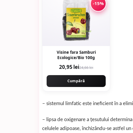
-15%
Visine fara Samburi
Ecologice/Bio 100g
20,95 lei
24,66 lei
Cumpără
– sistemul limfatic este ineficient în a elimi
– lipsa de oxigenare a ţesutului determina
celulele adipoase, închizându-se astfel un 