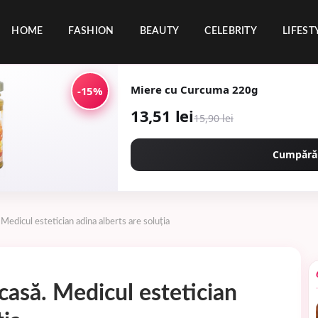
HOME
FASHION
BEAUTY
CELEBRITY
LIFEST
Miere cu Curcuma 220g
-15%
13,51 lei
15,90 lei
Cumpără
Medicul estetician adina alberts are soluția
casă. Medicul estetician