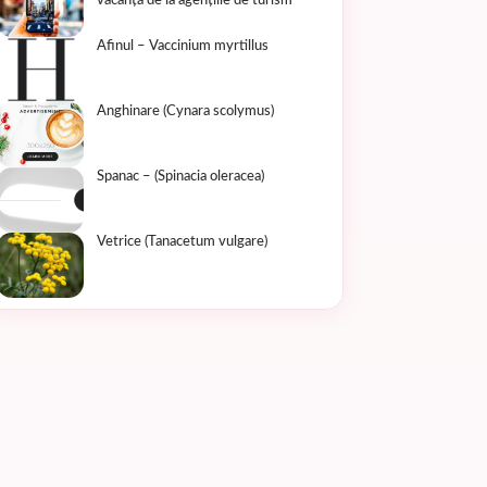
vacanță de la agențiile de turism
Afinul – Vaccinium myrtillus
Anghinare (Cynara scolymus)
Spanac – (Spinacia oleracea)
Vetrice (Tanacetum vulgare)