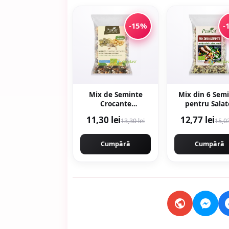
-15%
-
Mix de Seminte
Mix din 6 Sem
Crocante
pentru Salat
Ecologice/Bio 110g
Paine, Musl
11,30 lei
12,77 lei
13,30 lei
15,03
Ecologic/Bio 
Cumpără
Cumpără