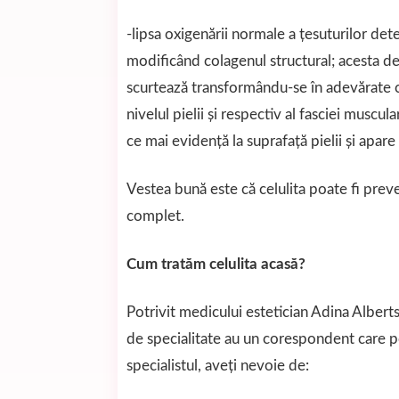
-lipsa oxigenării normale a ţesuturilor det
modificând colagenul structural; acesta de
scurtează transformându-se în adevărate co
nivelul pielii şi respectiv al fasciei muscu
ce mai evidenţă la suprafaţă pielii şi apare
Vestea bună este că celulita poate fi preven
complet.
Cum tratăm celulita acasă?
Potrivit medicului estetician Adina Alberts,
de specialitate au un corespondent care po
specialistul, aveţi nevoie de: