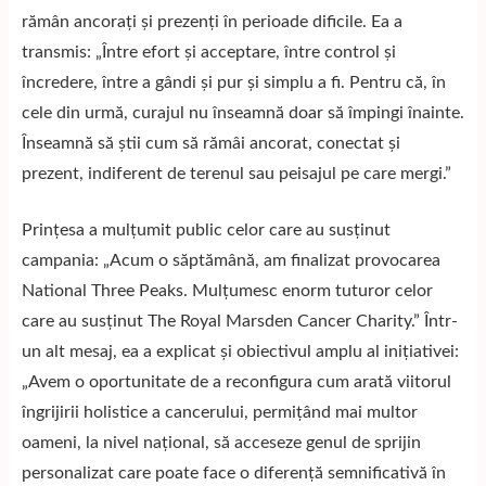
rămân ancorați și prezenți în perioade dificile. Ea a
transmis: „Între efort și acceptare, între control și
încredere, între a gândi și pur și simplu a fi. Pentru că, în
cele din urmă, curajul nu înseamnă doar să împingi înainte.
Înseamnă să știi cum să rămâi ancorat, conectat și
prezent, indiferent de terenul sau peisajul pe care mergi.”
Prințesa a mulțumit public celor care au susținut
campania: „Acum o săptămână, am finalizat provocarea
National Three Peaks. Mulțumesc enorm tuturor celor
care au susținut The Royal Marsden Cancer Charity.” Într-
un alt mesaj, ea a explicat și obiectivul amplu al inițiativei:
„Avem o oportunitate de a reconfigura cum arată viitorul
îngrijirii holistice a cancerului, permițând mai multor
oameni, la nivel național, să acceseze genul de sprijin
personalizat care poate face o diferență semnificativă în