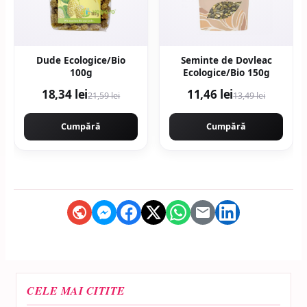
Dude Ecologice/Bio
Seminte de Dovleac
100g
Ecologice/Bio 150g
18,34 lei
11,46 lei
21,59 lei
13,49 lei
Cumpără
Cumpără
CELE MAI CITITE