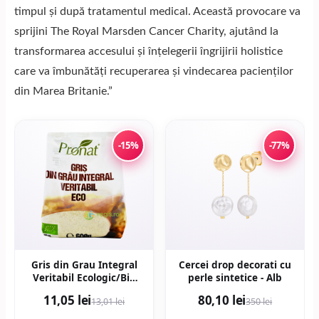
timpul și după tratamentul medical. Această provocare va
sprijini The Royal Marsden Cancer Charity, ajutând la
transformarea accesului și înțelegerii îngrijirii holistice
care va îmbunătăți recuperarea și vindecarea pacienților
din Marea Britanie.”
-15%
-77%
Gris din Grau Integral
Cercei drop decorati cu
Veritabil Ecologic/Bio
perle sintetice - Alb
600g
11,05 lei
80,10 lei
13,01 lei
350 lei