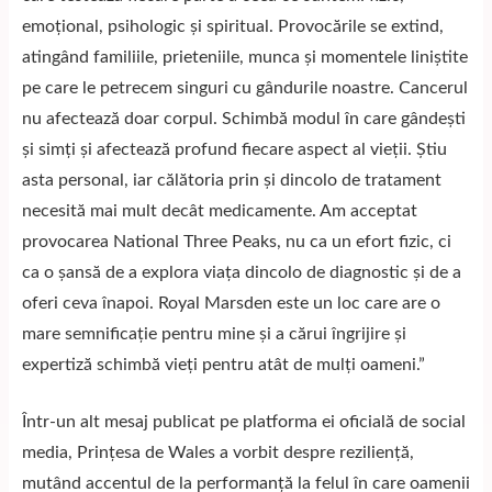
emoțional, psihologic și spiritual. Provocările se extind,
atingând familiile, prieteniile, munca și momentele liniștite
pe care le petrecem singuri cu gândurile noastre. Cancerul
nu afectează doar corpul. Schimbă modul în care gândești
și simți și afectează profund fiecare aspect al vieții. Știu
asta personal, iar călătoria prin și dincolo de tratament
necesită mai mult decât medicamente. Am acceptat
provocarea National Three Peaks, nu ca un efort fizic, ci
ca o șansă de a explora viața dincolo de diagnostic și de a
oferi ceva înapoi. Royal Marsden este un loc care are o
mare semnificație pentru mine și a cărui îngrijire și
expertiză schimbă vieți pentru atât de mulți oameni.”
Într-un alt mesaj publicat pe platforma ei oficială de social
media, Prințesa de Wales a vorbit despre reziliență,
mutând accentul de la performanță la felul în care oamenii