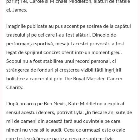
părinții ei, Carole și Michael Middleton, alături de fratele
ei, James.
Imaginile publicate au pus accent pe sosirea de la capătul
traseului și pe cei care i-au fost alături. Dincolo de
performanța sportivă, mesajul acestei provocări a fost
legat de sprijinul concret oferit într-un moment greu.
Scopul nu a fost stabilirea unui record personal, ci
strângerea de fonduri și creșterea vizibilității îngrijirii
holistice a cancerului prin The Royal Marsden Cancer
Charity.
După urcarea pe Ben Nevis, Kate Middleton a explicat
sensul acestui demers, potrivit
Lyla
: „În fiecare an, sute de
mii de oameni din această țară aud cuvintele pe care
nimeni nu vrea să le audă. Ceea ce urmează este o cale
care testează fiecare parte a ceea ce suntem: fizic,