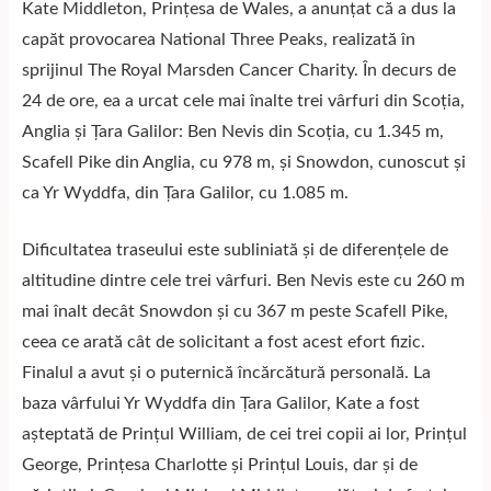
Kate Middleton, Prințesa de Wales, a anunțat că a dus la
capăt provocarea National Three Peaks, realizată în
sprijinul The Royal Marsden Cancer Charity. În decurs de
24 de ore, ea a urcat cele mai înalte trei vârfuri din Scoția,
Anglia și Țara Galilor: Ben Nevis din Scoția, cu 1.345 m,
Scafell Pike din Anglia, cu 978 m, și Snowdon, cunoscut și
ca Yr Wyddfa, din Țara Galilor, cu 1.085 m.
Dificultatea traseului este subliniată și de diferențele de
altitudine dintre cele trei vârfuri. Ben Nevis este cu 260 m
mai înalt decât Snowdon și cu 367 m peste Scafell Pike,
ceea ce arată cât de solicitant a fost acest efort fizic.
Finalul a avut și o puternică încărcătură personală. La
baza vârfului Yr Wyddfa din Țara Galilor, Kate a fost
așteptată de Prințul William, de cei trei copii ai lor, Prințul
George, Prințesa Charlotte și Prințul Louis, dar și de