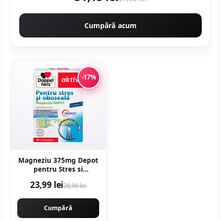
Cumpără acum
-17%
Magneziu 375mg Depot
pentru Stres si
Oboseala 30cpr
23,99 lei
28,90 lei
Cumpără