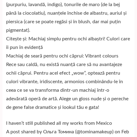
(purpuriu, lavandă, indigo), tonurile de maro (de la bej
până la ciocolatiu), nuanțele închise de albastru, auriul și
piersica (care se poate regăsi și în blush, dar mai puțin
pigmentat).
Citește și: Machiaj simplu pentru ochi albaștri! Culori care
îi pun în evidență
Machiaj de seară pentru ochi căprui: Vibrant colours
Rece sau caldă, nu există nuanță care să nu avantajeze
ochii căprui. Pentru acel efect „wow”, optează pentru
culori vibrante, iridiscente, armonios combinându-le în
ceea ce se va transforma dintr-un machiaj într-o
adevărată operă de artă. Alege un gloss nude și o pereche
de gene false dramatice și lookul tău e gata!
I haven’t still published all my works from Mexico
A post shared by Ольга Томина (@tominamakeup) on Feb