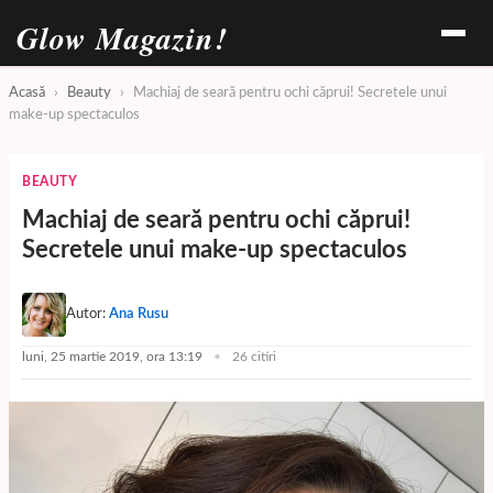
Glow Magazin!
Acasă
›
Beauty
›
Machiaj de seară pentru ochi căprui! Secretele unui
make-up spectaculos
BEAUTY
Machiaj de seară pentru ochi căprui!
Secretele unui make-up spectaculos
Autor:
Ana Rusu
luni, 25 martie 2019, ora 13:19
26 citiri