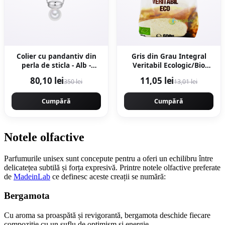
Colier cu pandantiv din
Gris din Grau Integral
perla de sticla - Alb -
Veritabil Ecologic/Bio
Alb/Argintiu
600g
80,10 lei
11,05 lei
350 lei
13,01 lei
Cumpără
Cumpără
Notele olfactive
Parfumurile unisex sunt concepute pentru a oferi un echilibru între
delicatețea subtilă și forța expresivă. Printre notele olfactive preferate
de
MadeinLab
ce definesc aceste creații se numără:
Bergamota
Cu aroma sa proaspătă și revigorantă, bergamota deschide fiecare
compoziție cu un suflu de optimism și energie.