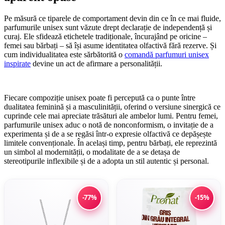
Pe măsură ce tiparele de comportament devin din ce în ce mai fluide,
parfumurile unisex sunt văzute drept declarație de independență și
curaj. Ele sfidează etichetele tradiționale, încurajând pe oricine –
femei sau bărbați – să își asume identitatea olfactivă fără rezerve. Și
cum individualitatea este sărbătorită o
comandă parfumuri unisex
inspirate
devine un act de afirmare a personalității.
Fiecare compoziție unisex poate fi percepută ca o punte între
dualitatea feminină și a masculinității, oferind o versiune sinergică ce
cuprinde cele mai apreciate trăsături ale ambelor lumi. Pentru femei,
parfumurile unisex aduc o notă de nonconformism, o invitație de a
experimenta și de a se regăsi într-o expresie olfactivă ce depășește
limitele convenționale. În același timp, pentru bărbați, ele reprezintă
un simbol al modernității, o modalitate de a se detașa de
stereotipurile inflexibile și de a adopta un stil autentic și personal.
-77%
-15%