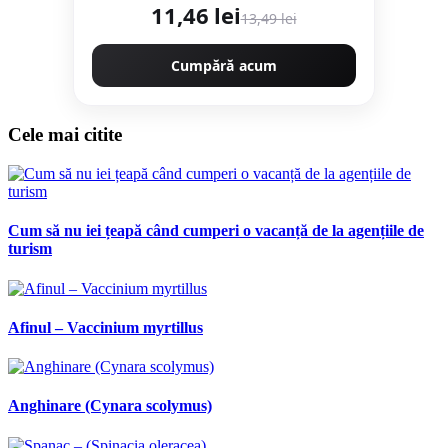
11,46 lei
13,49 lei
Cumpără acum
Cele mai citite
Cum să nu iei țeapă când cumperi o vacanță de la agențiile de
turism
Afinul – Vaccinium myrtillus
Anghinare (Cynara scolymus)