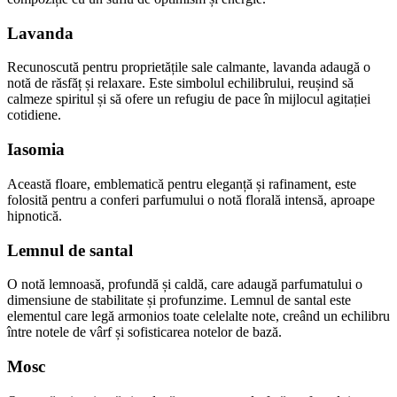
Lavanda
Recunoscută pentru proprietățile sale calmante, lavanda adaugă o
notă de răsfăț și relaxare. Este simbolul echilibrului, reușind să
calmeze spiritul și să ofere un refugiu de pace în mijlocul agitației
cotidiene.
Iasomia
Această floare, emblematică pentru eleganță și rafinament, este
folosită pentru a conferi parfumului o notă florală intensă, aproape
hipnotică.
Lemnul de santal
O notă lemnoasă, profundă și caldă, care adaugă parfumatului o
dimensiune de stabilitate și profunzime. Lemnul de santal este
elementul care legă armonios toate celelalte note, creând un echilibru
între notele de vârf și sofisticarea notelor de bază.
Mosc