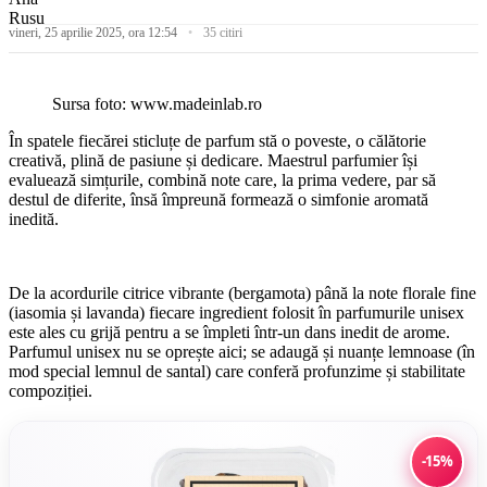
vineri, 25 aprilie 2025, ora 12:54
35 citiri
Sursa foto: www.madeinlab.ro
În spatele fiecărei sticluțe de parfum stă o poveste, o călătorie
creativă, plină de pasiune și dedicare. Maestrul parfumier își
evaluează simțurile, combină note care, la prima vedere, par să
destul de diferite, însă împreună formează o simfonie aromată
inedită.
De la acordurile citrice vibrante (bergamota) până la note florale fine
(iasomia și lavanda) fiecare ingredient folosit în parfumurile unisex
este ales cu grijă pentru a se împleti într-un dans inedit de arome.
Parfumul unisex nu se oprește aici; se adaugă și nuanțe lemnoase (în
mod special lemnul de santal) care conferă profunzime și stabilitate
compoziției.
-15%