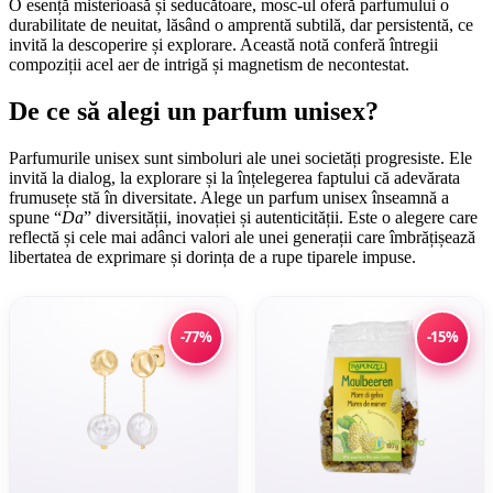
O esență misterioasă și seducătoare, mosc-ul oferă parfumului o
durabilitate de neuitat, lăsând o amprentă subtilă, dar persistentă, ce
invită la descoperire și explorare. Această notă conferă întregii
compoziții acel aer de intrigă și magnetism de necontestat.
De ce să alegi un parfum unisex?
Parfumurile unisex sunt simboluri ale unei societăți progresiste. Ele
invită la dialog, la explorare și la înțelegerea faptului că adevărata
frumusețe stă în diversitate. Alege un parfum unisex înseamnă a
spune “
Da
” diversității, inovației și autenticității. Este o alegere care
reflectă și cele mai adânci valori ale unei generații care îmbrățișează
libertatea de exprimare și dorința de a rupe tiparele impuse.
-77%
-15%