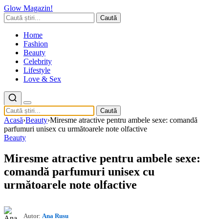
Glow Magazin!
Caută
Home
Fashion
Beauty
Celebrity
Lifestyle
Love & Sex
Caută
Acasă
›
Beauty
›
Miresme atractive pentru ambele sexe: comandă
parfumuri unisex cu următoarele note olfactive
Beauty
Miresme atractive pentru ambele sexe:
comandă parfumuri unisex cu
următoarele note olfactive
Autor:
Ana Rusu