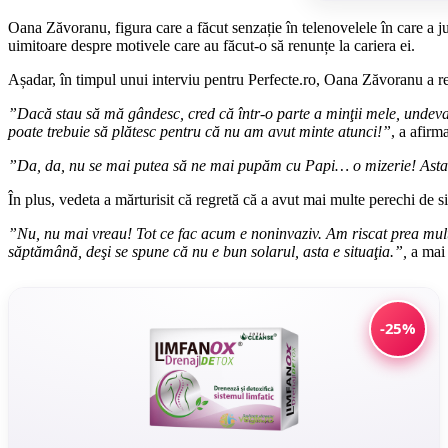
Oana Zăvoranu, figura care a făcut senzație în telenovelele în care a juc
uimitoare despre motivele care au făcut-o să renunțe la cariera ei.
Așadar, în timpul unui interviu pentru Perfecte.ro, Oana Zăvoranu a recu
”Dacă stau să mă gândesc, cred că într-o parte a minţii mele, undeva, 
poate trebuie să plătesc pentru că nu am avut minte atunci!”
, a afirm
”Da, da, nu se mai putea să ne mai pupăm cu Papi… o mizerie! Asta e, 
În plus, vedeta a mărturisit că regretă că a avut mai multe perechi de si
”Nu, nu mai vreau! Tot ce fac acum e noninvaziv. Am riscat prea mult
săptămână, deşi se spune că nu e bun solarul, asta e situaţia.”,
a mai 
-25%