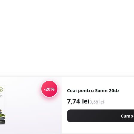
-20%
Ceai pentru Somn 20dz
7,74 lei
9,68 lei
Cump