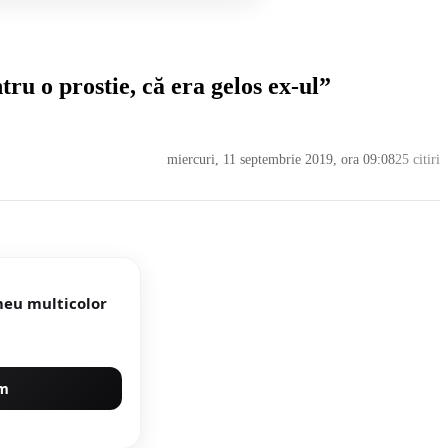
ru o prostie, că era gelos ex-ul”
miercuri, 11 septembrie 2019, ora 09:08
25 citiri
meu multicolor
um