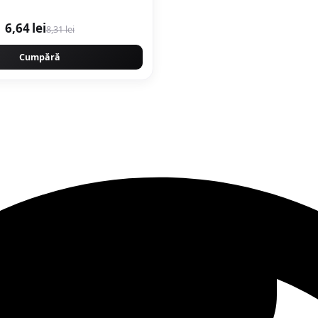
6,64 lei
8,31 lei
Cumpără