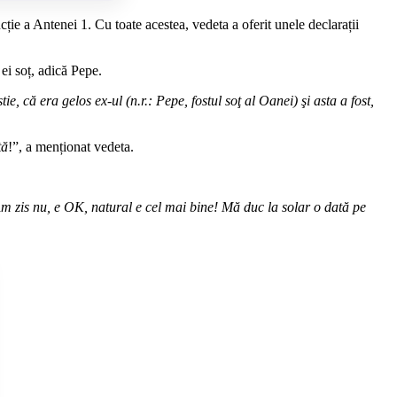
cție a Antenei 1. Cu toate acestea, vedeta a oferit unele declarații
ei soț, adică Pepe.
că era gelos ex-ul (n.r.: Pepe, fostul soţ al Oanei) şi asta a fost,
tă
!”, a menționat vedeta.
m zis nu, e OK, natural e cel mai bine! Mă duc la solar o dată pe