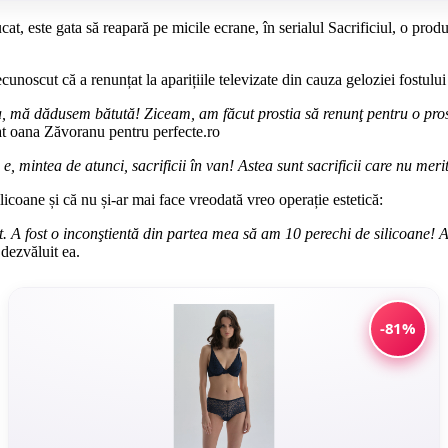
at, este gata să reapară pe micile ecrane, în serialul Sacrificiul, o produ
noscut că a renunțat la aparițiile televizate din cauza geloziei fostului 
mă dădusem bătută! Ziceam, am făcut prostia să renunţ pentru o prostie, 
at oana Zăvoranu pentru perfecte.ro
mintea de atunci, sacrificii în van! Astea sunt sacrificii care nu meri
licoane și că nu și-ar mai face vreodată vreo operație estetică:
. A fost o inconştientă din partea mea să am 10 perechi de silicoane! A
dezvăluit ea.
-81%