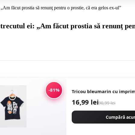
 „Am făcut prostia să renunţ pentru o prostie, că era gelos ex-ul”
recutul ei: „Am făcut prostia să renunţ pent
-81%
Tricou bleumarin cu impri
16,99 lei
90,99 lei
Cumpără ac