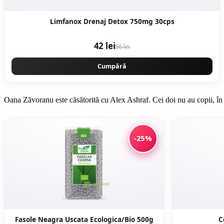
Limfanox Drenaj Detox 750mg 30cps
42 lei
56 lei
Cumpără
Oana Zăvoranu este căsătorită cu Alex Ashraf. Cei doi nu au copii, în 
-25%
Fasole Neagra Uscata Ecologica/Bio 500g
C