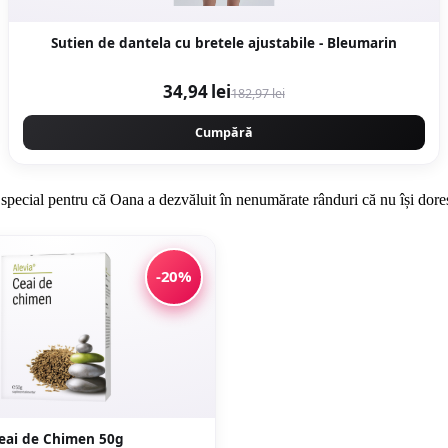
Sutien de dantela cu bretele ajustabile - Bleumarin
34,94 lei
182,97 lei
Cumpără
special pentru că Oana a dezvăluit în nenumărate rânduri că nu își doreș
-20%
eai de Chimen 50g