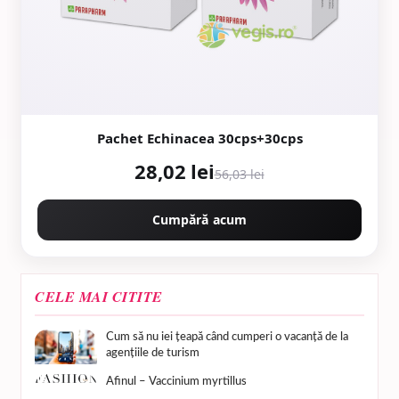
Pachet Echinacea 30cps+30cps
28,02 lei
56,03 lei
Cumpără acum
CELE MAI CITITE
Cum să nu iei țeapă când cumperi o vacanță de la
agențiile de turism
Afinul – Vaccinium myrtillus