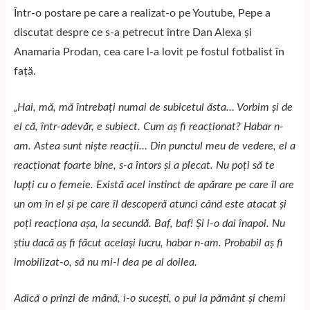
Într-o postare pe care a realizat-o pe Youtube, Pepe a
discutat despre ce s-a petrecut între Dan Alexa și
Anamaria Prodan, cea care l-a lovit pe fostul fotbalist în
față.
„Hai, mă, mă întrebaţi numai de subicetul ăsta… Vorbim şi de
el că, într-adevăr, e subiect. Cum aş fi reacţionat? Habar n-
am. Astea sunt nişte reacţii… Din punctul meu de vedere, el a
reacţionat foarte bine, s-a întors şi a plecat. Nu poţi să te
lupţi cu o femeie. Există acel instinct de apărare pe care îl are
un om în el şi pe care îl descoperă atunci când este atacat şi
poţi reacţiona aşa, la secundă. Baf, baf! Şi i-o dai înapoi. Nu
ştiu dacă aş fi făcut acelaşi lucru, habar n-am. Probabil aş fi
imobilizat-o, să nu mi-l dea pe al doilea.
Adică o prinzi de mână, i-o suceşti, o pui la pământ şi chemi