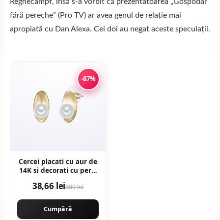
Reghecampf, însă s-a vorbit că prezentatoarea „Gospodar
fără pereche” (Pro TV) ar avea genul de relație mai
apropiată cu Dan Alexa. Cei doi au negat aceste speculații.
-87%
Cercei placati cu aur de
14K si decorati cu perle
- Auriu
38,66 lei
300 lei
Cumpără