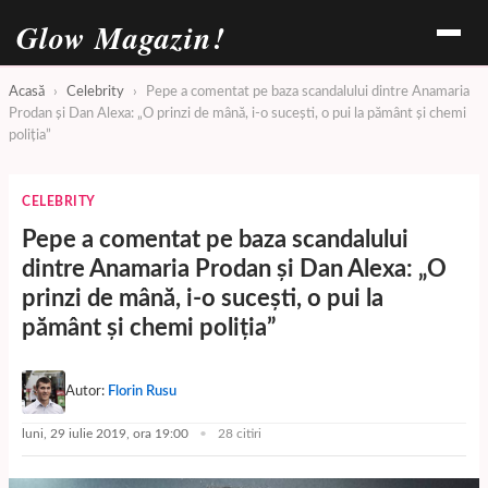
Glow Magazin!
Acasă
›
Celebrity
›
Pepe a comentat pe baza scandalului dintre Anamaria
Prodan și Dan Alexa: „O prinzi de mână, i-o suceşti, o pui la pământ şi chemi
poliţia”
CELEBRITY
Pepe a comentat pe baza scandalului
dintre Anamaria Prodan și Dan Alexa: „O
prinzi de mână, i-o suceşti, o pui la
pământ şi chemi poliţia”
Autor:
Florin Rusu
luni, 29 iulie 2019, ora 19:00
28 citiri