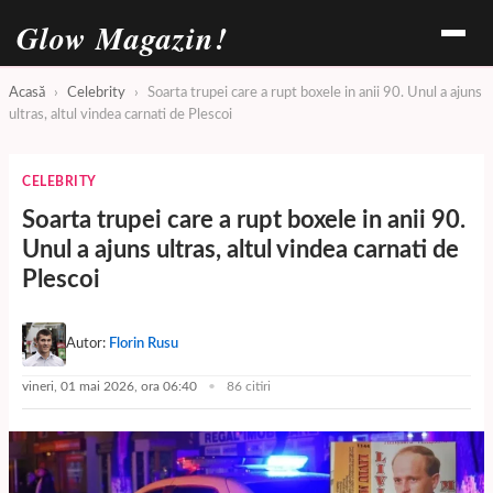
Glow Magazin!
Acasă
›
Celebrity
›
Soarta trupei care a rupt boxele in anii 90. Unul a ajuns
ultras, altul vindea carnati de Plescoi
CELEBRITY
Soarta trupei care a rupt boxele in anii 90.
Unul a ajuns ultras, altul vindea carnati de
Plescoi
Autor:
Florin Rusu
vineri, 01 mai 2026, ora 06:40
86 citiri