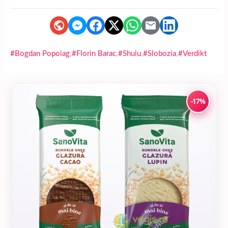
,
,
,
,
#Bogdan Popoiag
#Florin Barac
#Shuiu
#Slobozia
#Verdikt
-17%