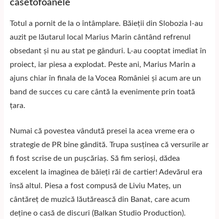
casetofoanele
Totul a pornit de la o întâmplare. Băieții din Slobozia l-au
auzit pe lăutarul local Marius Marin cântând refrenul
obsedant și nu au stat pe gânduri. L-au cooptat imediat în
proiect, iar piesa a explodat. Peste ani, Marius Marin a
ajuns chiar în finala de la Vocea României și acum are un
band de succes cu care cântă la evenimente prin toată
țara.
Numai că povestea vândută presei la acea vreme era o
strategie de PR bine gândită. Trupa susținea că versurile ar
fi fost scrise de un pușcăriaș. Să fim serioși, dădea
excelent la imaginea de băieți răi de cartier! Adevărul era
însă altul. Piesa a fost compusă de Liviu Mateș, un
cântăreț de muzică lăutărească din Banat, care acum
deține o casă de discuri (Balkan Studio Production).