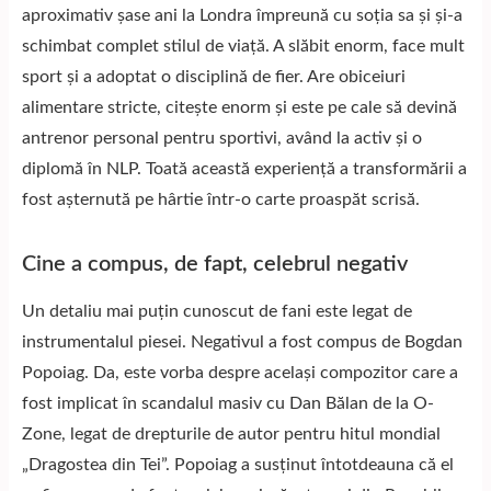
aproximativ șase ani la Londra împreună cu soția sa și și-a
schimbat complet stilul de viață. A slăbit enorm, face mult
sport și a adoptat o disciplină de fier. Are obiceiuri
alimentare stricte, citește enorm și este pe cale să devină
antrenor personal pentru sportivi, având la activ și o
diplomă în NLP. Toată această experiență a transformării a
fost așternută pe hârtie într-o carte proaspăt scrisă.
Cine a compus, de fapt, celebrul negativ
Un detaliu mai puțin cunoscut de fani este legat de
instrumentalul piesei. Negativul a fost compus de Bogdan
Popoiag. Da, este vorba despre același compozitor care a
fost implicat în scandalul masiv cu Dan Bălan de la O-
Zone, legat de drepturile de autor pentru hitul mondial
„Dragostea din Tei”. Popoiag a susținut întotdeauna că el