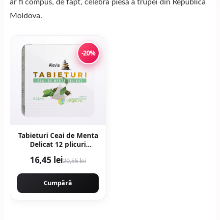
ar fi compus, de fapt, celebra piesă a trupei din Republica
Moldova.
-20%
Tabieturi Ceai de Menta
Delicat 12 plicuri
piramida
16,45 lei
20,55 lei
Cumpără