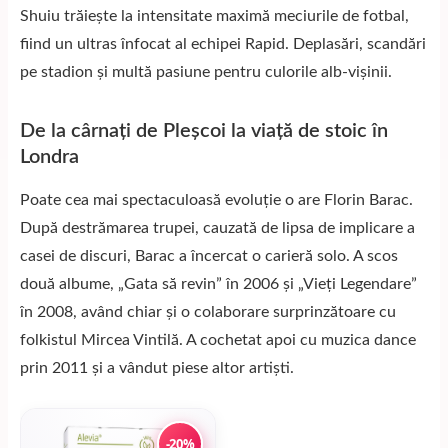
Shuiu trăiește la intensitate maximă meciurile de fotbal,
fiind un ultras înfocat al echipei Rapid. Deplasări, scandări
pe stadion și multă pasiune pentru culorile alb-vișinii.
De la cârnați de Pleșcoi la viață de stoic în
Londra
Poate cea mai spectaculoasă evoluție o are Florin Barac.
După destrămarea trupei, cauzată de lipsa de implicare a
casei de discuri, Barac a încercat o carieră solo. A scos
două albume, „Gata să revin” în 2006 și „Vieți Legendare”
în 2008, având chiar și o colaborare surprinzătoare cu
folkistul Mircea Vintilă. A cochetat apoi cu muzica dance
prin 2011 și a vândut piese altor artiști.
-20%