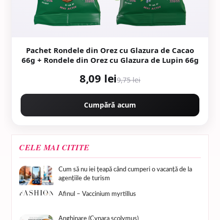
Pachet Rondele din Orez cu Glazura de Cacao
66g + Rondele din Orez cu Glazura de Lupin 66g
8,09 lei
9,75 lei
Cumpără acum
CELE MAI CITITE
Cum să nu iei țeapă când cumperi o vacanță de la
agențiile de turism
Afinul – Vaccinium myrtillus
Anghinare (Cynara scolymus)