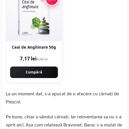
Ceai de Anghinare 50g
7,17 lei
8,96 lei
Cumpără
La un moment dat, s-a apucat de o afacere cu cârnați de
Pleșcoi.
Pe bune, chiar a vândut cârnați. Iar reinventarea sa nu s-a
oprit aici. Așa cum relatează
Bravonet
, Barac s-a mutat de