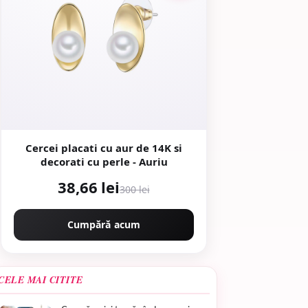
Cercei placati cu aur de 14K si
decorati cu perle - Auriu
38,66 lei
300 lei
Cumpără acum
CELE MAI CITITE