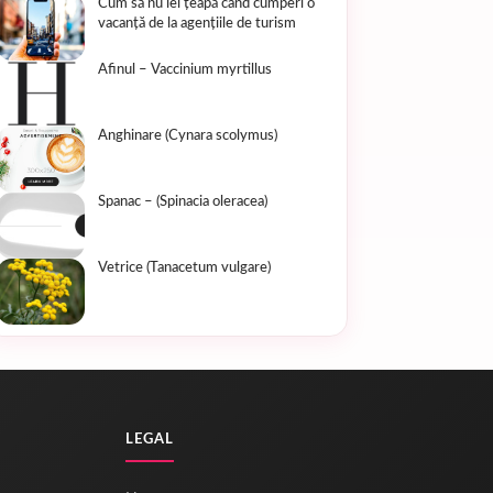
Cum să nu iei țeapă când cumperi o
vacanță de la agențiile de turism
Afinul – Vaccinium myrtillus
Anghinare (Cynara scolymus)
Spanac – (Spinacia oleracea)
Vetrice (Tanacetum vulgare)
LEGAL