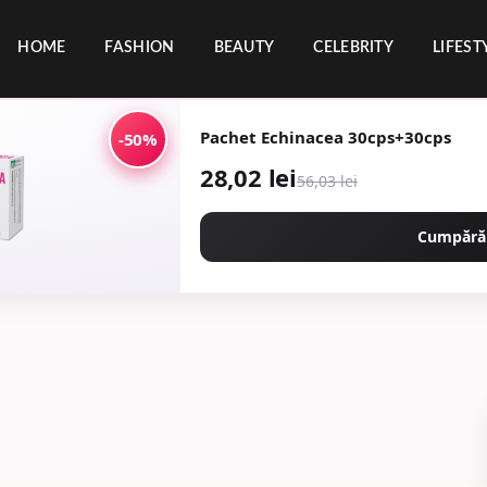
HOME
FASHION
BEAUTY
CELEBRITY
LIFEST
Pachet Echinacea 30cps+30cps
-50%
28,02 lei
56,03 lei
Cumpără