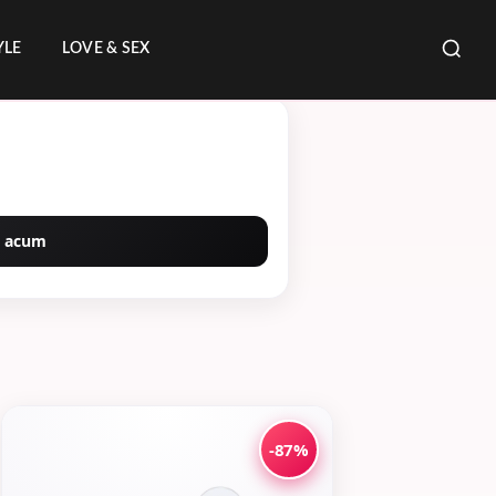
YLE
LOVE & SEX
 acum
-87%