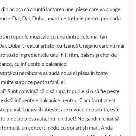
in an așa că anunță lansarea unei piese care va ajunge
ganu – Dai, Dai, Dubai, exact ce trebuie pentru perioada
 în topurile muzicale cu una dintre cele mai tari
Dai, Dubai”, feat.ul artistei cu Tzancă Uraganu care nu mai
e toate ingredientele unui hit: ritm, balans și chef de
-dance, cu influențele balcanice!
eaptă cu nerăbdare să audă noua ei piesă în toate
 multe surprize pentru fanii ei.
i”. Sunt convinsă că o să rupă topurile și o să fie peste
e există influențele balcanice pentru că am făcut acest
ste pe val. Lumea îl iubește, are o voce deosebită, este
arte bine pe piesa asta, într-un duet! Ne gândim chiar să
 formulă, un concert inedit cu doi artiști mari, Anda