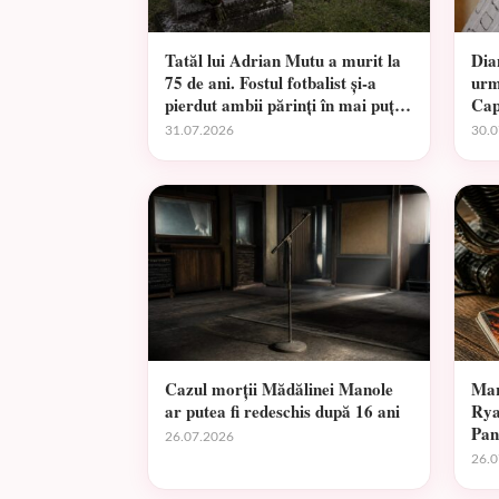
Tatăl lui Adrian Mutu a murit la
Dia
75 de ani. Fostul fotbalist și-a
urm
pierdut ambii părinți în mai puțin
Cap
de un an
31.07.2026
30.0
Cazul morții Mădălinei Manole
Mar
ar putea fi redeschis după 16 ani
Rya
Pan
26.07.2026
26.0