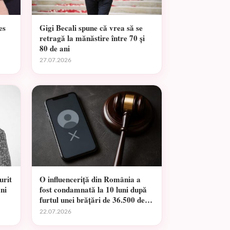
es
Gigi Becali spune că vrea să se
retragă la mănăstire între 70 și
80 de ani
27.07.2026
urit
O influenceriță din România a
ani
fost condamnată la 10 luni după
furtul unei brățări de 36.500 de
euro
22.07.2026