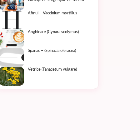
vacanță de la agențiile de turism
Afinul – Vaccinium myrtillus
Anghinare (Cynara scolymus)
Spanac – (Spinacia oleracea)
Vetrice (Tanacetum vulgare)