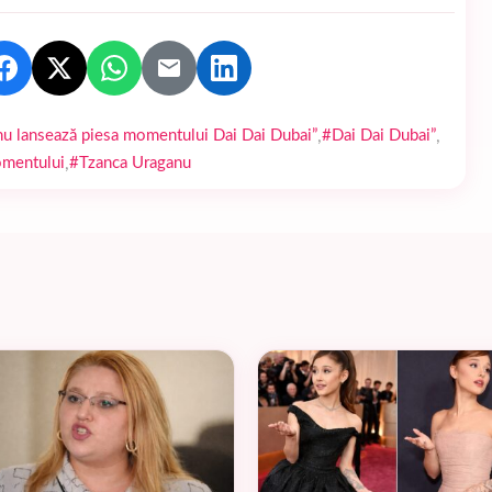
,
,
u lansează piesa momentului Dai Dai Dubai”
#Dai Dai Dubai”
,
omentului
#Tzanca Uraganu