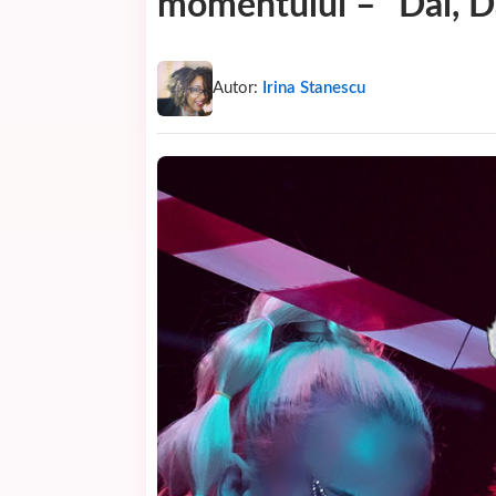
momentului – “Dai, Da
Autor:
Irina Stanescu