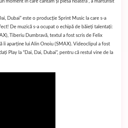
un moment în care cântăm și piesa noastră”, a mărturisit
i, Dubai” este o producție Sprint Music la care s-a
fect! De muzică s-a ocupat o echipă de băieți talentați:
X), Tiberiu Dumbravă, textul a fost scris de Felix
ă îi aparține lui Alin Onoiu (SMAX). Videoclipul a fost
ți Play la “Dai, Dai, Dubai”, pentru că restul vine de la