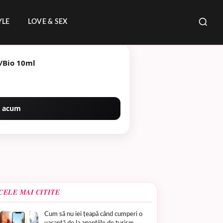
YLE
LOVE & SEX
c/Bio 10ml
 acum
CELE MAI CITITE
Cum să nu iei țeapă când cumperi o