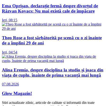
Ema Oprișan, declarație fermă despre divorțul de
Răzvan Kovacs: Nu mai există cale de împăcare
Ieri, 08:15
Theo Rose a fost sărbătorită pe scenă cu o zi înainte
de a împlini 29 de ani
Ieri, 04:54
Alina Eremia, despre disciplina la studio și joaca din
viața de cuplu, înainte de prima vacanță mai lungă
07.08.2026
Glow Magazin!
Stiri actualizate zilnic, articole de calitate si informatii din toate