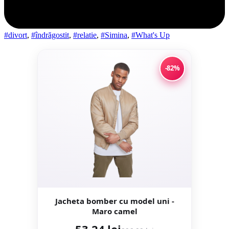
#divort
,
#îndrăgostit
,
#relatie
,
#Simina
,
#What's Up
-82%
Jacheta bomber cu model uni -
Maro camel
53,24 lei