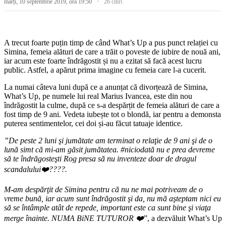
marți, 10 septembrie 2019, ora 19:50
26 citiri
A trecut foarte puțin timp de când What’s Up a pus punct relației cu
Simina, femeia alături de care a trăit o poveste de iubire de nouă ani,
iar acum este foarte îndrăgostit și nu a ezitat să facă acest lucru
public. Astfel, a apărut prima imagine cu femeia care l-a cucerit.
La numai câteva luni după ce a anunțat că divorțează de Simina,
What’s Up, pe numele lui real Marius Ivancea, este din nou
îndrăgostit la culme, după ce s-a despărțit de femeia alături de care a
fost timp de 9 ani. Vedeta iubește tot o blondă, iar pentru a demonsta
puterea sentimentelor, cei doi și-au făcut tatuaje identice.
”De peste 2 luni şi jumătate am terminat o relaţie de 9 ani şi de o
lună simt că mi-am găsit jumătatea. #niciodată nu e prea devreme
să te îndrăgosteşti Rog presa să nu inventeze doar de dragul
scandalului❤️????.
M-am despărţit de Simina pentru că nu ne mai potriveam de o
vreme bună, iar acum sunt îndrăgostit şi da, nu mă aşteptam nici eu
să se întâmple atât de repede, important este ca sunt bine şi viaţa
merge înainte. NUMA BiNE TUTUROR ❤️
”, a dezvăluit What’s Up