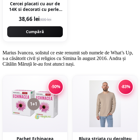
Cercei placati cu aur de
14K si decorati cu perle -
Auriu
38,66 lei
300 lei
Cumpără
Marius Ivancea, solistul ce este renumit sub numele de What’s Up,
s-a căsătorit civil și religios cu Simina în august 2016. Andra și
Cătălin Măruță le-au fost atunci nași.
-50%
-83%
Pachet Echinacea
Bluza striata cu decolteu