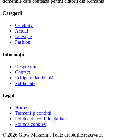
domeniile care conteaza pentru cititorii din Romania.
Categorii
Celebrity
Actual
Lifestyle
Fashion
Informații
Despre noi
Contact
Echipa redacțională
Publicitate
Legal
Home
Termeni și condiții
Politica de confidențialitate
Politica cookies
© 2026 Glow Magazin!. Toate drepturile rezervate.