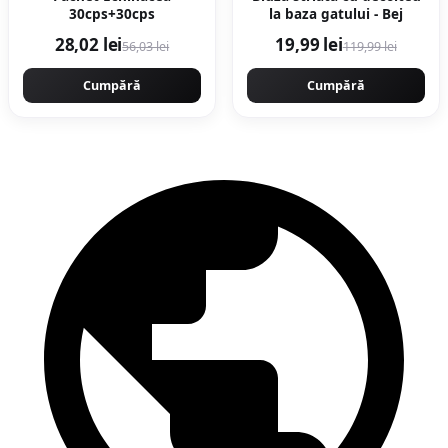
30cps+30cps
la baza gatului - Bej
28,02 lei
19,99 lei
56,03 lei
119,99 lei
Cumpără
Cumpără