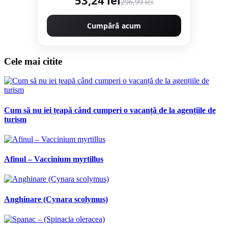
296,99 lei
Cumpără acum
Cele mai citite
Cum să nu iei țeapă când cumperi o vacanță de la agențiile de
turism
Afinul – Vaccinium myrtillus
Anghinare (Cynara scolymus)