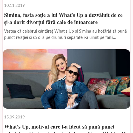
10.11.2019
Simina, fosta soție a lui What’s Up a dezvăluit de ce
și-a dorit divorțul fără cale de întoarcere
Vestea că celebrul cântăreț What's Up și Simina au hotărât să pună
punct relației și să o ia pe drumuri separate i-a uimit pe fanii...
15.09.2019
What’s Up, motivul care l-a făcut să pună punct