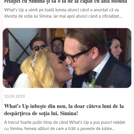
relației cu Simina și să o ia de la capăt cu altă blondă
What’s Up a uimit pe toată lumea atunci când a anunțat că va
divorța de soția lui Simina, iar mai apoi atunci când a oficializat...
10.09.2019
What’s Up iubește din nou, la doar câteva luni de la
despărțirea de soția lui, Simina!
A trecut foarte puțin timp de când What's Up a pus punct relației
cu Simina, femeia alături de care a trăit o poveste de iubire...