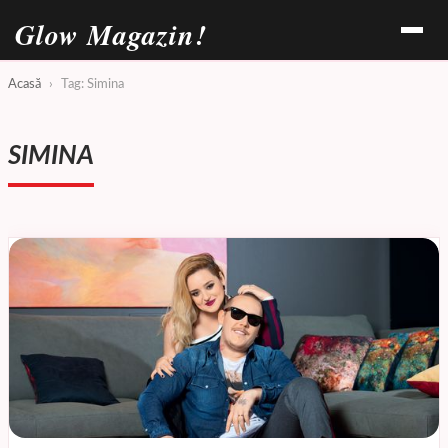
Glow Magazin!
Acasă
›
Tag: Simina
SIMINA