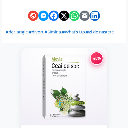
,
,
,
,
#declarație
#divort
#Simina
#What's Up
#zi de naștere
-20%