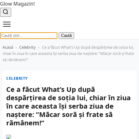
Glow Magazin!
Caută
Acasă
›
Celebrity
›
Ce a făcut What’s Up după despărțirea de soția lui,
chiar în ziua în care aceasta își serba ziua de naștere: ”Măcar soră şi frate
să rămânem!”
CELEBRITY
Ce a făcut What’s Up după
despărțirea de soția lui, chiar în ziua
în care aceasta își serba ziua de
naștere: ”Măcar soră şi frate să
rămânem!”