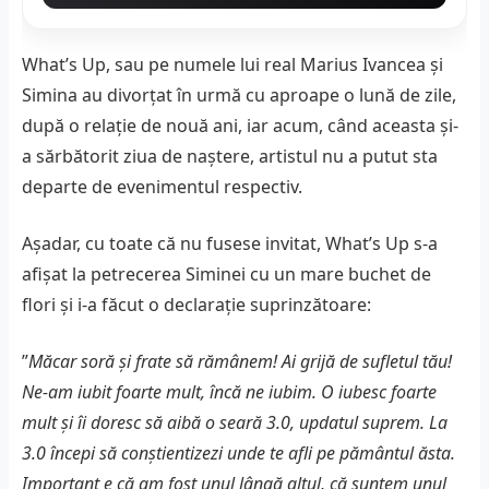
What’s Up, sau pe numele lui real Marius Ivancea și
Simina au divorțat în urmă cu aproape o lună de zile,
după o relație de nouă ani, iar acum, când aceasta și-
a sărbătorit ziua de naștere, artistul nu a putut sta
departe de evenimentul respectiv.
Așadar, cu toate că nu fusese invitat, What’s Up s-a
afișat la petrecerea Siminei cu un mare buchet de
flori și i-a făcut o declarație suprinzătoare:
”
Măcar soră şi frate să rămânem! Ai grijă de sufletul tău!
Ne-am iubit foarte mult, încă ne iubim. O iubesc foarte
mult şi îi doresc să aibă o seară 3.0, updatul suprem. La
3.0 începi să conştientizezi unde te afli pe pământul ăsta.
Important e că am fost unul lângă altul, că suntem unul