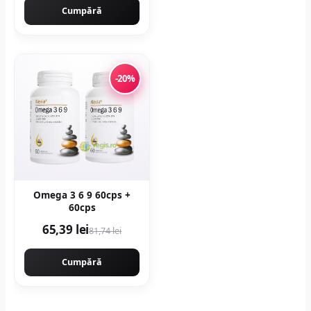
Cumpără
-20%
Omega 3 6 9 60cps +
60cps
65,39 lei
81,74 lei
Cumpără