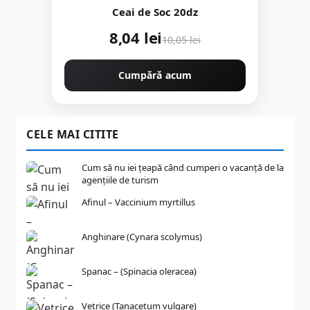
Ceai de Soc 20dz
8,04 lei
10,05 lei
Cumpără acum
CELE MAI CITITE
Cum să nu iei țeapă când cumperi o vacanță de la
agențiile de turism
Afinul – Vaccinium myrtillus
Anghinare (Cynara scolymus)
Spanac – (Spinacia oleracea)
Vetrice (Tanacetum vulgare)