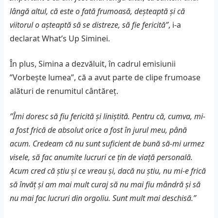
lângă altul, că este o fată frumoasă, deşteaptă şi că
viitorul o aşteaptă să se distreze, să fie fericită”
, i-a
declarat What’s Up Siminei.
În plus, Simina a dezvăluit, în cadrul emisiunii
”Vorbeşte lumea”, că a avut parte de clipe frumoase
alături de renumitul cântăreț.
”Îmi doresc să fiu fericită şi liniştită. Pentru că, cumva, mi-
a fost frică de absolut orice a fost în jurul meu, până
acum. Credeam că nu sunt suficient de bună să-mi urmez
visele, să fac anumite lucruri ce ţin de viaţă personală.
Acum cred că ştiu şi ce vreau şi, dacă nu ştiu, nu mi-e frică
să învăţ şi am mai mult curaj să nu mai fiu mândră şi să
nu mai fac lucruri din orgoliu. Sunt mult mai deschisă.”