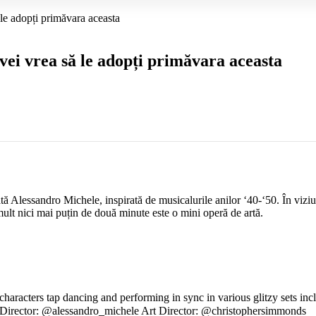
 le adopți primăvara aceasta
 vei vrea să le adopți primăvara aceasta
lessandro Michele, inspirată de musicalurile anilor ‘40-‘50. În viziun
 mult nici mai puțin de două minute este o mini operă de artă.
aracters tap dancing and performing in sync in various glitzy sets incl
eative Director: @alessandro_michele Art Director: @christoph