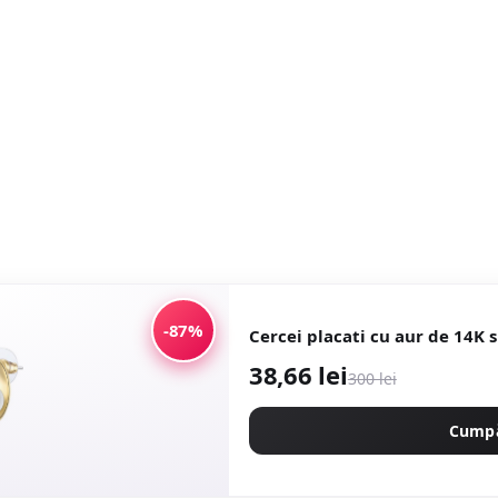
-87%
Cercei placati cu aur de 14K s
38,66 lei
300 lei
Cump