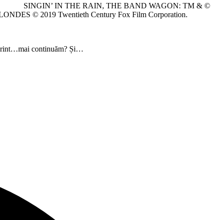
⠀ ⠀⠀⠀⠀⠀⠀⠀⠀⠀ SINGIN’ IN THE RAIN, THE BAND WAGON: TM & ©
LONDES © 2019 Twentieth Century Fox Film Corporation.
al print…mai continuăm? Și…