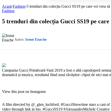
Acasă
›
Fashion
›
5 trenduri din colecția Gucci SS19 pe care vei vrea să
Fashion
5 trenduri din colecția Gucci SS19 pe care
Autor:
Ionut Enache
Campania Gucci Primăvară-Vară 2019 a fost o altă capodoperă semnată A
dramatică și muzica, rezultatul fiind unul răvășitor: clipul de nici mai
View this post on Instagram
A film directed by @_glen_luchford, #GucciShowtime stars a cast of ch
video through link in bio. #GucciSS19 #AlessandroMichele Cr