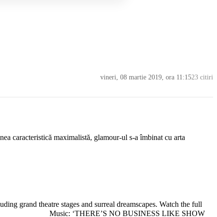
vineri, 08 martie 2019, ora 11:15
23 citiri
ea caracteristică maximalistă, glamour-ul s-a îmbinat cu arta
uding grand theatre stages and surreal dreamscapes. Watch the full
ersimmonds ⠀⠀⠀⠀⠀⠀⠀⠀⠀ Music: ‘THERE’S NO BUSINESS LIKE SHOW