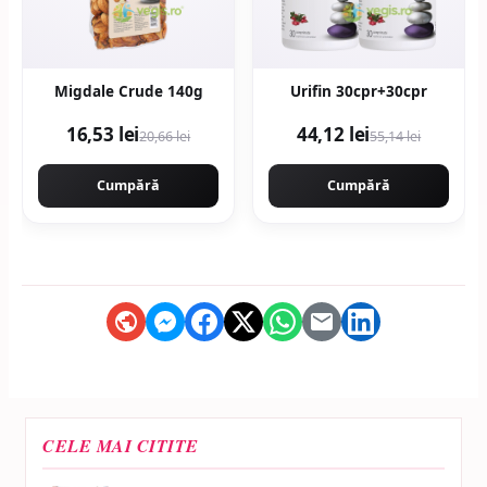
Migdale Crude 140g
Urifin 30cpr+30cpr
16,53 lei
44,12 lei
20,66 lei
55,14 lei
Cumpără
Cumpără
CELE MAI CITITE