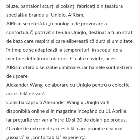
bluze, pantaloni scurți și colanți fabricați din țesătura
specială a brandului Uniqlo, AIRism.
AIRism se referă la „tehnologia de provocare a
confortului”, potrivit site-ului Uniqlo, destinat a fi un strat
de bază care respiră și care eliberează căldură și umiditate,
în timp ce se adaptează la temperaturi, în scopul de a
menține deținătorul răcoros. Cu alte cuvinte, acest
AIRism oferă o senzație uimitoare, iar hainele sunt extrem
de ușoare.
Alexander Wang, colaborare cu Uniqlo pentru o colecție
accesibilă de vară
Colecția capsulă Alexander Wang x Uniqlo va fi
disponibilă online și în magazine începând cu 11 Aprilie,
iar prețurile vor varia între 10 și 30 de dolari pe produs.
O colecție extrem de accesibilă, care promite cea mai
„ușoară” și „confortabilă” experiență.