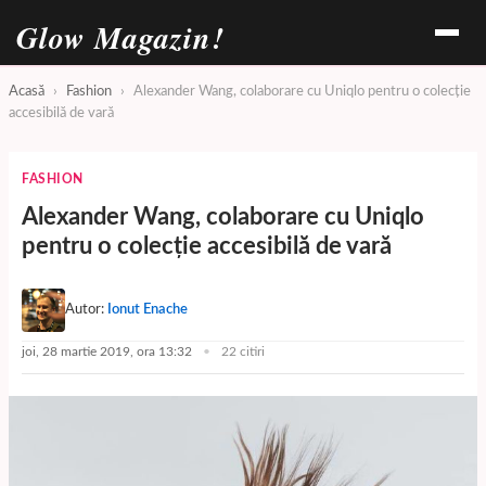
Glow Magazin!
Acasă
›
Fashion
›
Alexander Wang, colaborare cu Uniqlo pentru o colecție
accesibilă de vară
FASHION
Alexander Wang, colaborare cu Uniqlo
pentru o colecție accesibilă de vară
Autor:
Ionut Enache
joi, 28 martie 2019, ora 13:32
22 citiri