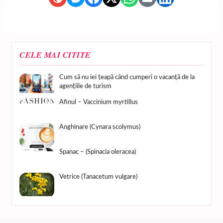
CELE MAI CITITE
Cum să nu iei țeapă când cumperi o vacanță de la
agențiile de turism
Afinul – Vaccinium myrtillus
Anghinare (Cynara scolymus)
Spanac – (Spinacia oleracea)
Vetrice (Tanacetum vulgare)