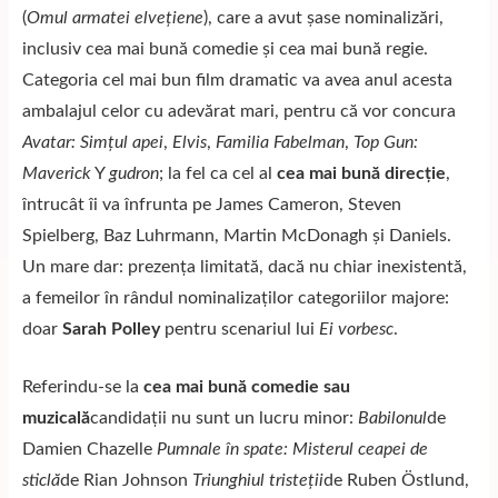
(
Omul armatei elvețiene
), care a avut șase nominalizări,
inclusiv cea mai bună comedie și cea mai bună regie.
Categoria cel mai bun film dramatic va avea anul acesta
ambalajul celor cu adevărat mari, pentru că vor concura
Avatar: Simțul apei
,
Elvis
,
Familia Fabelman
,
Top Gun:
Maverick
Y
gudron
; la fel ca cel al
cea mai bună direcție
,
întrucât îi va înfrunta pe James Cameron, Steven
Spielberg, Baz Luhrmann, Martin McDonagh și Daniels.
Un mare dar: prezența limitată, dacă nu chiar inexistentă,
a femeilor în rândul nominalizaților categoriilor majore:
doar
Sarah Polley
pentru scenariul lui
Ei vorbesc
.
Referindu-se la
cea mai bună comedie sau
muzicală
candidații nu sunt un lucru minor:
Babilonul
de
Damien Chazelle
Pumnale în spate: Misterul ceapei de
sticlă
de Rian Johnson
Triunghiul tristeții
de Ruben Östlund,