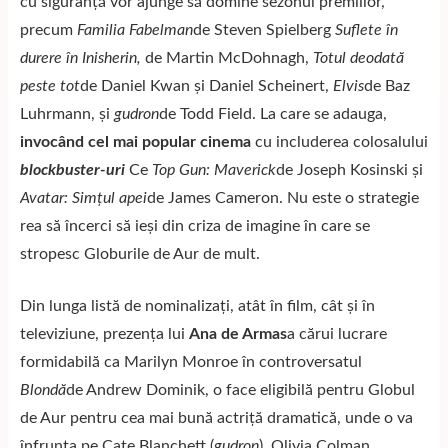
cu siguranță vor ajunge să domine sezonul premiilor,
precum
Familia Fabelman
de Steven Spielberg
Suflete în
durere în Inisherin,
de Martin McDohnagh,
Totul deodată
peste tot
de Daniel Kwan și Daniel Scheinert,
Elvis
de Baz
Luhrmann, și
gudron
de Todd Field. La care se adauga,
invocând cel mai popular cinema
cu includerea colosalului
blockbuster-uri
Ce
Top Gun: Maverick
de Joseph Kosinski și
Avatar: Simțul apei
de James Cameron. Nu este o strategie
rea să încerci să ieși din criza de imagine în care se
stropesc Globurile de Aur de mult.
Din lunga listă de nominalizați, atât în ​​film, cât și în
televiziune, prezența lui
Ana de Armas
a cărui lucrare
formidabilă ca Marilyn Monroe în controversatul
Blondă
de Andrew Dominik, o face eligibilă pentru Globul
de Aur pentru cea mai bună actriță dramatică, unde o va
înfrunta pe Cate Blanchett (
gudron
), Olivia Colman