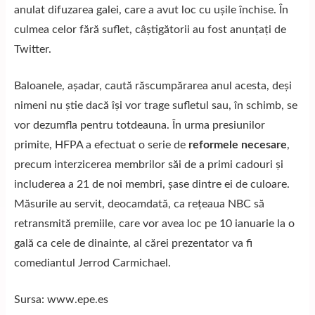
anulat difuzarea galei, care a avut loc cu ușile închise. În
culmea celor fără suflet, câștigătorii au fost anunțați de
Twitter.
Baloanele, așadar, caută răscumpărarea anul acesta, deși
nimeni nu știe dacă își vor trage sufletul sau, în schimb, se
vor dezumfla pentru totdeauna. În urma presiunilor
primite, HFPA a efectuat o serie de
reformele necesare
,
precum interzicerea membrilor săi de a primi cadouri și
includerea a 21 de noi membri, șase dintre ei de culoare.
Măsurile au servit, deocamdată, ca rețeaua NBC să
retransmită premiile, care vor avea loc pe 10 ianuarie la o
gală ca cele de dinainte, al cărei prezentator va fi
comediantul Jerrod Carmichael.
Sursa: www.epe.es