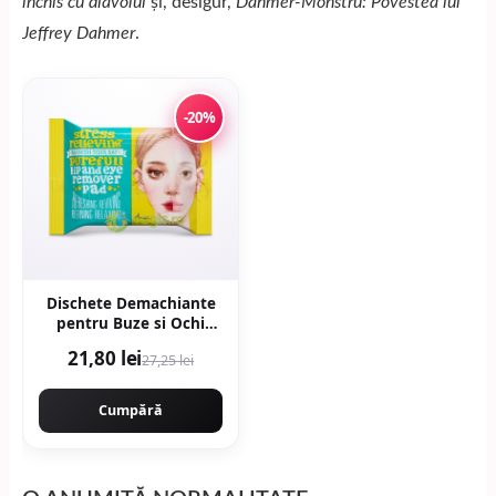
închis cu diavolul
și, desigur,
Dahmer-Monstru: Povestea lui
Jeffrey Dahmer
.
-20%
Dischete Demachiante
pentru Buze si Ochi
Stress Relieving Purefull
21,80 lei
27,25 lei
30buc
Cumpără