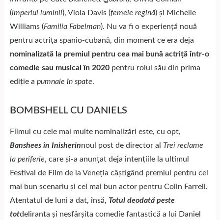
(
imperiul luminii
), Viola Davis (
femeie regină
) și Michelle
Williams (
Familia Fabelman
). Nu va fi o experiență nouă
pentru actrița spanio-cubană, din moment ce era deja
nominalizată la premiul pentru cea mai bună actriță într-o
comedie sau musical în 2020
pentru rolul său din prima
ediție a
pumnale în spate
.
BOMBSHELL CU DANIELS
Filmul cu cele mai multe nominalizări este, cu opt,
Banshees în Inisherin
noul post de director al
Trei reclame
la periferie
, care și-a anunțat deja intențiile la ultimul
Festival de Film de la Veneția câștigând premiul pentru cel
mai bun scenariu și cel mai bun actor pentru Colin Farrell.
Atentatul de luni a dat, însă,
Totul deodată peste
tot
deliranta și nesfârșita comedie fantastică a lui Daniel