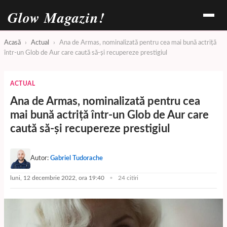
Glow Magazin!
Acasă
›
Actual
›
Ana de Armas, nominalizată pentru cea mai bună actriță
într-un Glob de Aur care caută să-și recupereze prestigiul
ACTUAL
Ana de Armas, nominalizată pentru cea
mai bună actriță într-un Glob de Aur care
caută să-și recupereze prestigiul
Autor:
Gabriel Tudorache
luni, 12 decembrie 2022, ora 19:40
24 citiri