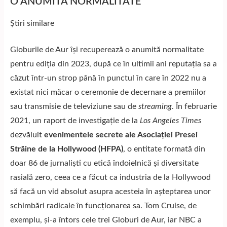
O ANUMITĂ NORMALITATE
Știri similare
Globurile de Aur își recuperează o anumită normalitate
pentru ediția din 2023, după ce în ultimii ani reputația sa a
căzut într-un strop până în punctul în care în 2022 nu a
existat nici măcar o ceremonie de decernare a premiilor
sau transmisie de televiziune sau de
streaming
. În februarie
2021, un raport de investigație de la
Los Angeles Times
dezvăluit
evenimentele secrete ale Asociației Presei
Străine de la Hollywood (HFPA)
, o entitate formată din
doar 86 de jurnalişti cu etică îndoielnică şi diversitate
rasială zero, ceea ce a făcut ca industria de la Hollywood
să facă un vid absolut asupra acesteia în aşteptarea unor
schimbări radicale în funcţionarea sa. Tom Cruise, de
exemplu, și-a întors cele trei Globuri de Aur, iar NBC a