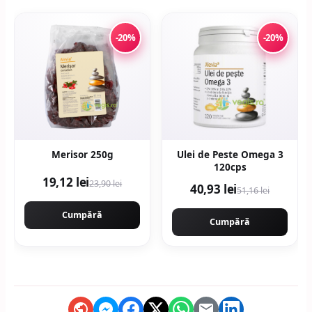
-20%
-20%
Merisor 250g
Ulei de Peste Omega 3
120cps
19,12 lei
23,90 lei
40,93 lei
51,16 lei
Cumpără
Cumpără