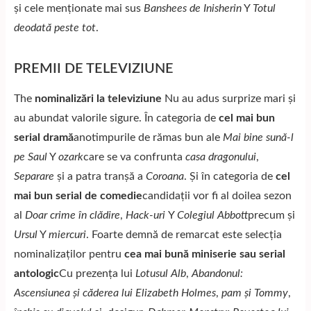
și cele menționate mai sus
Banshees de Inisherin
Y
Totul
deodată peste tot
.
PREMII DE TELEVIZIUNE
The
nominalizări la televiziune
Nu au adus surprize mari și
au abundat valorile sigure. În categoria de
cel mai bun
serial dramă
anotimpurile de rămas bun ale
Mai bine sună-l
pe Saul
Y
ozark
care se va confrunta
casa dragonului
,
Separare
și a patra tranșă a
Coroana
. Și în categoria de
cel
mai bun serial de comedie
candidații vor fi al doilea sezon
al
Doar crime în clădire
,
Hack-uri
Y
Colegiul Abbott
precum și
Ursul
Y
miercuri
. Foarte demnă de remarcat este selecția
nominalizaților pentru
cea mai bună miniserie sau serial
antologic
Cu prezența lui
Lotusul Alb
,
Abandonul:
Ascensiunea și căderea lui Elizabeth Holmes
,
pam și Tommy
,